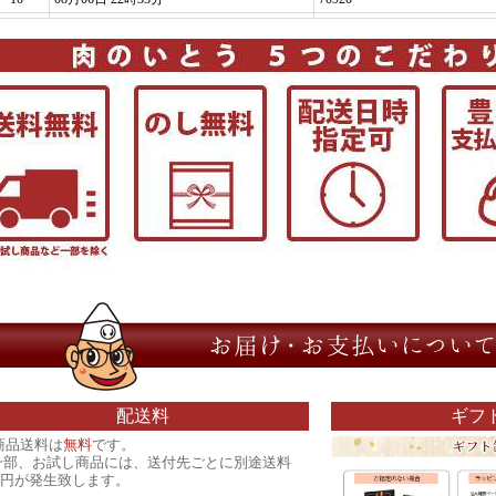
配送料
ギフ
商品送料は
無料
です。
一部、お試し商品には、送付先ごとに別途送料
00円が発生致します。