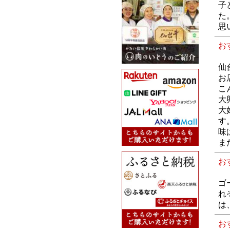
子
た
思
お
仙
お
こ
大
大
す
味
ま
お
ゴ
れ
は
お