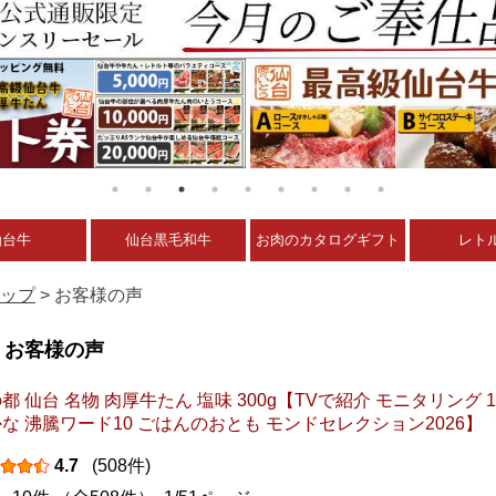
仙台牛
仙台黒毛和牛
お肉のカタログギフト
レト
ップ
> お客様の声
お客様の声
都 仙台 名物 肉厚牛たん 塩味 300g【TVで紹介 モニタリング 
な 沸騰ワード10 ごはんのおとも モンドセレクション2026】
4.7
(508件)