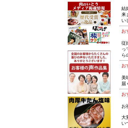
結
来
い
お
従
っ
ら
お
美
届
お
お
大
い