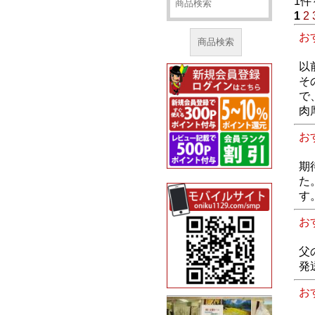
1件
1
2
お
商品検索
以
そ
で
肉
お
期
た
す
お
父
発
お