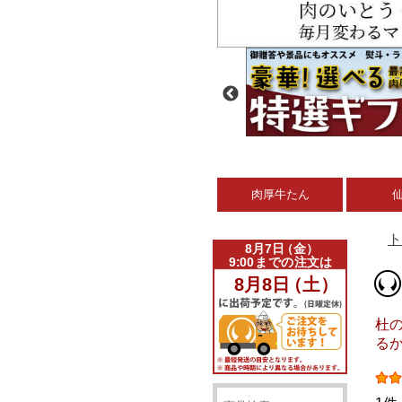
肉厚牛たん
ト
杜の
るか