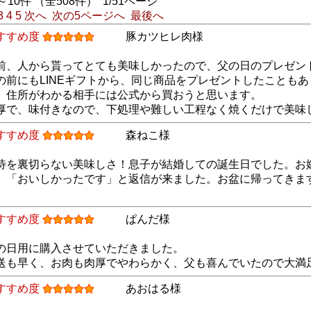
～10件 （全508件） 1/51ページ
3
4
5
次へ
次の5ページへ
最後へ
すすめ度
豚カツヒレ肉様
前、人から貰ってとても美味しかったので、父の日のプレゼン
の前にもLINEギフトから、同じ商品をプレゼントしたことも
、住所がわかる相手には公式から買おうと思います。
厚で、味付きなので、下処理や難しい工程なく焼くだけで美味
すすめ度
森ねこ様
待を裏切らない美味しさ！息子が結婚しての誕生日でした。お
。「おいしかったです」と返信が来ました。お盆に帰ってきま
。
すすめ度
ぱんだ様
の日用に購入させていただきました。
送も早く、お肉も肉厚でやわらかく、父も喜んでいたので大満
すすめ度
あおはる様