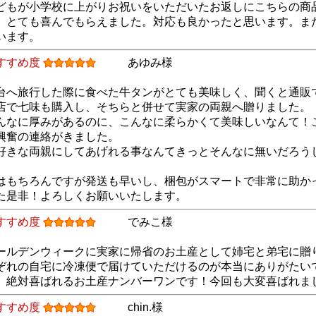
どもが小学校に上がりお祝いをいただいたお返しにこちらの商
。とても喜んでもらえました。対応も良かったと思います。ま
います。
すすめ度
あゆみ様
台へ旅行した際に食べた牛タンがとても美味しく、聞くと通販
店で七味も購入し、そちらと併せて実家の両親へ贈りました。
んなに厚みがあるのに、こんなに柔らかくて美味しいなんて！
興奮の連絡がきました。
好きな両親にしてあげれる事なんてきっとそんなに無いだろう
。
はもちろんですが発送も早いし、梱包がスマートで非常に助か
た是非！よろしくお願いいたします。
すすめ度
でみこ様
ールデンウィークに実家に帰省のお土産として姉宅と弟宅に贈
ぞれの自宅に冷凍便で届けていただけるのが本当にありがたい
、絶対喜ばれるお土産ナンバーワンです！今回も大変喜ばれま
すすめ度
chin.様