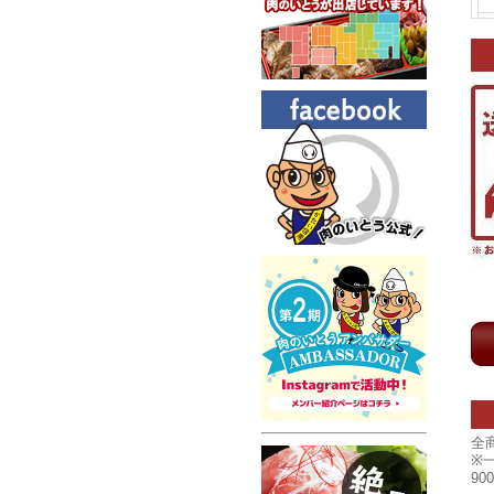
全
※
9