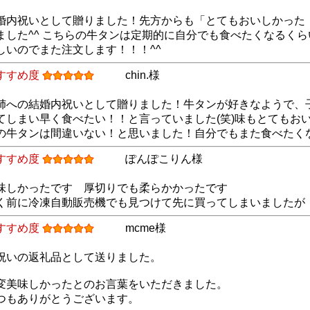
婚内祝いとして贈りました！先方からも「とてもおいしかった
ました^^ こちらの牛タンは定期的に自分でも食べたくなるく
しいのでまた注文します！！！^^
すすめ度
chin.様
姉への結婚内祝いとして贈りました！牛タンが好きなようで、
てしまい早く食べたい！！と言っていました(笑)味もとてもお
の牛タンは間違いない！と思いました！自分でもまた食べたくな
すすめ度
ぽんぽこりん様
味しかったです 厚切りでも柔らかかったです
く前に冷凍自動販売機でも見つけて先に買ってしまいましたが
すすめ度
mcme様
祝いの返礼品として送りました。
変美味しかったとのお言葉をいただきました。
つもありがとうございます。