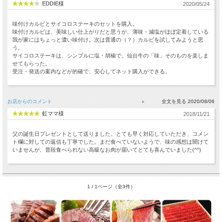
EDDIE様
2020/05/24
味付けカルビとサイコロステーキのセットを購入。
味付けカルビは、美味しい仕上がりだと思うが、薄味・減塩がほぼ定着している
我が家にはちょっと濃い味付け。次は普通の（？）カルビを試してみようと思
う。
サイコロステーキは、シンプルに塩・胡椒で。仙台牛の「味」そのものを楽しま
せてもらった。
受注・発送の案内などが的確で、安心してネット購入ができる。
お店からのコメント
2020/08/06
虹ママ様
2018/11/21
父の誕生日プレゼントとして送りました。とても早く対応していただき、コメン
ト欄に対しての返信も丁寧でした。まだ食べていないようで、味の感想は聞けて
いませんが、普段食べられない高級なお肉が届いてとても喜んでいました(^^)
1 / 1ページ（全3件）