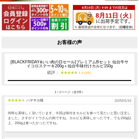
お客様の声
[BLACKFRIDAY&いい肉の日セール]プレミアムBセット 仙台牛サ
イコロステーキ200g＋仙台牛味付けカルビ150g
総評：
4.3 (3件)
1 / 1ページ（全3件）
ハヤサカ様
2025/01/10
何時も美味しく頂いています。今回は味付きカルビを食べて見たいと思い注文し
ました。さすがイトウさんの肉ですね。カルビも美味しかったです。でも150g以
上、200gは食べたかったですね。