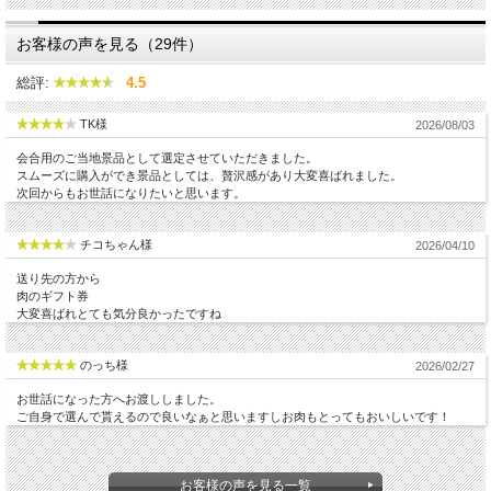
お客様の声を見る（29件）
総評:
4.5
TK様
2026/08/03
会合用のご当地景品として選定させていただきました。
スムーズに購入ができ景品としては、贅沢感があり大変喜ばれました。
次回からもお世話になりたいと思います。
チコちゃん様
2026/04/10
送り先の方から
肉のギフト券
大変喜ばれとても気分良かったですね
のっち様
2026/02/27
お世話になった方へお渡ししました。
ご自身で選んで貰えるので良いなぁと思いますしお肉もとってもおいしいです！
お客様の声を見る一覧