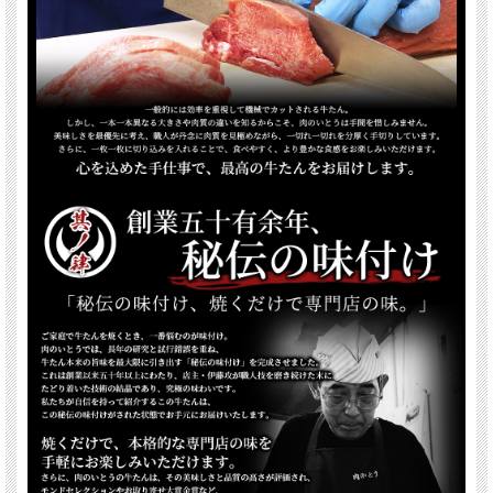
肉のいとう自慢の商品の中からお選びいただけるお肉のギフトカタログです。
ハガキに記載のQRコードまたはURLから、お選びいただけるお肉の一覧がご確認
いただけます。
選べるお肉は、おすすめのお肉を随時追加予定！
たくさんのお肉からお選びいただけるので、先様のお好みがわからなくても、ご贈
答や景品などにおすすめです。
お届けは送料無料ポスト投函でお届けですので、お手間を取らせません。
交換期限はたっぷり180日！（商品準備後から）
※着日指定をご希望の場合は別途宅配便送料(+700円)が発生致します。
お選びいただける商品例（カタログギフトの種類によって一部異なります）
・仙台牛サーロイン
・仙台牛カルビ
・仙台牛すきやきしゃぶしゃぶ
・仙台牛ローストビーフ
・仙台牛すき焼き煮
・牛たん塩味
・牛たん味噌味
・仙台牛カレー
・牛たんカレー