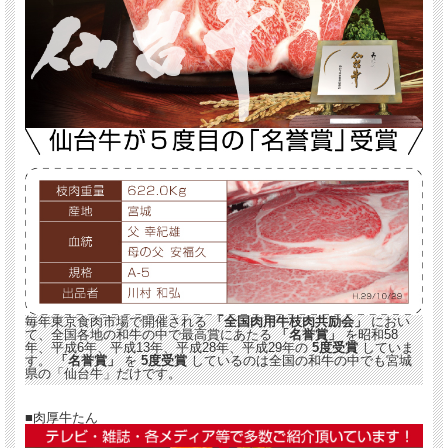
毎年東京食肉市場で開催される
「全国肉用牛枝肉共励会」
におい
て、全国各地の和牛の中で最高賞にあたる
「名誉賞」
を昭和58
年、平成6年、平成13年、平成28年、平成29年の
5度受賞
していま
す。
「名誉賞」
を
5度受賞
しているのは全国の和牛の中でも宮城
県の「仙台牛」だけです。
■肉厚牛たん