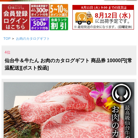
TOP
>
お肉のカタログギフト
4位
仙台牛＆牛たん お肉のカタログギフト 商品券 10000円[常
温配送][ポスト投函]