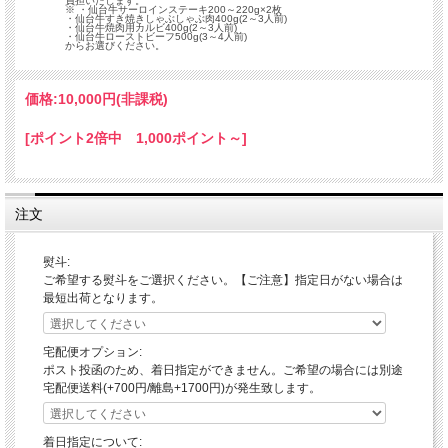
負担いたします。
※ ・仙台牛サーロインステーキ200～220g×2枚
・仙台牛すき焼きしゃぶしゃぶ肉400g(2～3人前)
・仙台牛焼肉用カルビ400g(2～3人前)
・仙台牛ローストビーフ500g(3～4人前)
からお選びください。
価格:
10,000円
(非課税)
[ポイント2倍中 1,000ポイント～]
注文
熨斗:
ご希望する熨斗をご選択ください。【ご注意】指定日がない場合は
最短出荷となります。
宅配便オプション:
ポスト投函のため、着日指定ができません。ご希望の場合には別途
宅配便送料(+700円/離島+1700円)が発生致します。
着日指定について: