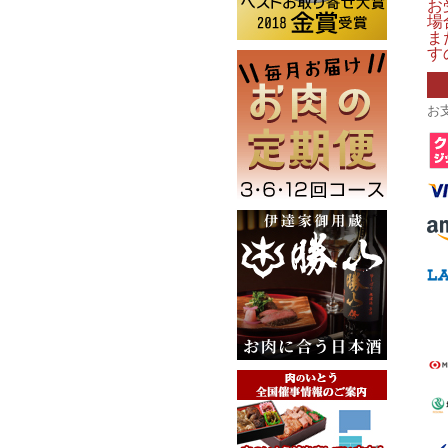
お
場
ま
す
お