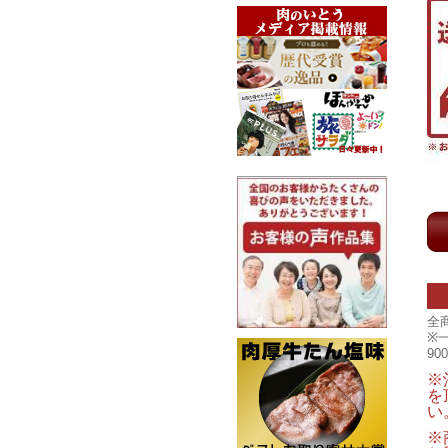
全
※
9
※
を
い
※