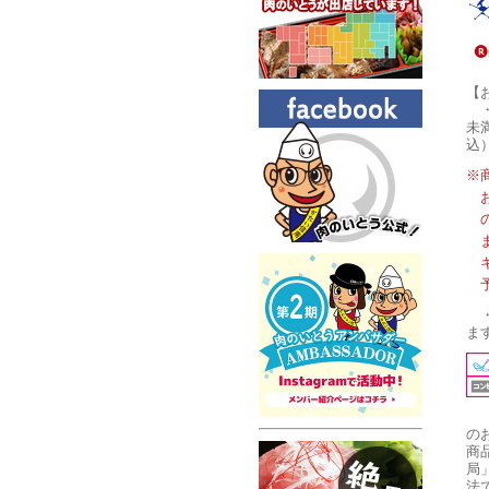
【
未
込
※
ま
の
商
局
法