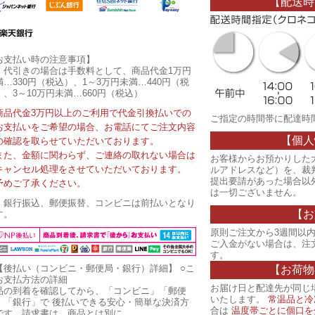
【配送時
お支払い時の注意事項】
・代引きの場合は手数料として、商品代金1万円
満…330円（税込）、1～3万円未満…440円（税
）、3～10万円未満…660円（税込）
商品代金3万円以上のご利用で代金引換払いでの
ご指定の時間帯に配達時
お支払いをご希望の場合、お電話にてご注文内容
【個人
の確認を取らせていただいております。
また、金額に関わらず、ご連絡の取れない場合は
お客様からお預かりした
キャンセル処理をさせていただいております。
ルアドレスなど）を、裁
提出要請があった場合以
予めご了承ください。
は一切ございません。
・銀行振込、郵便振替、コンビニは前払いとなり
【お
す。
原則ご注文から3週間以内
ご入金がない場合は、注
す。
【後払い（コンビニ・郵便局・銀行）詳細】
○こ
【お荷物
お支払方法の詳細
お届け日と配達先が同じ
品の到着を確認してから、「コンビニ」「郵便
いたします。
常温品と冷
」「銀行」で 後払いできる安心・簡単な決済方
合は
温度帯ごとに個口を
です。請求書は、商品とは別に