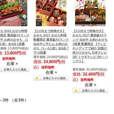
ち 2026 おせち料理
【11/30まで特典付き】
【11/30まで特典付き】
限定 最高級A5ランク
おせち 2027 おせち料理
おせち 2027 最高級A5ラ
牛 お肉のおせち （1
数量限定 最高級A5ランク
ンク 仙台牛 お肉のおせち
人前）全4品 1段重
仙台牛と牛たん お肉のお
3段重 数量限定 【テレビ
価格: 13,800円(税込)
せち（3～4人前）全8品 7
やメディアで紹介 話題の
格:
13,800円
(税
寸×2段重
肉だけおせち 日本テレビ
通常価格: 24,800円(税込)
ZIP ミヤギテレビ OH！バ
)
送料無料
価格:
24,800円
(税
ンデス】
在庫 ×
込)
送料無料
通常価格: 32,400円(税込)
在庫 ×
価格:
32,400円
(税
込)
送料無料
在庫 ×
～3件 （全3件）