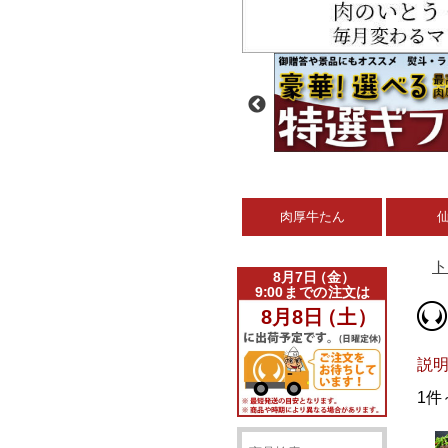
肉厚牛たん
ト
説
1件