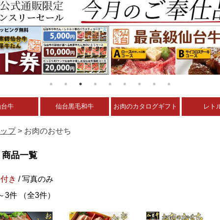
仙台牛
仙台黒毛和牛
お肉のカタログギフト
レト
ップ
> お肉のおせち
商品一覧
明付き
/ 写真のみ
～3件 （全3件）