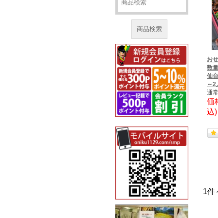
商品検索
おせ
数量
仙台
～2
通常
価
込
1件