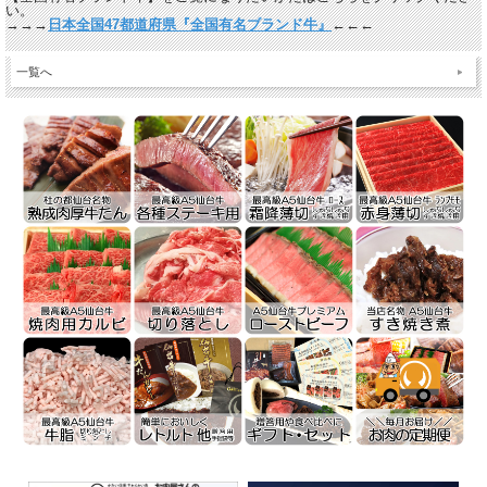
い。
→→→
日本全国47都道府県『全国有名ブランド牛』
←←←
一覧へ