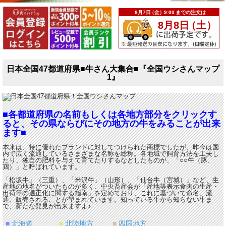
日本全国47都道府県■牛さん大集合■『全国ウシさんマップ
1』
■各都道府県の名前もしくは各地方部分をクリックす
ると、その県ならびにその地方の牛をみることが出来
ます■
本来は、特に優れたブランドに対してつけられた商標でしたが、昨今は国
内で広く流通しているさまざまな名称を総称。各地域で飼育方法を工夫し
たり、独自の肥料を与えて育てたりするなどしたものが、「○○牛（豚、
鶏）」と呼ばれています。
「松坂牛」（三重）、「米沢牛」（山形）、「仙台牛（宮城）」など、生
産地の地名がついたものが多く、中央畜産会が「産地等表示食肉の生産・
出荷等の適正化に関する指南」を定めており、これに基づいて命名、流
通、販売されることが望まれています。知っている牛から知らない牛ま
で、新たな発見が出来ますよ♪
■
北海道
■
北陸地方
■
四国地方