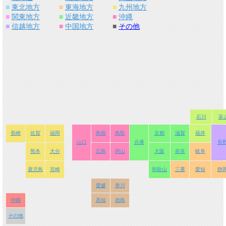
■
東北地方
■
東海地方
■
九州地方
■
関東地方
■
近畿地方
■
沖縄
■
信越地方
■
中国地方
■
その他
石川
富
長崎
佐賀
福岡
島根
鳥取
京都
滋賀
福井
山口
兵庫
長
熊本
大分
広島
岡山
大阪
奈良
岐阜
鹿児島
宮崎
和歌山
三重
愛知
静
愛媛
香川
沖縄
高知
徳島
その他