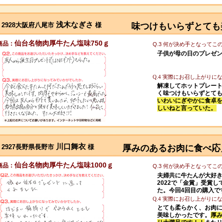
浅木なぎさ
2928大阪府八尾市
様
味つけもいらずとても
仙台名物肉厚牛たん塩味750ｇ
商品：
Q.3 何が決め手となって
子供が母の日のプレゼ
Q.4 実際にお召し上がり
解凍してホットプレー
く味つけもいらずとて
いわいにぎやかに食卓
しいねと言っていた。
川口舞衣
2927長野県長野市
様
厚みのあるお肉に食べ応
仙台名物肉厚牛たん塩味1000ｇ
商品：
Q.3 何が決め手となって
夫婦共に牛たんが大好
2022で「金賞」受賞
た。今回4回目の購入で
Q.4 実際にお召し上がり
とても柔らかく、お肉
美味しかったです。
厚