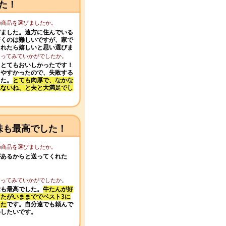
た！
この商品を選びましたか。
びました。遠方に住んでいる
行くのは難しいですが、家で
られたら嬉しいと思い選びま
になってみていかがでしたか。
、とてもおいしかったです！
りやすかったので、失敗する
した。
とても肉厚で、なかな
れないね、と夫と大満足でし
味も最高でした！
この商品を選びましたか。
があるからと送ってくれた
になってみていかがでしたか。
味も最高でした。
牛たんが好
たがいままででベスト3に
った
です。自分達でも頼んで
めしたいです。