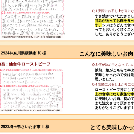
Q.4 実際にお召し上がり
すき焼きでいただきま
甘みがあってお肉を食
す。
シメはうどんで食
ってもおいしく頂くこ
した。ありがとうござ
K
2924神奈川県横浜市
様
こんなに美味しいお肉
仙台牛ローストビーフ
商品：
Q.3 何が決め手となって
以前、娘がこちらで牛
美味しかったので次は
思いました。
Q.4 実際にお召し上がり
ローストビーフ丼にし
上の食卓になり家族で
に美味しいお肉、初め
また注文させて頂きま
ありがとうございます
T
2923埼玉県さいたま市
様
とても美味しかっ