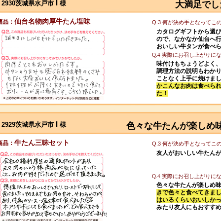
I
2930茨城県水戸市
様
大満足でし
仙台名物肉厚牛たん塩味
商品：
Q.3 何が決め手となって
カタログギフトから選
ので、なかなか仙台へ
おいしい牛タンが食べ
した。
Q.4 実際にお召し上がり
味付けもちょうどよく
調理方法の説明もわか
ことなく上手に焼けま
かこんなお肉は食べら
た！
I
2929茨城県水戸市
様
色々な牛たんが楽しめ
牛たん三昧セット
商品：
Q.3 何が決め手となって
友人がおいしい牛たん
Q.4 実際にお召し上がり
色々な牛たんが楽しめ
きで色々と食べてきまし
はいるくらいおいしか
みたり友人にもおすす