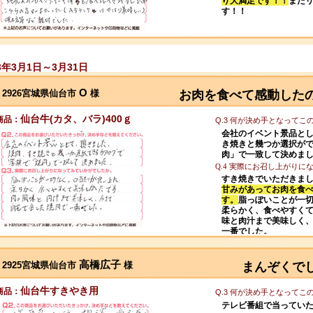
り大満足です！！
また
す！！
23年3月1日～3月31日
O
2926宮城県仙台市
様
お肉を食べて感動した
仙台牛(カタ、バラ)400ｇ
商品：
Q.3 何が決め手となって
会社のイベント景品とし
き焼きと幾つか選択が
肉」で一致して決めま
Q.4 実際にお召し上がり
すき焼きでいただきま
甘みがあってお肉を食
す。
脂っぽいことが一
柔らかく、食べやすく
味と肉汁まで美味しく
一番でした。
高橋広子
2925宮城県仙台市
様
まんぞくで
仙台牛すきやき用
商品：
Q.3 何が決め手となって
テレビ番組で当ってい