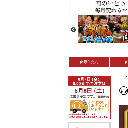
肉厚牛たん
ト