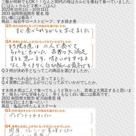
ご飯が何杯でもOK！！なんと
80代の母はカルビを重ねて食べていました。
(ごはん＋カルビ２枚＋ごはん)
2022年10月1日～10月31日
2833 福岡県福岡市
匿名
様
白い飯には最高！
商品：
仙台牛ローストビーフ、すき焼き煮
Q.3 何が決め手となってこの商品を選びましたか。
すぐ食べられるからと言ってました
Q.4 実際にお召し上がりになってみていかがでしたか。
すき焼き煮は二人で食べてちょうど良かった。若者は大満足すると思いま
す。
味もいやな甘味もなく、辛くもなく白い飯には最高
です。
2832 秋田県大館市
虻川由香里
様
特別な日にまた食べたい！
商品：
逸品の牛たん＆ステーキ