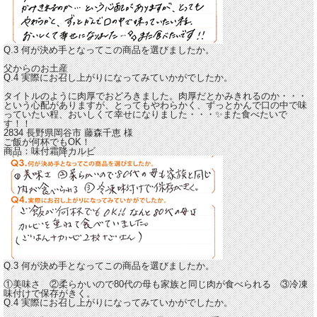
Q.3 何が決め手となってこの商品を選びましたか。
父からのお土産
Q.4 実際にお召し上がりになってみていかがでしたか。
タイトルのように肉厚でおどろきました。肉厚だとかみきれるのか・・・
という心配がありますが、とってもやわらかく、
ずっとかんで口の中で味
っていたい程、おいしくて幸せになりました・・・
✨また食べたいで
す！！
2834 長野県岡谷市
藤森千恵
様
ご飯が何杯でもOK！
商品：
味付霜降カルビ
Q.3 何が決め手となってこの商品を選びましたか。
①美味さ ②柔らかいので80代の母も家族と同じ肉が食べられる ③冷凍
味付けで保存がきく。
Q.4 実際にお召し上がりになってみていかがでしたか。