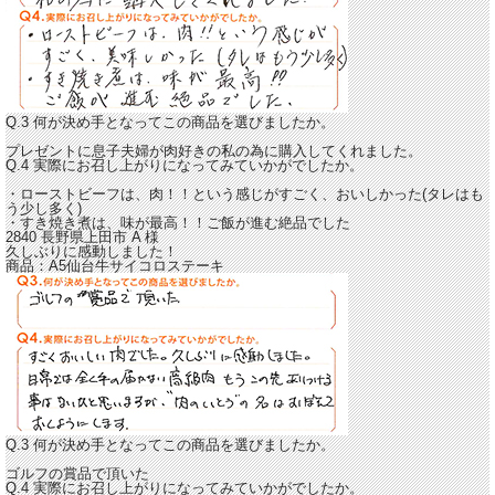
Q.3 何が決め手となってこの商品を選びましたか。
プレゼントに息子夫婦が肉好きの私の為に購入してくれました。
Q.4 実際にお召し上がりになってみていかがでしたか。
・
ローストビーフは、肉！！
という感じがすごく、おいしかった(タレはも
う少し多く)
・
すき焼き煮は、味が最高！！
ご飯が進む絶品でした
2840 長野県上田市
A
様
久しぶりに感動しました！
商品：
A5仙台牛サイコロステーキ
Q.3 何が決め手となってこの商品を選びましたか。
ゴルフの賞品で頂いた
Q.4 実際にお召し上がりになってみていかがでしたか。