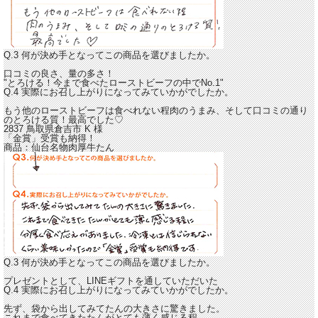
Q.3 何が決め手となってこの商品を選びましたか。
口コミの良さ、量の多さ！
"とろける！今まで食べたローストビーフの中でNo.1"
Q.4 実際にお召し上がりになってみていかがでしたか。
もう他のローストビーフは食べれない程
肉のうまみ、そして口コミの通り
のとろける質！
最高でした♡
2837 鳥取県倉吉市
K
様
「金賞」受賞も納得！
商品：
仙台名物肉厚牛たん
Q.3 何が決め手となってこの商品を選びましたか。
プレゼントとして、LINEギフトを通していただいた
Q.4 実際にお召し上がりになってみていかがでしたか。
先ず、袋から出してみてたんの大きさに驚きました。
これまで食べてきたたんがとても薄く感じる程