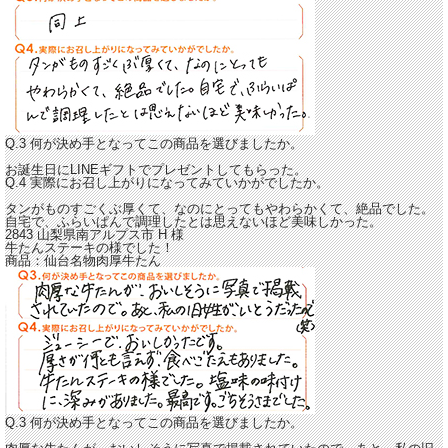
Q.3 何が決め手となってこの商品を選びましたか。
お誕生日にLINEギフトでプレゼントしてもらった。
Q.4 実際にお召し上がりになってみていかがでしたか。
タンがものすごくぶ厚くて、なのにとってもやわらかくて、絶品でした。
自宅で、ふらいぱんで調理したとは思えないほど美味しかった。
2843 山梨県南アルプス市
H
様
牛たんステーキの様でした！
商品：
仙台名物肉厚牛たん
Q.3 何が決め手となってこの商品を選びましたか。