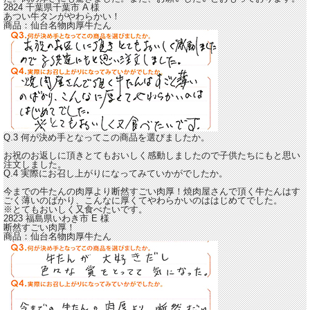
2824 千葉県千葉市
A
様
あつい牛タンがやわらかい！
商品：
仙台名物肉厚牛たん
Q.3 何が決め手となってこの商品を選びましたか。
お祝のお返しに頂きとてもおいしく感動しましたので子供たちにもと思い
注文しました。
Q.4 実際にお召し上がりになってみていかがでしたか。
今までの牛たんの肉厚より断然すごい肉厚！
焼肉屋さんで頂く牛たんはす
ごく薄いのばかり、こんなに厚くてやわらかいのははじめてでした。
※とてもおいしく又食べたいです。
2823 福島県いわき市
E
様
断然すごい肉厚！
商品：
仙台名物肉厚牛たん