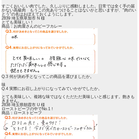
すごくおいしい肉でした。久しぶりに感動しました。
日常では全く手の届
かない高級肉 もうこの先ありつけることはないかと思いますが、"肉のい
とう"の名はおぼえておくようにします。
2839 埼玉県草加市
N
様
とても美味しい！
商品：
お肉屋さんのビーフカレー
Q.3 何が決め手となってこの商品を選びましたか。
味
Q.4 実際にお召し上がりになってみていかがでしたか。
とても美味しい。複雑な味ではなくただただ美味しいと感じます。
飽きも
きません。
2838 埼玉県朝霞市
U
様
ローストビーフの中でNo.1！
商品：
ローストビーフ