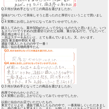
Q.3 何が決め手となってこの商品を選びましたか。
塩味がついていて美味しそうと思ったのと厚切りということで買いまし
た。
Q.4 実際にお召し上がりになってみていかがでしたか。
購入してみたら、案外500gのたんって少ないものだなと思いました。いつ
もスーパーでうすめの(普通切り)のだと結構、量があるので。でも
たべて、
満足感は有りました。
・夫はステーキみたいと、とても喜んでいました。又、かいます。
2825 東京都中野区
K
様
通販で購入したものの中で一番！
商品：
仙台名物肉厚牛たん
Q.3 何が決め手となってこの商品を選びましたか。
肉厚でやわらかいとのこと
Q.4 実際にお召し上がりになってみていかがでしたか。
以前に仙台のお店でいただいたもの、
東京でとりよせ、
通販で購入したものの中で、一番美味しくいただきまし
た。
肉の厚さにも驚きました。また、お願いしたいとおもっております。