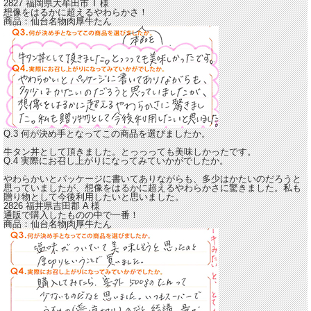
2827 福岡県大牟田市
T
様
想像をはるかに超えるやわらかさ！
商品：
仙台名物肉厚牛たん
Q.3 何が決め手となってこの商品を選びましたか。
牛タン丼として頂きました。とっっっても美味しかったです。
Q.4 実際にお召し上がりになってみていかがでしたか。
やわらかいとパッケージに書いてありながらも、多少はかたいのだろうと
思っていましたが、
想像をはるかに超えるやわらかさに驚きました。
私も
贈り物として今後利用したいと思いました。
2826 福井県吉田郡
A
様
通販で購入したものの中で一番！
商品：
仙台名物肉厚牛たん