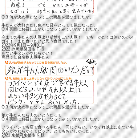
Q.3 何が決め手となってこの商品を選びましたか。
牛たんが大好きだし色々な賞をとってて気になった。
Q.4 実際にお召し上がりになってみていかがでしたか。
今までの牛たんの肉厚より断然すごい肉厚！
でも かたくは無いのがス
ゴイ！ また食べたいと思う食品でした！
2022年9月1日～9月31日
2822 静岡県磐田市
T
様
あつい牛タンがやわらかい！
商品：
仙台名物肉厚牛たん
Q.3 何が決め手となってこの商品を選びましたか。
娘が牛たんなら肉のいとうだって
Q.4 実際にお召し上がりになってみていかがでしたか。
フライパンでも店で食べる牛たん 同じぐらい、いやそれ以上に
あつい牛
タンがやわらかくてビック、とてもおいしかった。
2821 京都府京都市
K
様