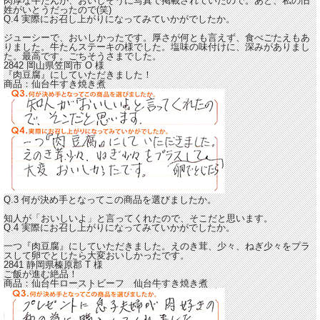
肉厚な牛たんが、おいしそうに写真で掲載されていたので。あと、私の旧
姓がいとうだったので(笑)
Q.4 実際にお召し上がりになってみていかがでしたか。
ジューシーで、おいしかったです。厚さが何とも言えず、食べごたえもあ
りました。
牛たんステーキの様でした。塩味の味付けに、深みがありまし
た。最高です。ごちそうさまでした。
2842 岡山県笠岡市
O
様
『肉豆腐』にしていただきました！
商品：
仙台牛すき焼き煮
Q.3 何が決め手となってこの商品を選びましたか。
知人が「おいしいよ」と言ってくれたので、そこだと思います。
Q.4 実際にお召し上がりになってみていかがでしたか。
一つ『肉豆腐』にしていただきました。
えのき茸、少々、ねぎ少々をプラ
スして卵でとじたら大変おいしかったです。
2841 静岡県榛原郡
T
様
ご飯が進む絶品！
商品：
仙台牛ローストビーフ 仙台牛すき焼き煮