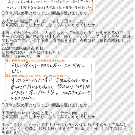
Q.3 何が決め手となってこの商品を選びましたか。
友人からの誕生日プレゼントとして頂きました。
Q.4 実際にお召し上がりになってみていかがでしたか。
本当にやわらかいのに、大きさもあって適度なかみごたえがある
ので、ス
テーキの様な満足感がありました。味もしっかりついていましたが、塩味
でしたのでアレンジする際も自由効きます。今度は私も贈答の際利用した
いです。
2828 宮城県仙台市
K
様
仙台牛のおいしさを知りました！
商品：
仙台牛ステーキ
Q.3 何が決め手となってこの商品を選びましたか。
子供が食べやすい物をと思い、ステーキ肉にした。
Q.4 実際にお召し上がりになってみていかがでしたか。
すっごくおいしかったです！！子供も食べやすい程の柔らかさ
で厚みもち
ょうどよく、想像より1枚１枚が大きくて食べ応え十分。仙台牛のおいしさ
を知りました。