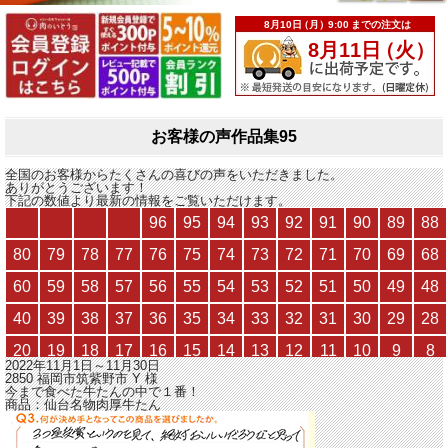
お客様の声作品集95
全国のお客様からたくさんの喜びの声をいただきました。
ありがとうございます！
下記の数値より最新の情報をご覧いただけます。
2022年11月1日～11月30日
2850 福岡市筑紫野市
Y
様
今まで食べた牛たんの中で１番！
商品：
仙台名物肉厚牛たん