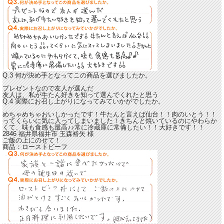
Q.3 何が決め手となってこの商品を選びましたか。
プレゼントなので友人が選んだ
友人は、私が牛たん好きを知って選んでくれたと思う
Q.4 実際にお召し上がりになってみていかがでしたか。
めちゃめちゃおいしかったです！牛たんと言えば仙台！！肉のいとう！！
ってくらいに気に入ってしまいました！
きちんと焼いているのにやわらか
くて、味も食感も最高♪♪
常に冷蔵庫に常備したい！！大好きです！！
2846 福井県福井市
玉森裕矢
様
ご飯の上にのせて！
商品：
ローストビーフ