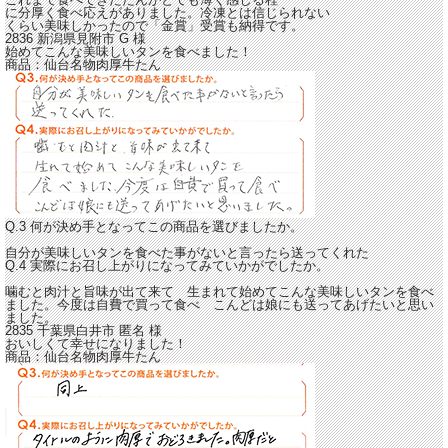
に
分厚く食べ応えがありました。冷凍とは信じられない
くらい美味しかったので「金賞」受賞も納得です。
2836 新潟県見附市
G
様
始めてこんな美味しいタンを食べました！
商品：
仙台名物肉厚牛たん
Q.3 何が決め手となってこの商品を選びましたか。
自分が美味しいタンを食べた事がないと言ったら送ってくれた
Q.4 実際にお召し上がりになってみていかがでしたか。
噛むと肉汁と旨味が出て来て 生まれて始めてこんな美味しいタンを食べ
ました。
今度は自費で買って食べ こんどは娘にも送ってあげたいと思い
ました。
2835 千葉県白井市
匿名
様
おいしくて幸せになりました！
商品：
仙台名物肉厚牛たん