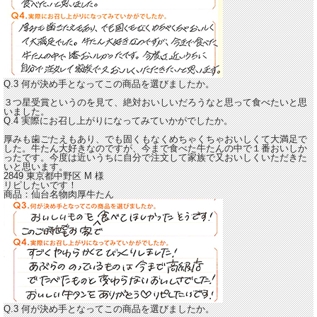
Q.3 何が決め手となってこの商品を選びましたか。
３つ星受賞というのを見て、絶対おいしいだろうなと思って食べたいと思
いました。
Q.4 実際にお召し上がりになってみていかがでしたか。
厚みも歯ごたえもあり、でも固くもなくめちゃくちゃおいしくて大満足で
した。
牛たん大好きなのですが、今まで食べた牛たんの中で１番おいしか
ったです。
今度は近いうちに自分で注文して家族で又おいしくいただきた
いと思います。
2849 東京都中野区
M
様
リピしたいです！
商品：
仙台名物肉厚牛たん
Q.3 何が決め手となってこの商品を選びましたか。