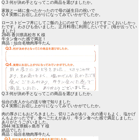
Q.3 何が決め手となってこの商品を選びましたか。
家族と一緒に食べたかったので母の誕生日の祝いで
Q.4 実際にお召し上がりになってみていかがでしたか。
ローストビーフ丼にしてご飯の上にのせて 油がとけてすごくおいしかっ
たです。
わさびも合いました。正月料理に利用したいです。(母が云ってい
ました)
2845 香川県高松市
K
様
牛タン食べた感で満足！
商品：
仙台名物肉厚牛たん
Q.3 何が決め手となってこの商品を選びましたか。
仙台の友人からの送り物で知りました
Q.4 実際にお召し上がりになってみていかがでしたか。
肉の厚さにもおどろきました。
切りこみがあり、火の通りもよく、塩かげ
んもよかったです。
食べごたえがあり、牛タン食べた感で満足しました。
ありがとうございました。
2844 埼玉県鶴ヶ島市
Y
様
絶品でした！
商品：
仙台名物肉厚牛たん