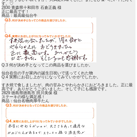
す。♡
2830 青森県十和田市
石倉正義
様
正に最高です！
商品：
最高級仙台牛
Q.3 何が決め手となってこの商品を選びましたか。
仙台在住の子が家内の誕生日祝いで送ってくれた物
Q.4 実際にお召し上がりになってみていかがでしたか。
すき焼で食しましたが、
肉の甘みとやわらかさにおどろきました。正に最
高です。
ありがとうございました。そして子にも感謝です。
2829 徳島県徳島市
田川美保
様
ステーキの様な満足感！
商品：
仙台名物肉厚牛たん