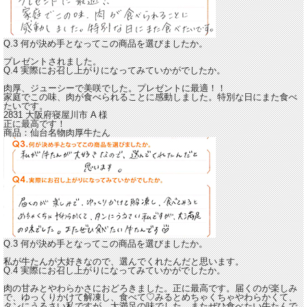
Q.3 何が決め手となってこの商品を選びましたか。
プレゼントされました。
Q.4 実際にお召し上がりになってみていかがでしたか。
肉厚、ジューシーで美咲でした。プレゼントに最適！！
家庭でこの味、肉が食べられることに感動しました。
特別な日にまた食べ
たいです。
2831 大阪府寝屋川市
A
様
正に最高です！
商品：
仙台名物肉厚牛たん
Q.3 何が決め手となってこの商品を選びましたか。
私が牛たんが大好きなので、選んでくれたんだと思います。
Q.4 実際にお召し上がりになってみていかがでしたか。
肉の甘みとやわらかさにおどろきました。正に最高です。
届くのが楽しみ
で、ゆっくりかけて解凍し、食べて♡みるとめちゃくちゃやわらかくて、
タンにうるさい私ですが、大満足の味でした。またぜひ食べたい牛たんで