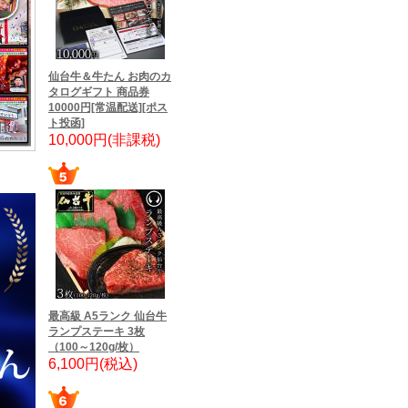
仙台牛＆牛たん お肉のカ
タログギフト 商品券
10000円[常温配送][ポス
ト投函]
10,000円(非課税)
最高級 A5ランク 仙台牛
ランプステーキ 3枚
（100～120g/枚）
6,100円(税込)