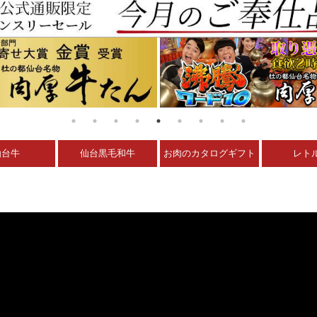
仙台牛
仙台黒毛和牛
お肉のカタログギフト
レト