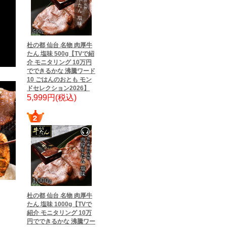
杜の都 仙台 名物 肉厚牛
たん 塩味 500g【TVで紹
介 モニタリング 10万円
でできるかな 沸騰ワード
10 ごはんのおとも モン
ドセレクション2026】
5,999円(税込)
杜の都 仙台 名物 肉厚牛
たん 塩味 1000g【TVで
紹介 モニタリング 10万
円でできるかな 沸騰ワー