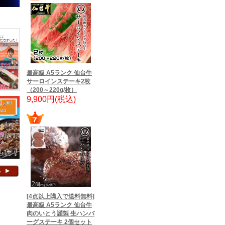
最高級 A5ランク 仙台牛
サーロインステーキ2枚
（200～220g/枚）
9,900円(税込)
[4点以上購入で送料無料]
最高級 A5ランク 仙台牛
肉のいとう謹製 生ハンバ
ーグステーキ 2個セット