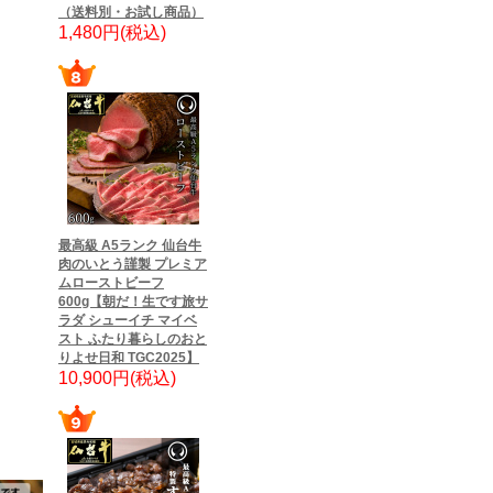
（送料別・お試し商品）
1,480円(税込)
最高級 A5ランク 仙台牛
肉のいとう謹製 プレミア
ムローストビーフ
600g【朝だ！生です旅サ
ラダ シューイチ マイベ
スト ふたり暮らしのおと
りよせ日和 TGC2025】
10,900円(税込)