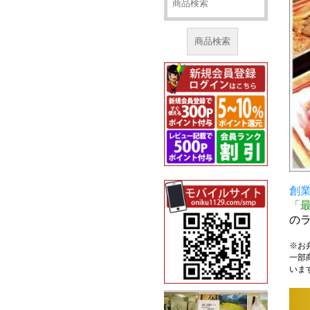
商品検索
創業
「
の
※お
一部
いま