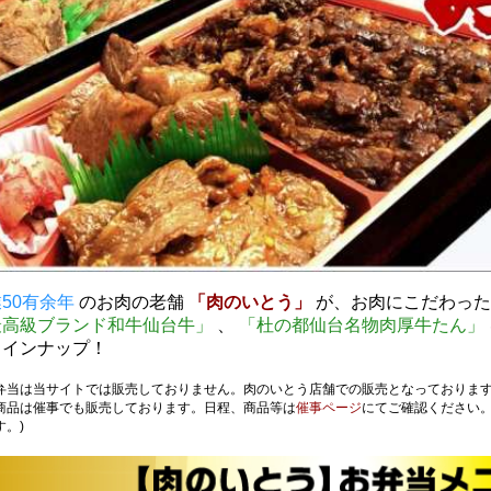
50有余年
のお肉の老舗
「肉のいとう」
が、お肉にこだわった
最高級ブランド和牛仙台牛」
、
「杜の都仙台名物肉厚牛たん」
ラインナップ！
弁当は当サイトでは販売しておりません。肉のいとう店舗での販売となっておりま
商品は催事でも販売しております。日程、商品等は
催事ページ
にてご確認ください。
す。)