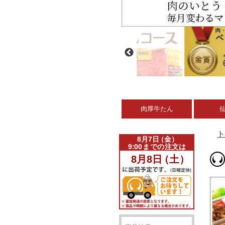
肉厚牛たん
ト