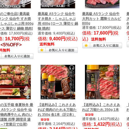
月のご奉仕品] 最高級
最高級 A5ランク 仙台牛
最高級 A5ランク 仙台牛
ランク 仙台牛 すき焼
すき焼き・しゃぶしゃぶ
大判カット 霜降りカルビ
800g
4
しゃぶしゃぶ用 800g
用 400g [ロース 薄切り 鍋
通常価格: 17,600円(税込)
通
ース 薄切り 鍋物 焼肉]
物 焼肉]
価格:
17,600円
(税
価格: 17,600円(税込)
通常価格: 9,400円(税込)
格:
16,700円
(税
価格:
9,400円
(税込)
込)
送料無料
送料無料
)
<5%OFF>
料無料
の玉手箱 春夏秋冬 最
【送料込み】これさえあ
【送料込み】これさえあ
 A5ランク 仙台牛 仙
れば 焼肉のたれ＆万能た
れば 万能たれ 350g 1本
れ
物肉厚牛たん 肉のい
れ 350g 各1本（計2本）
通常価格: 1,432円(税込)
通
謹製 四季 調理済 湯
通常価格: 2,164円(税込)
価格:
1,432円
(税込)
3～7営業日で出荷)