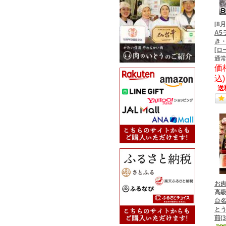
[8
A5
き・
[ロ
通常
価
込
送
お肉
高級
台名
とう
煎(