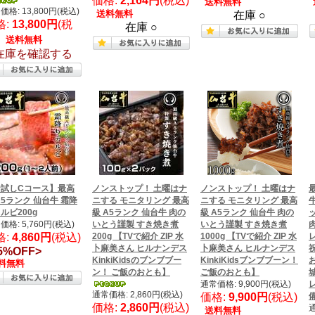
価格:
2,164円
(税込)
送料無料
価格: 13,800円(税込)
送料無料
在庫 ○
格:
13,800円
(税
在庫 ○
)
送料無料
在庫を確認する
お試しCコース】最高
ノンストップ！ 土曜はナ
ノンストップ！ 土曜はナ
A5ランク 仙台牛 霜降
ニする モニタリング 最高
ニする モニタリング 最高
ルビ200g
級 A5ランク 仙台牛 肉の
級 A5ランク 仙台牛 肉の
ッ
価格: 5,760円(税込)
いとう謹製 すき焼き煮
いとう謹製 すき焼き煮
格:
4,860円
(税込)
200g 【TVで紹介 ZIP 水
1000g 【TVで紹介 ZIP 水
卜麻美さん ヒルナンデス
卜麻美さん ヒルナンデス
5%OFF>
KinkiKidsのブンブブー
KinkiKidsブンブブーン！
料無料
ン！ ご飯のおとも】
ご飯のおとも】
通常価格: 9,900円(税込)
通常価格: 2,860円(税込)
価格:
9,900円
(税込)
備
価格:
2,860円
(税込)
通
送料無料