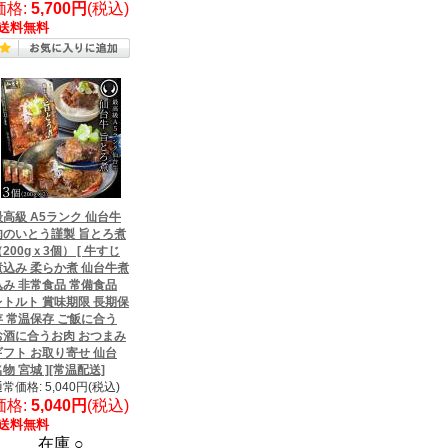
価格:
5,700円
(税込)
送料無料
最高級 A5ランク 仙台牛
肉のいとう謹製 旨とろ煮
200gｘ3個） [ 牛すじ
煮込み 柔らか煮 仙台牛煮
込み 非常食品 常備食品
レトルト 賞味期限 長期保
存 常温保存 ご飯に合う
お酒に合うお肉 おつまみ
ギフト お取り寄せ 仙台
物 宮城 ][常温配送]
常価格: 5,040円(税込)
価格:
5,040円
(税込)
送料無料
在庫 ○