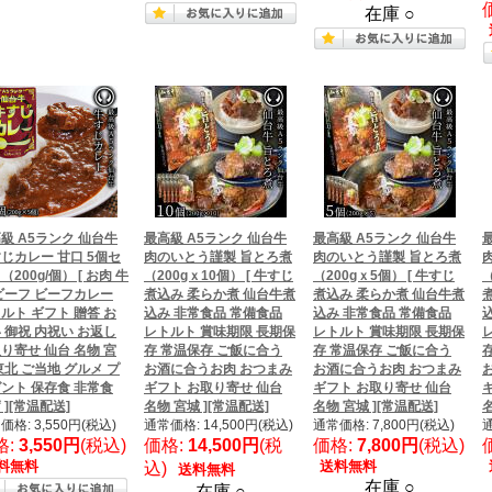
在庫 ○
級 A5ランク 仙台牛
最高級 A5ランク 仙台牛
最高級 A5ランク 仙台牛
じカレー 甘口 5個セ
肉のいとう謹製 旨とろ煮
肉のいとう謹製 旨とろ煮
（200g/個） [ お肉 牛
（200gｘ10個） [ 牛すじ
（200gｘ5個） [ 牛すじ
（
ビーフ ビーフカレー
煮込み 柔らか煮 仙台牛煮
煮込み 柔らか煮 仙台牛煮
ルト ギフト 贈答 お
込み 非常食品 常備食品
込み 非常食品 常備食品
 御祝 内祝い お返し
レトルト 賞味期限 長期保
レトルト 賞味期限 長期保
り寄せ 仙台 名物 宮
存 常温保存 ご飯に合う
存 常温保存 ご飯に合う
東北 ご当地 グルメ プ
お酒に合うお肉 おつまみ
お酒に合うお肉 おつまみ
ント 保存食 非常食
ギフト お取り寄せ 仙台
ギフト お取り寄せ 仙台
 ][常温配送]
名物 宮城 ][常温配送]
名物 宮城 ][常温配送]
名
価格: 3,550円(税込)
通常価格: 14,500円(税込)
通常価格: 7,800円(税込)
通
格:
3,550円
(税込)
価格:
14,500円
(税
価格:
7,800円
(税込)
料無料
送料無料
込)
送料無料
在庫 ○
在庫 ○