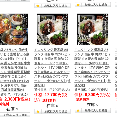
級 A5ランク 仙台牛
モニタリング 最高級 A5
モニタリング 最高級 A5
いとう謹製 旨とろ煮
ランク 仙台牛 肉のいとう
ランク 仙台牛 肉のいとう
00gｘ1個） [ 牛すじ
謹製 すき焼き煮 缶詰 20
謹製 すき焼き煮 缶詰 10
み 柔らか煮 仙台牛煮
個セット（60gｘ20個）
個セット（60gｘ10個）
 非常食品 常備食品
レトルト 【TVで紹介 ZIP
レトルト 【TVで紹介 ZIP
ル
ルト 賞味期限 長期保
水卜麻美さん ヒルナンデ
水卜麻美さん ヒルナンデ
常温保存 ご飯に合う
ス KinkiKidsのブンブブ
ス KinkiKidsのブンブブ
K
に合うお肉 おつまみ
ーン！ ご飯のおとも】[常
ーン！ ご飯のおとも】[常
ト お取り寄せ 仙台
温配送]
温配送]
 宮城 ][常温配送]
通常価格: 17,700円(税込)
通常価格: 9,300円(税込)
通
価格: 2,380円(税込)
価格:
17,700円
(税
価格:
9,300円
(税込)
格:
2,380円
(税込)
送料無料
込)
送料無料
料無料
在庫 ○
在庫 ○
在庫 ○