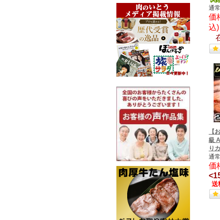
通常
価
込
【
級 
りカ
通常
価
<1
送