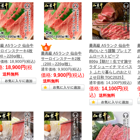
級 A5ランク 仙台牛
最高級 A5ランク 仙台牛
ーロインステーキ4枚
肉のいとう謹製 プレミア
最高級 A5ランク 仙台牛
00～220g/枚）
ムローストビーフ
サーロインステーキ2枚
価格: 18,900円(税込)
800g【朝だ！生です旅サ
（200～220g/枚）
格:
18,900円
(税
ラダ シューイチ マイベス
通常価格: 9,900円(税込)
ト ふたり暮らしのおとり
)
送料無料
価格:
9,900円
(税込)
よせ日和 TGC2025】
よ
送料無料
通常価格: 14,100円(税込)
通
価格:
14,100円
(税
込)
送料無料