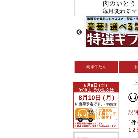
肉厚牛たん
ト
説
1件
1
2