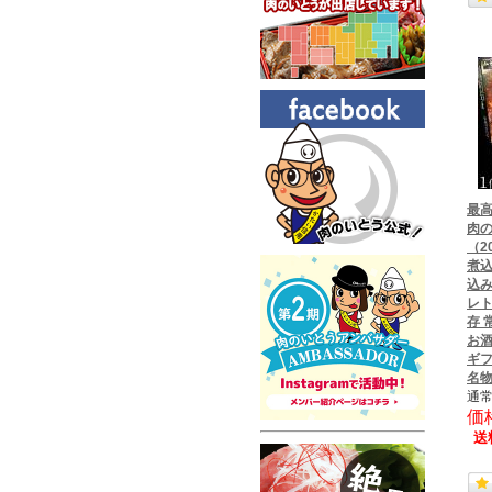
最高
肉の
（2
煮込
込み
レト
存 
お酒
ギフ
名物
通常
価
送