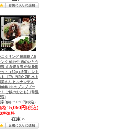
モニタリング 最高級 A5
ランク 仙台牛 肉のいとう
謹製 すき焼き煮 缶詰 5個
セット（60gｘ5個） レト
ト 【TVで紹介 ZIP 水卜
麻美さん ヒルナンデス
inkiKidsのブンブブー
ン！ ご飯のおとも】[常温
配送]
常価格: 5,050円(税込)
価格:
5,050円
(税込)
送料無料
在庫 ○