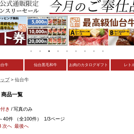
仙台牛
仙台黒毛和牛
お肉のカタログギフト
レト
ップ
> 仙台牛
商品一覧
明付き
/ 写真のみ
～40件 （全100件） 1/3ページ
3
次へ
最後へ