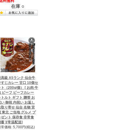
送料無料
在庫 ○
最高級 A5ランク 仙台牛
牛すじカレー 甘口 10個セ
ト（200g/個） [ お肉 牛
肉 ビーフ ビーフカレー
レトルト ギフト 贈答 お
祝い 御祝 内祝い お返し
お取り寄せ 仙台 名物 宮
城 東北 ご当地 グルメ プ
レゼント 保存食 非常食
蓄 ][常温配送]
常価格: 5,700円(税込)