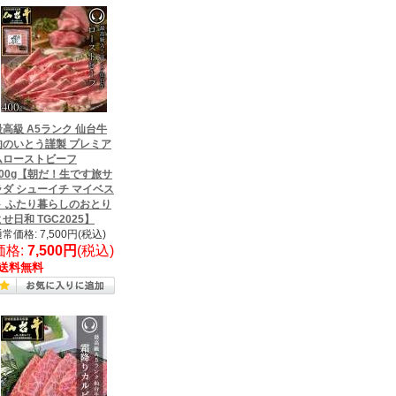
最高級 A5ランク 仙台牛
肉のいとう謹製 プレミア
ムローストビーフ
400g【朝だ！生です旅サ
ラダ シューイチ マイベス
ト ふたり暮らしのおとり
せ日和 TGC2025】
常価格: 7,500円(税込)
価格:
7,500円
(税込)
送料無料