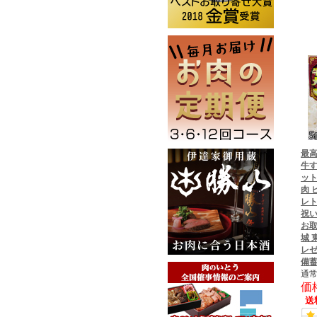
最高
牛す
ット
肉 
レト
祝い
お取
城 
レゼ
備蓄
通常
価
送