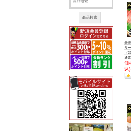
商品検索
最高
サ
（2
通常
価
込