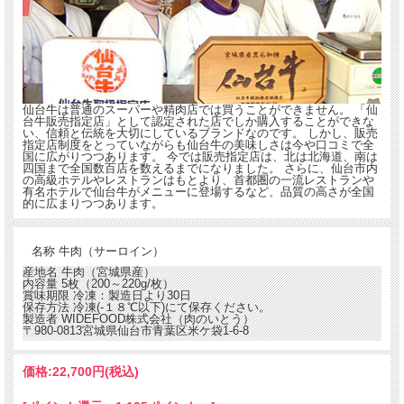
仙台牛は普通のスーパーや精肉店では買うことができません。 「仙
台牛販売指定店」として認定された店でしか購入することができな
い、信頼と伝統を大切にしているブランドなのです。 しかし、販売
指定店制度をとっていながらも仙台牛の美味しさは今や口コミで全
国に広がりつつあります。 今では販売指定店は、北は北海道、南は
四国まで全国数百店を数えるまでになりました。 さらに、仙台市内
の高級ホテルやレストランはもとより、首都圏の一流レストランや
有名ホテルで仙台牛がメニューに登場するなど、品質の高さが全国
的に広まりつつあります。
名称
牛肉（サーロイン）
産地名
牛肉（宮城県産）
内容量
5枚（200～220g/枚）
賞味期限
冷凍：製造日より30日
保存方法
冷凍(-１８℃以下)にて保存ください。
製造者
WIDEFOOD株式会社（肉のいとう）
〒980-0813宮城県仙台市青葉区米ケ袋1-6-8
価格:
22,700円
(税込)