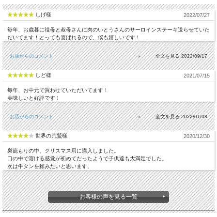
しげ様
2022/07/27
毎年、お歳暮に祖母と叔母さんに肉のいとうさんのサーロインステーキ送らせていた
だいてます！とっても喜ばれるので、僕も嬉しいです！
お店からのコメント
2022/09/17
しど様
2021/07/15
毎年、お中元で買わせていただいてます！
美味しいと好評です！
お店からのコメント
2022/01/08
世界の荒鷲様
2020/12/30
巣籠もりの中、クリスマス用に購入しました。
口の中で溶ける感覚が初めてだったようで子供達も大満足でした。
次は牛タンを頼みたいと思います。
お客様の声を見る一覧