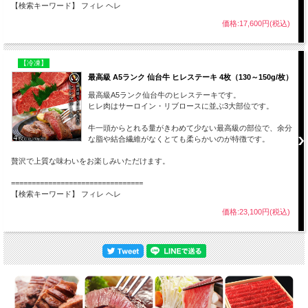
【検索キーワード】 フィレ ヘレ
価格:17,600円(税込)
【冷凍】
最高級 A5ランク 仙台牛 ヒレステーキ 4枚（130～150g/枚）
最高級A5ランク仙台牛のヒレステーキです。
ヒレ肉はサーロイン・リブロースに並ぶ3大部位です。
牛一頭からとれる量がきわめて少ない最高級の部位で、余分
な脂や結合繊維がなくとても柔らかいのが特徴です。
贅沢で上質な味わいをお楽しみいただけます。
================================
【検索キーワード】 フィレ ヘレ
価格:23,100円(税込)