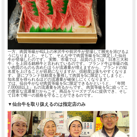
一方、肉質等級が4以上の米沢牛や前沢牛が登場して脚光を浴びるよ
うになりました。 そして、そんな中で肉質等級を5に限定した仙台
牛が登場したのです。 実際、市場では、品質の上では「日本三大和
牛」を上回る銘柄牛と言われているのです。 ブランド牛は等級の低
い肉質のものも含めたほうが流通量が増えますから、ブランドの知
名度を上げることが容易になりますが、信頼度は落ちやすくなりま
す。 逆にブランド信頼度を重視して肉質を5に限定してしまうと、
知名度を得られるほどの流通量が確保しにくくなります。
では、仙台牛がなぜ肉質等級を5に限定できるかというと、「年間
7,000頭以上」もの流通量を誇るからです。 肉質等級を5に絞ってこ
の豊富な流通量だからこそ、商品をリーズナブルに提供でき、そし
て日本で唯一の規格を守ることができるのです。
▼仙台牛を取り扱えるのは指定店のみ