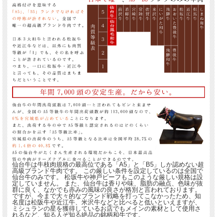
仙台牛は牛枝肉規格の最高位である「A5」と「B5」しか認めない超
高級ブランド牛肉です。 この厳しい条件を設定しているのは全国で
仙台牛のみです。 松坂牛や神戸ビーフもこのような厳しい規格は設
定していません。 また、仙台牛は香りや味、脂肪の融点、色味が抜
群に良く、なかでも赤みの風味の良さが格別と言われております。
ですが、今まで大々的なブランド戦略を打ってこなかったため、知
名度は松阪牛や近江牛、米沢牛などと比べると低いといえますが、
ミシュランの星を獲得しているお店でもメインの素材として使用さ
れるなど、知る人ぞ知る絶品の銘柄和牛です。