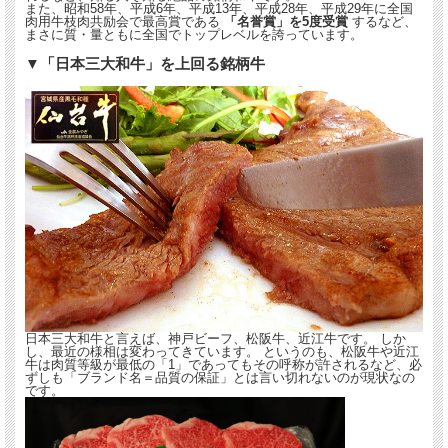
また、昭和58年、平成6年、平成13年、平成28年、平成29年に全国
肉用牛枝肉共励会で最高賞である
「名誉賞」を5度受賞
するなど、
まさに質・量ともに全国でトップレベルを誇っています。
▼「日本三大和牛」を上回る銘柄牛
日本三大和牛と言えば、神戸ビーフ、松阪牛、近江牛です。 しか
し、最近の様相は変わってきています。 というのも、松阪牛や近江
牛は肉質等級が最低の「1」であってもその呼称が許されるなど、必
ずしも「ブランド名＝品質の保証」とは言い切れないのが現状なの
です。