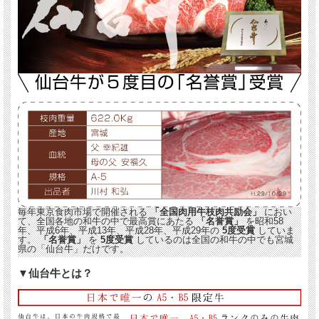
最高ランク仙台牛のサーロインステーキをご家庭で。
毎年東京食肉市場で開催される
「全国肉用牛枝肉共励会」
におい
て、全国各地の和牛の中で最高賞にあたる
「名誉賞」
を昭和58
最高級のステーキをご家庭でお楽しみいただけます。
年、平成6年、平成13年、平成28年、平成29年の
5度受賞
していま
通常のステーキは1枚あたり150g前後が一般的ですが、当店のサーロインステーキ
す。
「名誉賞」
を
5度受賞
しているのは全国の和牛の中でも宮城
は、
なんとその1.5倍の大きさ200～220g/枚
。 存分にやわらか・ジューシィなプ
県の「仙台牛」だけです。
レミアムステーキをご堪能いただけます。
▼仙台牛とは？