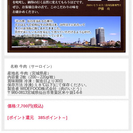
名称
牛肉（サーロイン）
産地名
牛肉（宮城県産）
内容量
2枚（200～220g/枚）
賞味期限
冷凍：製造日より30日
保存方法
冷凍(-１８℃以下)にて保存ください。
製造者
WIDEFOOD株式会社（肉のいとう）
〒980-0813宮城県仙台市青葉区米ケ袋1-6-8
価格:
7,700円
(税込)
[ポイント還元 385ポイント～]