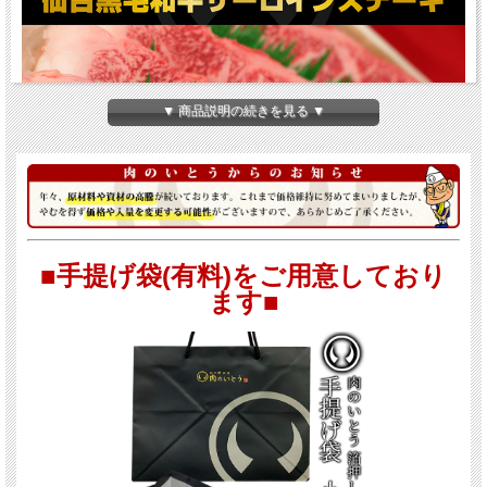
▼ 商品説明の続きを見る ▼
■手提げ袋(有料)をご用意しており
ます■
高級店の黒毛和牛サーロインステーキ
サーロインはステーキに適した最高級部位です。
5等級でなければ呼称を許されない「仙台牛」の厳しい規格にわずかに沿わないも
のが
仙台黒毛和牛
になります。 育った環境は仙台牛と全く同じ。 仙台牛には及ば
ないものの、非常に高い品質の黒毛和牛です。
ご家庭で一流シェフのように焼ける簡単レシピ付で安心してお召し上がり頂けま