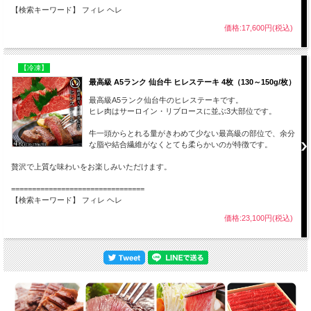
【検索キーワード】 フィレ ヘレ
価格:17,600円(税込)
【冷凍】
最高級 A5ランク 仙台牛 ヒレステーキ 4枚（130～150g/枚）
最高級A5ランク仙台牛のヒレステーキです。
ヒレ肉はサーロイン・リブロースに並ぶ3大部位です。
牛一頭からとれる量がきわめて少ない最高級の部位で、余分
な脂や結合繊維がなくとても柔らかいのが特徴です。
贅沢で上質な味わいをお楽しみいただけます。
================================
【検索キーワード】 フィレ ヘレ
価格:23,100円(税込)