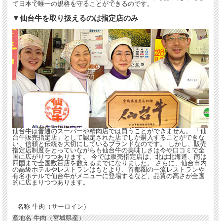
て日本で唯一の規格を守ることができるのです。
▼仙台牛を取り扱えるのは指定店のみ
仙台牛は普通のスーパーや精肉店では買うことができません。 「仙
台牛販売指定店」として認定された店でしか購入することができな
い、信頼と伝統を大切にしているブランドなのです。 しかし、販売
指定店制度をとっていながらも仙台牛の美味しさは今や口コミで全
国に広がりつつあります。 今では販売指定店は、北は北海道、南は
四国まで全国数百店を数えるまでになりました。 さらに、仙台市内
の高級ホテルやレストランはもとより、首都圏の一流レストランや
有名ホテルで仙台牛がメニューに登場するなど、品質の高さが全国
的に広まりつつあります。
名称
牛肉（サーロイン）
産地名
牛肉（宮城県産）