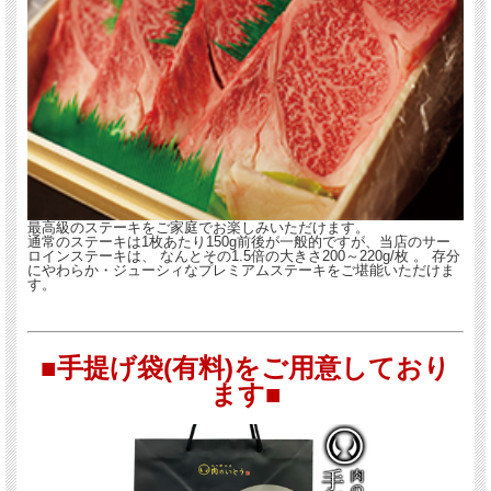
最高級のステーキをご家庭でお楽しみいただけます。
通常のステーキは1枚あたり150g前後が一般的ですが、当店のサー
ロインステーキは、
なんとその1.5倍の大きさ200～220g/枚
。 存分
にやわらか・ジューシィなプレミアムステーキをご堪能いただけま
す。
■手提げ袋(有料)をご用意しており
ます■