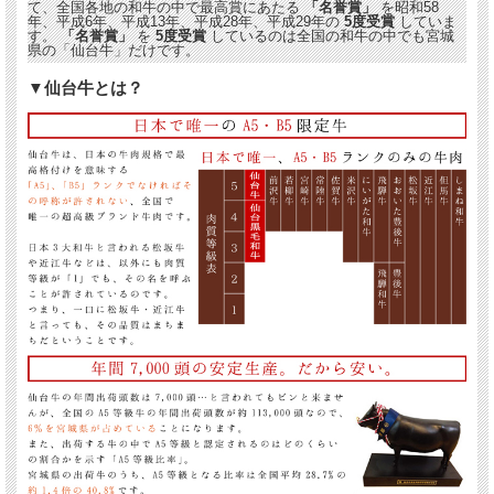
て、全国各地の和牛の中で最高賞にあたる
「名誉賞」
を昭和58
年、平成6年、平成13年、平成28年、平成29年の
5度受賞
していま
す。
「名誉賞」
を
5度受賞
しているのは全国の和牛の中でも宮城
県の「仙台牛」だけです。
▼仙台牛とは？