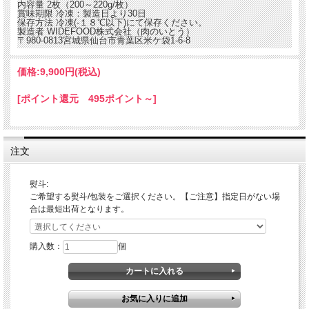
内容量
2枚（200～220g/枚）
賞味期限
冷凍：製造日より30日
保存方法
冷凍(-１８℃以下)にて保存ください。
製造者
WIDEFOOD株式会社（肉のいとう）
〒980-0813宮城県仙台市青葉区米ケ袋1-6-8
価格:
9,900円
(税込)
[ポイント還元 495ポイント～]
注文
熨斗:
ご希望する熨斗/包装をご選択ください。【ご注意】指定日がない場
合は最短出荷となります。
購入数：
個