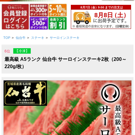
TOP
>
仙台牛
>
ステーキ
>
サーロインステーキ
【冷凍】
6位
最高級 A5ランク 仙台牛 サーロインステーキ2枚（200～
220g/枚）