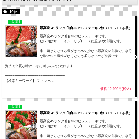
10位
【冷凍】
最高級 A5ランク 仙台牛 ヒレステーキ 2枚（130～150g/枚）
最高級A5ランク仙台牛のヒレステーキです。
ヒレ肉はサーロイン・リブロースに並ぶ3大部位です。
牛一頭からとれる量がきわめて少ない最高級の部位で、余分
な脂や結合繊維がなくとても柔らかいのが特徴です。
贅沢で上質な味わいをお楽しみいただけます。
================================
【検索キーワード】 フィレ ヘレ
価格:12,100円(税込)
【冷凍】
最高級 A5ランク 仙台牛 ヒレステーキ 3枚（130～150g/枚）
最高級A5ランク仙台牛のヒレステーキです。
ヒレ肉はサーロイン・リブロースに並ぶ3大部位です。
牛一頭からとれる量がきわめて少ない最高級の部位で、余分