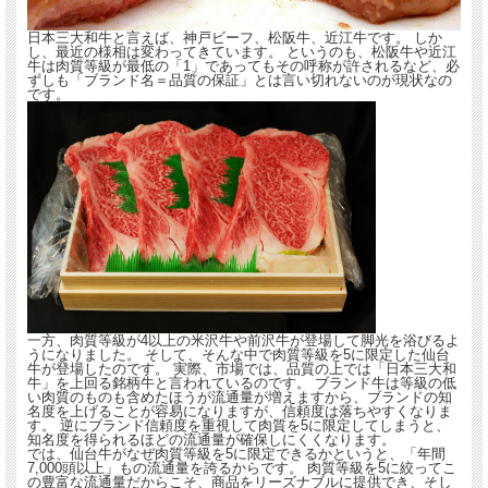
日本三大和牛と言えば、神戸ビーフ、松阪牛、近江牛です。 しか
し、最近の様相は変わってきています。 というのも、松阪牛や近江
牛は肉質等級が最低の「1」であってもその呼称が許されるなど、必
ずしも「ブランド名＝品質の保証」とは言い切れないのが現状なの
です。
一方、肉質等級が4以上の米沢牛や前沢牛が登場して脚光を浴びるよ
うになりました。 そして、そんな中で肉質等級を5に限定した仙台
牛が登場したのです。 実際、市場では、品質の上では「日本三大和
牛」を上回る銘柄牛と言われているのです。 ブランド牛は等級の低
い肉質のものも含めたほうが流通量が増えますから、ブランドの知
名度を上げることが容易になりますが、信頼度は落ちやすくなりま
す。 逆にブランド信頼度を重視して肉質を5に限定してしまうと、
知名度を得られるほどの流通量が確保しにくくなります。
では、仙台牛がなぜ肉質等級を5に限定できるかというと、「年間
7,000頭以上」もの流通量を誇るからです。 肉質等級を5に絞ってこ
の豊富な流通量だからこそ、商品をリーズナブルに提供でき、そし