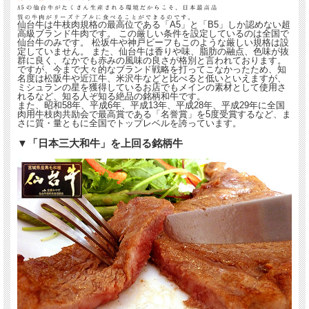
仙台牛は牛枝肉規格の最高位である「A5」と「B5」しか認めない超
高級ブランド牛肉です。 この厳しい条件を設定しているのは全国で
仙台牛のみです。 松坂牛や神戸ビーフもこのような厳しい規格は設
定していません。 また、仙台牛は香りや味、脂肪の融点、色味が抜
群に良く、なかでも赤みの風味の良さが格別と言われております。
ですが、今まで大々的なブランド戦略を打ってこなかったため、知
名度は松阪牛や近江牛、米沢牛などと比べると低いといえますが、
ミシュランの星を獲得しているお店でもメインの素材として使用さ
れるなど、知る人ぞ知る絶品の銘柄和牛です。
また、昭和58年、平成6年、平成13年、平成28年、平成29年に全国
肉用牛枝肉共励会で最高賞である「名誉賞」を5度受賞するなど、ま
さに質・量ともに全国でトップレベルを誇っています。
▼「日本三大和牛」を上回る銘柄牛