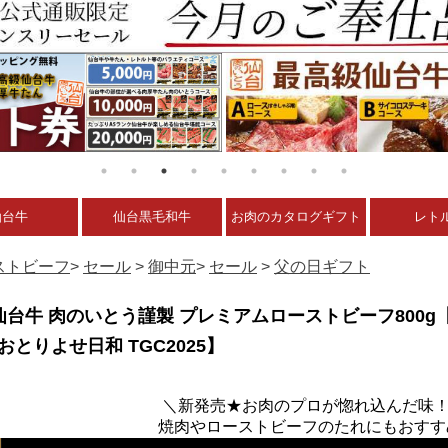
仙台牛
仙台黒毛和牛
お肉のカタログギフト
レト
ストビーフ
>
セール
>
御中元
>
セール
>
父の日ギフト
 仙台牛 肉のいとう謹製 プレミアムローストビーフ800
とりよせ日和 TGC2025】
＼新発売★お肉のプロが惚れ込んだ味
焼肉やローストビーフのたれにもおすす