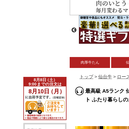
肉厚牛たん
トップ
>
仙台牛
>
ロー
最高級 A5ランク
ト ふたり暮らしのお