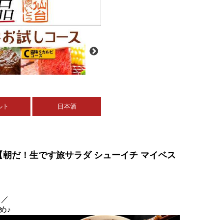
ルト
日本酒
g【朝だ！生です旅サラダ シューイチ マイベス
！／
め♪