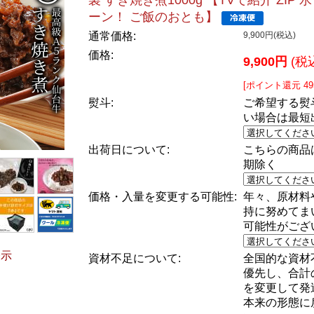
製 すき焼き煮1000g 【TVで紹介 ZIP 
ーン！ ご飯のおとも】
通常価格:
9,900円(税込)
価格:
9,900円
(税
[ポイント還元 4
熨斗:
ご希望する熨
い場合は最短
出荷日について:
こちらの商品
期除く
価格・入量を変更する可能性:
年々、原材料
持に努めてま
可能性がござ
表示
資材不足について:
全国的な資材
優先し、合計
を変更して発
本来の形態に