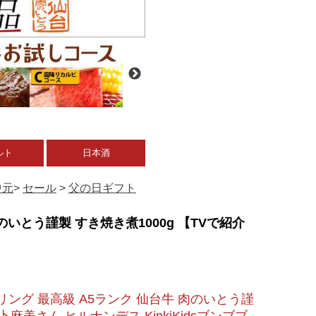
ルト
日本酒
中元
>
セール
>
父の日ギフト
いとう謹製 すき焼き煮1000g 【TVで紹介
ング 最高級 A5ランク 仙台牛 肉のいとう謹