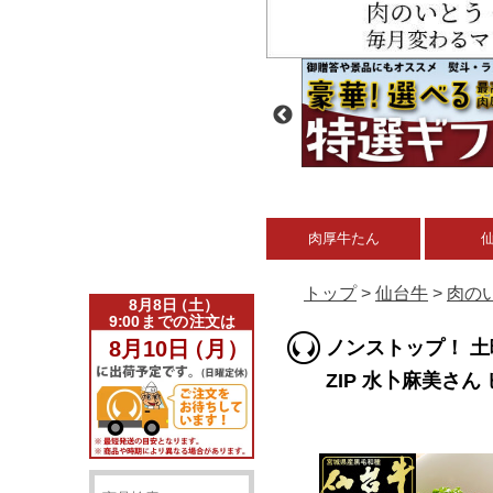
肉厚牛たん
トップ
>
仙台牛
>
肉の
ノンストップ！ 土
ZIP 水卜麻美さん