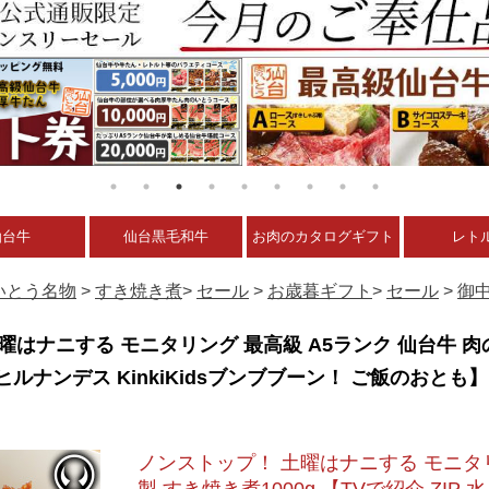
仙台牛
仙台黒毛和牛
お肉のカタログギフト
レト
いとう名物
>
すき焼き煮
>
セール
>
お歳暮ギフト
>
セール
>
御
曜はナニする モニタリング 最高級 A5ランク 仙台牛 肉の
 ヒルナンデス KinkiKidsブンブブーン！ ご飯のおとも】
ノンストップ！ 土曜はナニする モニタリ