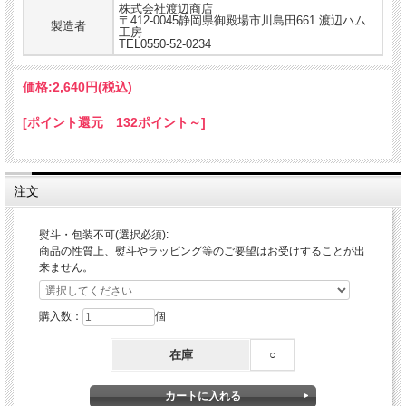
株式会社渡辺商店
〒412-0045静岡県御殿場市川島田661 渡辺ハム
製造者
工房
TEL0550-52-0234
価格:
2,640円
(税込)
[ポイント還元 132ポイント～]
注文
熨斗・包装不可(選択必須):
商品の性質上、熨斗やラッピング等のご要望はお受けすることが出
来ません。
購入数：
個
在庫
○