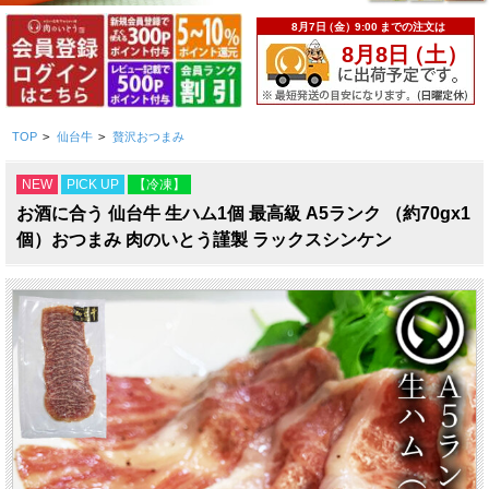
TOP
>
仙台牛
>
贅沢おつまみ
NEW
PICK UP
【冷凍】
お酒に合う 仙台牛 生ハム1個 最高級 A5ランク （約70gx1
個）おつまみ 肉のいとう謹製 ラックスシンケン