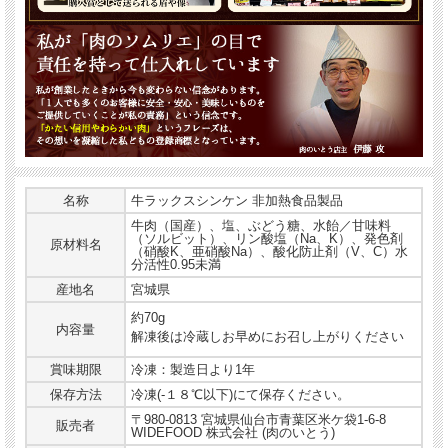
名称
牛ラックスシンケン 非加熱食品製品
牛肉（国産）、塩、ぶどう糖、水飴／甘味料
（ソルビット）、リン酸塩（Na、K）、発色剤
原材料名
（硝酸K、亜硝酸Na）、酸化防止剤（V、C）水
分活性0.95未満
産地名
宮城県
約70g
内容量
解凍後は冷蔵しお早めにお召し上がりください
賞味期限
冷凍：製造日より1年
保存方法
冷凍(-１８℃以下)にて保存ください。
〒980-0813 宮城県仙台市青葉区米ケ袋1-6-8
販売者
WIDEFOOD 株式会社 (肉のいとう)