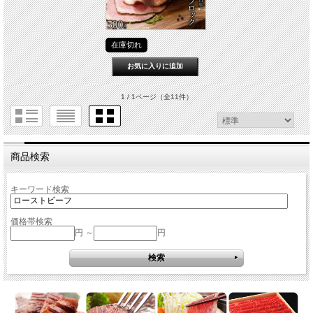
在庫切れ
1 / 1ページ
（全11件）
商品検索
キーワード検索
価格帯検索
円 ～
円