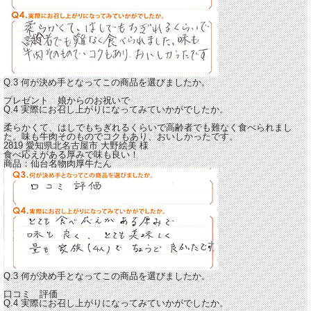
Q.3 何が決め手となってこの商品を選びましたか。
プレゼント 娘からのお祝いで
Q.4 実際にお召し上がりになってみていかがでしたか。
柔らかくて、はしでもちぎれるくらいで高齢者でも難なく食べられまし
た。
味も牛肉そのものでコクもあり、おいしかったです。
2819 愛知県北名古屋市
大野絵美
様
食べ応えがある厚みで味も良い！
商品：
仙台名物肉厚牛たん
Q.3 何が決め手となってこの商品を選びましたか。
口コミ 評価
Q.4 実際にお召し上がりになってみていかがでしたか。