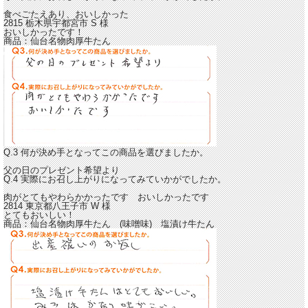
食べごたえあり、
おいしかった
2815 栃木県宇都宮市
S
様
おいしかったです！
商品：
仙台名物肉厚牛たん
Q.3 何が決め手となってこの商品を選びましたか。
父の日のプレゼント希望より
Q.4 実際にお召し上がりになってみていかがでしたか。
肉がとてもやわらかかったです
おいしかったです
2814 東京都八王子市
W
様
とてもおいしい！
商品：
仙台名物肉厚牛たん (味噌味) 塩漬け牛たん