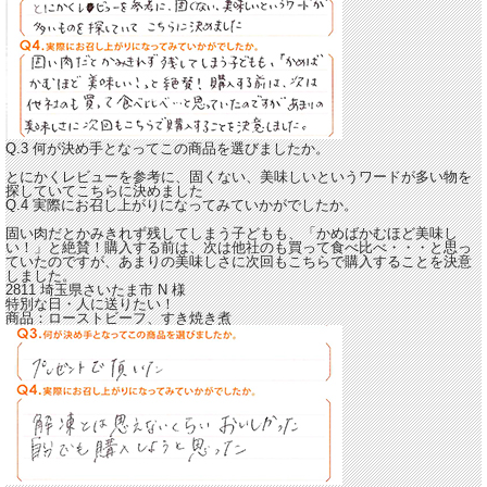
Q.3 何が決め手となってこの商品を選びましたか。
とにかくレビューを参考に、固くない、美味しいというワードが多い物を
探していてこちらに決めました
Q.4 実際にお召し上がりになってみていかがでしたか。
固い肉だとかみきれず残してしまう子どもも、「かめばかむほど美味し
い！」と絶賛！
購入する前は、次は他社のも買って食べ比べ・・・と思っ
ていたのですが、あまりの美味しさに次回もこちらで購入することを決意
しました。
2811 埼玉県さいたま市
N
様
特別な日・人に送りたい！
商品：
ローストビーフ、すき焼き煮