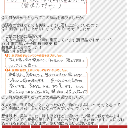
Q.3 何が決め手となってこの商品を選びましたか。
出演者の皆様がとても美味しそうに召し上がっていたので
Q.4 実際にお召し上がりになってみていかがでしたか。
・ご飯のお供に最高です。
・もう一品欲しいなって時に重宝しています
(贅沢品ですが・・・)
2791 東京都八王子市
雁部敬史
様
想像以上に美味でした！
商品：
すき焼き煮
Q.3 何が決め手となってこの商品を選びましたか。
友人が家に来て飲むことになったので、酒のつまみにいいかなと思って
Q.4 実際にお召し上がりになってみていかがでしたか。
想像以上に美味でした。味もほどほどに濃いので少量でご飯が進みます。
一袋で４人でも充分な感じです。良かったです。また買います。人にも勧
められるものだと思います。贈り物にも良いと思います。