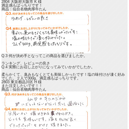
2804 大阪府大阪市
K
様
満足感もばっちりです！
商品：
仙台名物肉厚牛たん
Q.3 何が決め手となってこの商品を選びましたか。
ランキング、レビューの良さ
Q.4 実際にお召し上がりになってみていかがでしたか。
柔らかくて、臭みもなくとても美味しかったです！
塩の味付けが凄く好み
でした。２人で300g、満足感もばっちりです。
2803 東京都品川区
H
様
また注文したいです！！
商品：
仙台名物肉厚牛たん