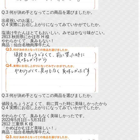
Q.3 何が決め手となってこの商品を選びましたか。
出産祝いのお返し
Q.4 実際にお召し上がりになってみていかがでしたか。
塩漬け牛たんはとてもおいしい。
みそはかなり味がこい。
2813 秋田県にかほ市
H
様
やわらかくて、臭みもない！
商品：
仙台名物肉厚牛たん
Q.3 何が決め手となってこの商品を選びましたか。
値段もちょうどよくて、前に買った時に美味しかったから
Q.4 実際にお召し上がりになってみていかがでしたか。
やわらかくて、臭みもなく
美味しかったです。
2022年5月1日～5月31日
2812 三重県
K
様
「かめばかむほど美味しい！」
商品：
仙台名物肉厚牛たん