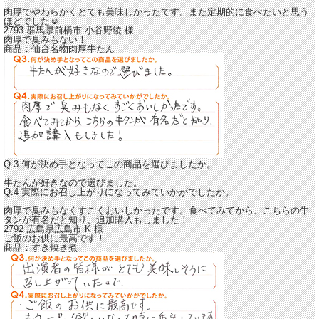
肉厚でやわらかくとても美味しかったです。
また定期的に食べたいと思う
ほどでした☺
2793 群馬県前橋市
小谷野綾
様
肉厚で臭みもない！
商品：
仙台名物肉厚牛たん
Q.3 何が決め手となってこの商品を選びましたか。
牛たんが好きなので選びました。
Q.4 実際にお召し上がりになってみていかがでしたか。
肉厚で臭みもなくすごくおいしかったです。
食べてみてから、こちらの牛
タンが有名だと知り、追加購入もしました！
2792 広島県広島市
K
様
ご飯のお供に最高です！
商品：
すき焼き煮