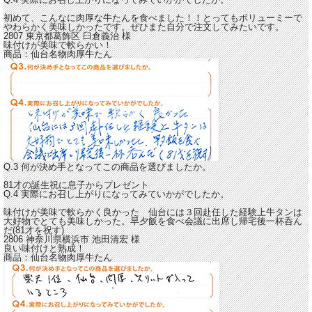
初めて、こんなに肉厚な牛たんを食べました！！
とってもボリューミーで
やわらかく美味しかったです。
ぜひまた自分で注文してみたいです。
2807 東京都葛飾区
臼倉義治
様
味付けが美味で軟らかい！
商品：
仙台名物肉厚牛たん
Q.3 何が決め手となってこの商品を選びましたか。
81才の誕生祝に息子からプレゼント
Q.4 実際にお召し上がりになってみていかがでしたか。
味付けが美味で軟らかく良かった 仙台には３回赴任した経験上牛タンは
大好物でとても美味しかった。
早夕飯を食べ会議に出席し帰宅後一杯呑ん
だ(81才を祝す)
2806 神奈川県横浜市
池田清宏
様
良い味付けと熟成！
商品：
仙台名物肉厚牛たん