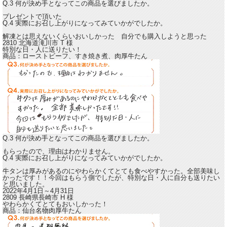
Q.3 何が決め手となってこの商品を選びましたか。
プレゼントで頂いた
Q.4 実際にお召し上がりになってみていかがでしたか。
解凍とは思えないくらいおいしかった
自分でも購入しようと思った
2810 北海道滝川市
T
様
特別な日・人に送りたい！
商品：
ローストビーフ、すき焼き煮、肉厚牛たん
Q.3 何が決め手となってこの商品を選びましたか。
もらったので、理由はわかりません。
Q.4 実際にお召し上がりになってみていかがでしたか。
牛タンは厚みがあるのにやわらかくてとても食べやすかった。
全部美味し
かったです！！今回はもらう側でしたが、特別な日・人に自分も送りたい
と思いました。
2022年4月1日～4月31日
2809 長崎県長崎市
H
様
やわらかくてとてもおいしかった！
商品：
仙台名物肉厚牛たん