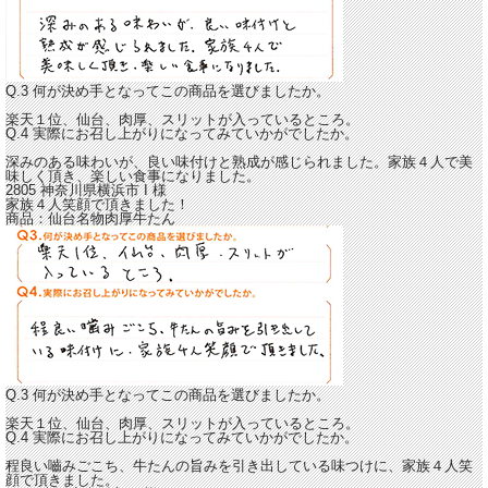
Q.3 何が決め手となってこの商品を選びましたか。
楽天１位、仙台、肉厚、スリットが入っているところ。
Q.4 実際にお召し上がりになってみていかがでしたか。
深みのある味わいが、良い味付けと熟成が感じられました。
家族４人で美
味しく頂き、楽しい食事になりました。
2805 神奈川県横浜市
I
様
家族４人笑顔で頂きました！
商品：
仙台名物肉厚牛たん
Q.3 何が決め手となってこの商品を選びましたか。
楽天１位、仙台、肉厚、スリットが入っているところ。
Q.4 実際にお召し上がりになってみていかがでしたか。
程良い嚙みごこち、牛たんの旨みを引き出している味つけ
に、家族４人笑
顔で頂きました。