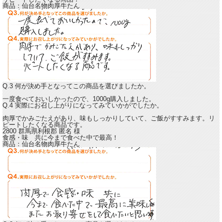
商品：
仙台名物肉厚牛たん
Q.3 何が決め手となってこの商品を選びましたか。
一度食べておいしかったので、1000g購入しました。
Q.4 実際にお召し上がりになってみていかがでしたか。
肉厚でかみごたえがあり、味もしっかり
していて、ご飯がすすみます。リ
ピートしたくなる商品です。
2800 群馬県利根郡
匿名
様
食感・味 共に今まで食べた中で最高！
商品：
仙台名物肉厚牛たん