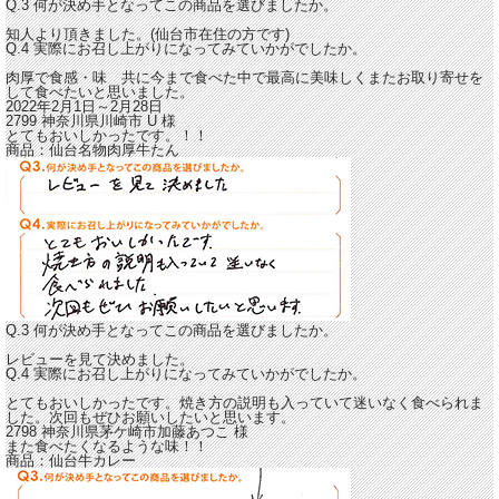
Q.3 何が決め手となってこの商品を選びましたか。
知人より頂きました。(仙台市在住の方です)
Q.4 実際にお召し上がりになってみていかがでしたか。
肉厚で食感・味 共に今まで食べた中で
最高に美味しくまたお取り寄せを
して食べたいと思いました。
2022年2月1日～2月28日
2799 神奈川県川崎市
U
様
とてもおいしかったです。！！
商品：
仙台名物肉厚牛たん
Q.3 何が決め手となってこの商品を選びましたか。
レビューを見て決めました。
Q.4 実際にお召し上がりになってみていかがでしたか。
とてもおいしかったです。
焼き方の説明も入っていて迷いなく食べられま
した。
次回もぜひお願いしたいと思います。
2798 神奈川県茅ケ崎市
加藤あつこ
様
また食べたくなるような味！！
商品：
仙台牛カレー