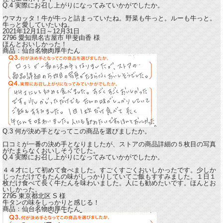
Q.4 実際にお召し上がりになってみていかがでしたか。
ウマカッタ！牛が牛っと詰まっていたね。
野菜も牛っと。ルーも牛っと。
牛っと愛していたいね。
2021年12月1日～12月31日
2796 愛知県名古屋市
甲斐由香
様
ほんとおいしかった！
商品：
仙台名物肉厚牛たん
Q.3 何が決め手となってこの商品を選びましたか。
口コミが一番の決め手となりましたが、ストアの商品詳細の５枚目の写真
がたまらなくおいしそうでした。
Q.4 実際にお召し上がりになってみていかがでしたか。
４４才にして初めて食べました。すごくすごくおいしかったです。
少しか
じっただけでもたんの味がしっかりしていてご飯もすすみました。
１日１
枚だけ食べて長く牛たんを味わいました。人にも勧めたいです。ほんとお
いしかった。
2795 東京都北区
S
様
牛タンの味をしっかりと感じる！
商品：
仙台名物肉厚牛たん