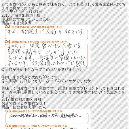
とても食べ応えがある厚みで味も良く
、とても美味しく量も家族(4人)でち
ょうど良かったです。
2022年7月1日～7月31日
2818 北海道旭川市
I
様
冷凍庫に常備していると安心！
商品：
すき焼き煮
Q.3 何が決め手となってこの商品を選びましたか。
牛肉、すき焼きが大好な90才です。
Q.4 実際にお召し上がりになってみていかがでしたか。
美味しく何度食べても完食です。調理も簡単でプレゼントしても喜ばれま
す。冷凍庫に常備していると安心です。
すき焼き煮のおかげで長生きでき
ました。
2817 東京都台東区
N
様
お店で食べる本格的な味！
商品：
仙台名物肉厚牛たん