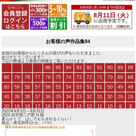
お客様の声作品集94
全国のお客様からたくさんの喜びの声をいただきました。
ありがとうございます！
下記の数値より最新の情報をご覧いただけます。
2022年9月1日～9月31日
2820 岩手県二戸郡
N
様
柔らかくて、はしでもちぎれるくらい！
商品：
黒毛和牛(カタ、バラ)