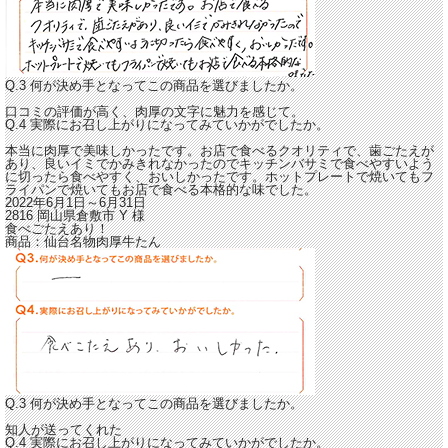
Q.3 何が決め手となってこの商品を選びましたか。
口コミの評価が高く、肉厚の文字に魅力を感じて。
Q.4 実際にお召し上がりになってみていかがでしたか。
本当に肉厚で美味しかったです。お店で食べるクオリティで、歯ごたえが
あり、良いイミでかみきれなかったのでキッチンバサミで食べやすいよう
に切ったら食べやすく、おいしかったです。
ホットプレートで焼いてもフ
ライパンで焼いてもお店で食べる本格的な味でした。
2022年6月1日～6月31日
2816 岡山県倉敷市
Y
様
食べごたえあり！
商品：
仙台名物肉厚牛たん
Q.3 何が決め手となってこの商品を選びましたか。
知人が送ってくれた
Q.4 実際にお召し上がりになってみていかがでしたか。