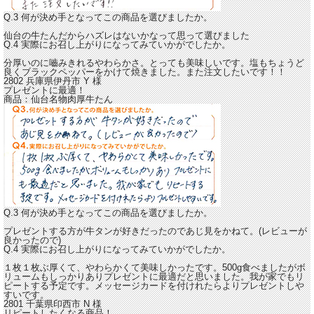
Q.3 何が決め手となってこの商品を選びましたか。
仙台の牛たんだからハズレはないかなって思って選びました
Q.4 実際にお召し上がりになってみていかがでしたか。
分厚いのに嚙みきれるやわらかさ。とっても美味しいです。
塩もちょうど
良くブラックペッパーをかけて焼きました。また注文したいです！！
2802 兵庫県伊丹市
Y
様
プレゼントに最適！
商品：
仙台名物肉厚牛たん
Q.3 何が決め手となってこの商品を選びましたか。
プレゼントする方が牛タンが好きだったのであじ見をかねて。(レビューが
良かったので)
Q.4 実際にお召し上がりになってみていかがでしたか。
１枚１枚ぶ厚くて、やわらかくて美味しかったです。
500g食べましたがボ
リュームもしっかりありプレゼントに最適だと思いました。
我が家でもリ
ピートする予定です。メッセージカードを付けれたらよりプレゼントしや
すいです。
2801 千葉県印西市
N
様
リピートしたくなる商品！