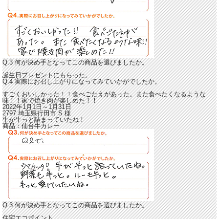
Q.3 何が決め手となってこの商品を選びましたか。
誕生日プレゼントにもらった。
Q.4 実際にお召し上がりになってみていかがでしたか。
すごくおいしかった！！
食べごたえがあった。また食べたくなるような
味！！
家で焼き肉が楽しめた！！
2022年1月1日～1月31日
2797 埼玉県行田市
S
様
牛が牛っと詰まっていたね！
商品：
仙台牛カレー
Q.3 何が決め手となってこの商品を選びましたか。
住宅エコポイント