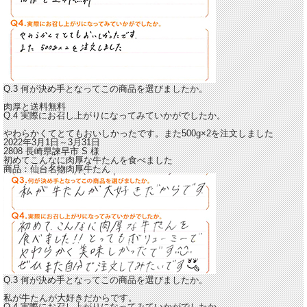
Q.3 何が決め手となってこの商品を選びましたか。
肉厚と送料無料
Q.4 実際にお召し上がりになってみていかがでしたか。
やわらかくてとてもおいしかったです。
また500g×2を注文しました
2022年3月1日～3月31日
2808 長崎県諫早市
S
様
初めてこんなに肉厚な牛たんを食べました
商品：
仙台名物肉厚牛たん
Q.3 何が決め手となってこの商品を選びましたか。
私が牛たんが大好きだからです。
Q.4 実際にお召し上がりになってみていかがでしたか。