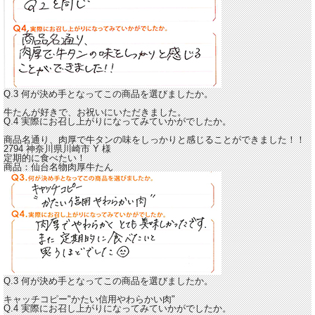
Q.3 何が決め手となってこの商品を選びましたか。
牛たんが好きで、お祝いにいただきました。
Q.4 実際にお召し上がりになってみていかがでしたか。
商品名通り、
肉厚で牛タンの味をしっかりと感じることができました！！
2794 神奈川県川崎市
Y
様
定期的に食べたい！
商品：
仙台名物肉厚牛たん
Q.3 何が決め手となってこの商品を選びましたか。
キャッチコピー"かたい信用やわらかい肉"
Q.4 実際にお召し上がりになってみていかがでしたか。