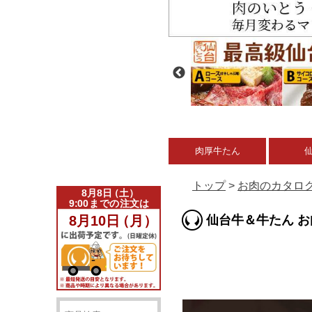
肉厚牛たん
トップ
>
お肉のカタロ
仙台牛＆牛たん お肉