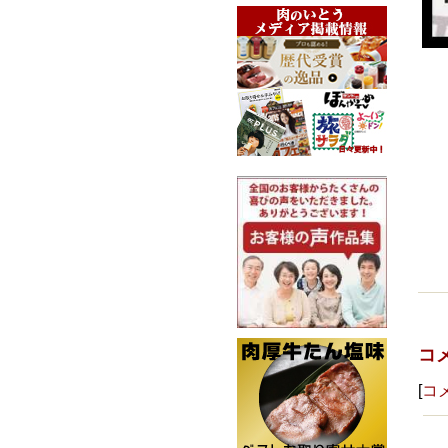
コ
[
コ