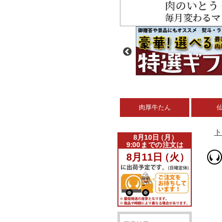
肉厚牛たん
ト