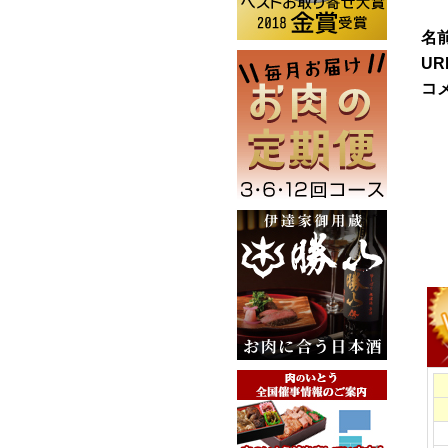
名前
UR
コ