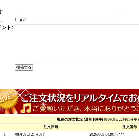
:
L:
メント: