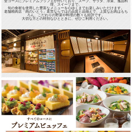
全コースにプレミアムブッフェが付いており、スープ、サラダ、冷菜、逸品料
理、スイーツまで、
旬の食材を使用した豊富なメニューを心ゆくまでお楽しみいただけます。
老舗精肉店「肉のいとう」直営ならではの品質と品揃えで、上質なお肉はもち
ろん、こだわりの野菜や料理の数々も好評です。
大切な方との特別なひとときに、ぜひご利用ください。