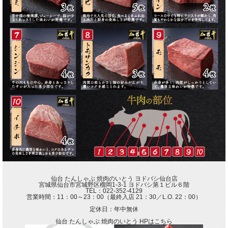
仙台 たんしゃぶ 焼肉のいとう ヨドバシ仙台店
宮城県仙台市宮城野区榴岡1-3-1 ヨドバシ第１ビル６階
TEL：022-352-4129
営業時間：11：00～23：00（最終入店 21：30／L.O. 22：00）
定休日：年中無休
仙台 たんしゃぶ 焼肉のいとう HPはこちら