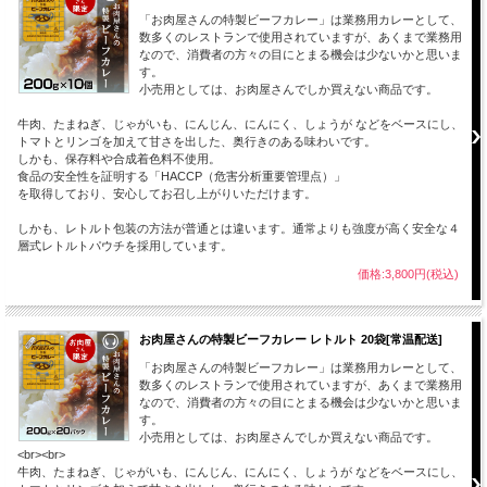
「お肉屋さんの特製ビーフカレー」は業務用カレーとして、
数多くのレストランで使用されていますが、あくまで業務用
なので、消費者の方々の目にとまる機会は少ないかと思いま
す。
小売用としては、お肉屋さんでしか買えない商品です。
牛肉、たまねぎ、じゃがいも、にんじん、にんにく、しょうが などをベースにし、
トマトとリンゴを加えて甘さを出した、奥行きのある味わいです。
しかも、保存料や合成着色料不使用。
食品の安全性を証明する「HACCP（危害分析重要管理点）」
を取得しており、安心してお召し上がりいただけます。
しかも、レトルト包装の方法が普通とは違います。通常よりも強度が高く安全な４
層式レトルトパウチを採用しています。
価格:3,800円(税込)
お肉屋さんの特製ビーフカレー レトルト 20袋[常温配送]
「お肉屋さんの特製ビーフカレー」は業務用カレーとして、
数多くのレストランで使用されていますが、あくまで業務用
なので、消費者の方々の目にとまる機会は少ないかと思いま
す。
小売用としては、お肉屋さんでしか買えない商品です。
<br><br>
牛肉、たまねぎ、じゃがいも、にんじん、にんにく、しょうが などをベースにし、