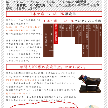
年、平成6年、平成13年、平成28年、平成29年の
5度受賞
していま
す。
「名誉賞」
を
5度受賞
しているのは全国の和牛の中でも宮城
県の「仙台牛」だけです。