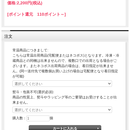
価格:
2,200円
(税込)
[ポイント還元 110ポイント～]
2.夏野菜カレー
トマトやおくら、茄子を載せれば色鮮やかな夏野菜カレーの出来上がり。
注文
栄養価の高いさっぱりとした即席カレーです。
常温商品につきまして:
こちらは常温出荷商品(宅配便またはネコポス)となります。冷凍・冷
蔵商品との同梱は出来ませんので、複数口での出荷となる場合がご
ざいます。またネコポス出荷商品の場合は、着日指定が出来ませ
ん。(同一送付先で複数個お買い上げの場合は宅配便となり着日指定
が可能)
熨斗・包装不可(選択必須):
商品の性質上、熨斗やラッピング等のご要望はお受けすることが出
来ません。
購入数：
個
3.きのこカレー