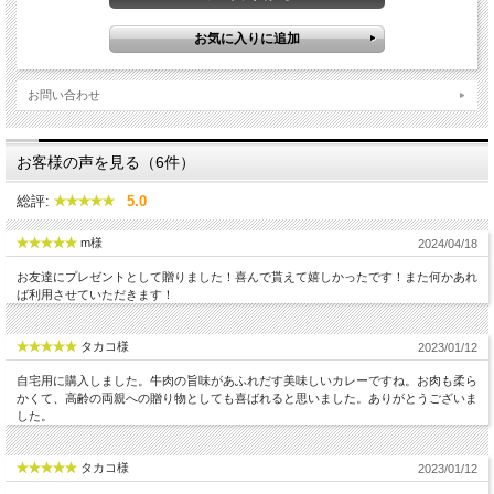
塩胡椒で炒めたエリンギやマイタケと仙台牛カレーは相性抜群！ 仙台牛の
柔らかさときのこの歯ごたえが絶妙なバランスでカレーの美味しさを引き
立てます。 仙台牛すき焼き煮のトッピングはおすすめです！
お問い合わせ
お客様の声を見る（6件）
総評:
5.0
m様
2024/04/18
お友達にプレゼントとして贈りました！喜んで貰えて嬉しかったです！また何かあれ
ば利用させていただきます！
タカコ様
2023/01/12
4.仙台牛カレーうどん
自宅用に購入しました。牛肉の旨味があふれだす美味しいカレーですね。お肉も柔ら
つゆの入った鍋に火をかけてうどんを煮立てます。 一旦火を止め、鍋の中
かくて、高齢の両親への贈り物としても喜ばれると思いました。ありがとうございま
に仙台牛カレーを入れて少し煮立てたらワンランク上のカレーうどんの出
した。
来上がり！
タカコ様
2023/01/12