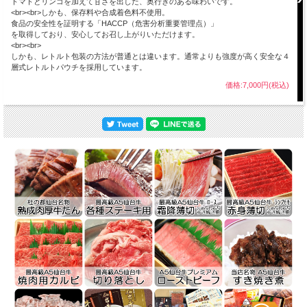
トマトとリンゴを加えて甘さを出した、奥行きのある味わいです。
<br><br>しかも、保存料や合成着色料不使用。
食品の安全性を証明する「HACCP（危害分析重要管理点）」
を取得しており、安心してお召し上がりいただけます。
<br><br>
しかも、レトルト包装の方法が普通とは違います。通常よりも強度が高く安全な４
層式レトルトパウチを採用しています。
価格:7,000円(税込)