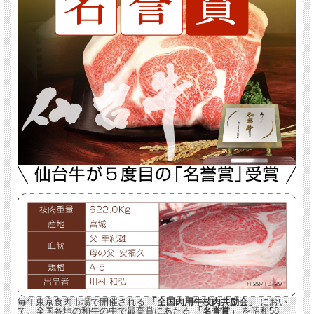
毎年東京食肉市場で開催される
「全国肉用牛枝肉共励会」
におい
て、全国各地の和牛の中で最高賞にあたる
「名誉賞」
を昭和58