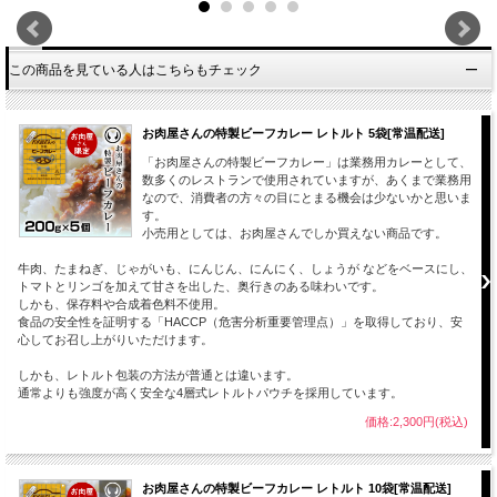
この商品を見ている人はこちらもチェック
お肉屋さんの特製ビーフカレー レトルト 5袋[常温配送]
「お肉屋さんの特製ビーフカレー」は業務用カレーとして、
数多くのレストランで使用されていますが、あくまで業務用
なので、消費者の方々の目にとまる機会は少ないかと思いま
す。
小売用としては、お肉屋さんでしか買えない商品です。
牛肉、たまねぎ、じゃがいも、にんじん、にんにく、しょうが などをベースにし、
トマトとリンゴを加えて甘さを出した、奥行きのある味わいです。
しかも、保存料や合成着色料不使用。
食品の安全性を証明する「HACCP（危害分析重要管理点）」を取得しており、安
心してお召し上がりいただけます。
しかも、レトルト包装の方法が普通とは違います。
通常よりも強度が高く安全な4層式レトルトパウチを採用しています。
価格:2,300円(税込)
お肉屋さんの特製ビーフカレー レトルト 10袋[常温配送]