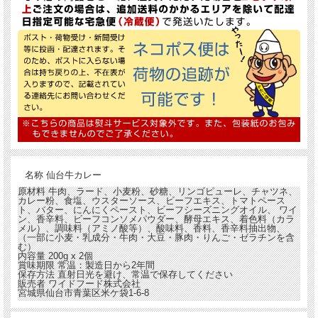
1.仙台牛すき焼き煮カレー
解凍した仙台牛すき焼き煮をトッピングするだけで仙台牛たっぷりの豪華
なカレーに早変わり！
名称
仙台牛カレー
原材料
牛肉、ラード、小麦粉、砂糖、リンゴピューレ、チャツネ、
カレー粉、食塩、ウスターソース、ビーフエキス、トマトペース
ト、バター、にんにくペースト、ビーフシーズニングオイル、 ワイ
ン、香辛料、ビーフコンソメパウダー、酵母エキス、着色料（カラ
メル）、調味料（アミノ酸等）、酸味料、香料、香辛料抽出物、
（一部に小麦・乳成分・牛肉・大豆・豚肉・りんご・ゼラチンを含
む）
内容量
200g x 2個
賞味期限
常温：製造日から2年間
保存方法
直射日光を避け、常温で保存してください
販売者
ワイドフード株式会社
宮城県仙台市青葉区米ケ袋1-6-8