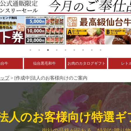
仙台牛
仙台黒毛和牛
お肉のカタログギフト
レト
ップ
> [作成中]法人のお客様向けのご案内
法人のお客様向け特選ギ
御社の品格が伝わる、特別な贈り物