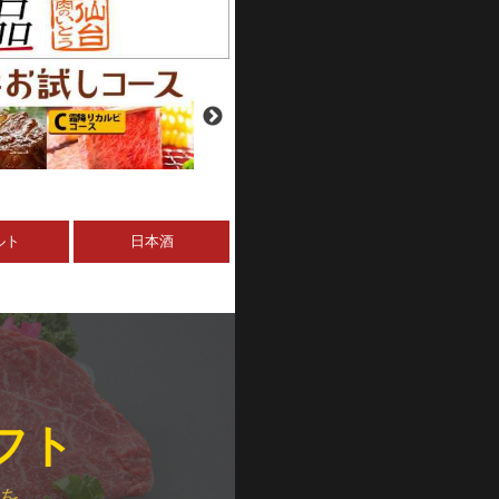
ルト
日本酒
フト
を。