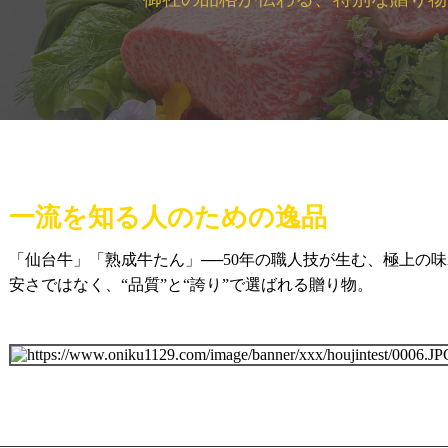
一流を知る人のための逸品
「仙台牛」「熟成牛たん」──50年の職人技が生む、極上の
安さではなく、“品質”と“誇り”で選ばれる贈り物。