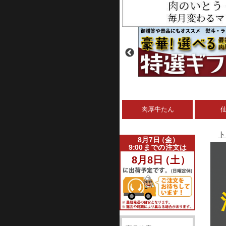
肉厚牛たん
ト