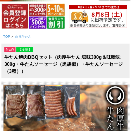
TOP
>
肉厚牛たん
NEW
【冷凍】
牛たん焼肉BBQセット（肉厚牛たん 塩味300g＆味噌味
300g・牛たんソーセージ（黒胡椒）・牛たんソーセージ
（3種））