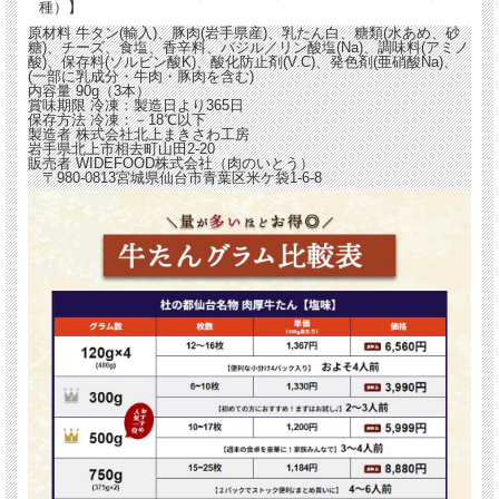
種）】
原材料
牛タン(輸入)、豚肉(岩手県産)、乳たん白、糖類(水あめ、砂
糖)、チーズ、食塩、香辛料、バジル／リン酸塩(Na)、調味料(アミノ
酸)、保存料(ソルビン酸K)、酸化防止剤(V.C)、発色剤(亜硝酸Na)、
(一部に乳成分・牛肉・豚肉を含む)
内容量
90g（3本）
賞味期限
冷凍：製造日より365日
保存方法
冷凍：－18℃以下
製造者
株式会社北上まきさわ工房
岩手県北上市相去町山田2-20
販売者
WIDEFOOD株式会社（肉のいとう）
〒980-0813宮城県仙台市青葉区米ケ袋1-6-8