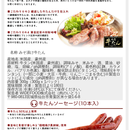
名称
みそ漬け牛たん
産地名
米国産、豪州産
原材料
牛タン(米国産、豪州産)、調味みそ、米みそ、酒、醤油、砂
糖、塩、胡椒／ph調整剤、調味料(アミノ酸)、着色料(紅麹、カラメ
ル、パプリカ色素)、酸味料、酸化防止剤(ビタミンC)、増粘剤(キサ
ンタン)、(一部に小麦・大豆・牛肉、りんご・ごまを含む)※製造ロ
ットにより成分（ph調整剤）が異なる場合があります。
内容量
300g（300g x 1パック）
賞味期限
冷凍：製造日より180日
保存方法
冷凍(-18℃以下)にて保存ください。
製造者
WIDEFOOD株式会社（肉のいとう）
〒980-0813宮城県仙台市青葉区米ケ袋1-6-8