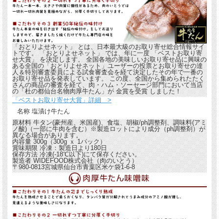
「おとりよせネット」
とは、日本最大級のお取り寄せ総合情報サイ
トです。
「おとりよせネット」
では、年に一度
「ベストお取り寄
せ大賞」
を決定します。 全国各地の美味しいお取り寄せ品に興味の
ある全国の「おとりよせネット」ユーザーの投票とお取り寄せの達
人＆特別審査委員による試食審査会を経て決定したその年で一番の
お取り寄せ品を発表しています。 この度、全国から集められたたく
さんの商品の審査を経て、肉・ハム・ソーセージ部門において当店
の「杜の都仙台名物肉厚牛たん」が
金賞を受賞
しました！
「ベストお取り寄せ大賞」詳細 >
名称
塩漬け牛たん
原材料
牛タン(豪州産、米国産)、食塩、胡椒/ph調整剤、調味料(アミ
ノ酸)（一部に牛肉を含む）※製造ロットにより成分（ph調整剤）が
異なる場合があります。
内容量
300g（300g ｘ 1パック）
賞味期限
冷凍：製造日より180日
保存方法
冷凍(-18℃以下)にて保存ください。
製造者
WIDEFOOD株式会社（肉のいとう）
〒980-0813宮城県仙台市青葉区米ケ袋1-6-8