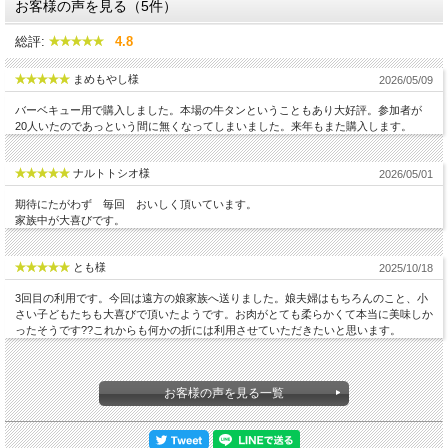
お客様の声を見る（5件）
総評:
4.8
まめもやし様
2026/05/09
バーベキュー用で購入しました。本場の牛タンということもあり大好評。参加者が
20人いたのであっという間に無くなってしまいました。来年もまた購入します。
ナルトトシオ様
2026/05/01
期待にたがわず 毎回 おいしく頂いています。
家族中が大喜びです。
とも様
2025/10/18
3回目の利用です。今回は遠方の娘家族へ送りました。娘夫婦はもちろんのこと、小
さい子どもたちも大喜びで頂いたようです。お肉がとても柔らかくて本当に美味しか
ったそうです??これからも何かの折には利用させていただきたいと思います。
お客様の声を見る一覧