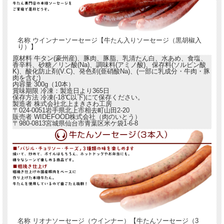
名称
ウインナーソーセージ【牛たん入りソーセージ（黒胡椒入
り）】
原材料
牛タン(豪州産)、豚肉、豚脂、乳清たん白、水あめ、食塩、
香辛料、砂糖／リン酸(Na)、調味料(アミノ酸)、保存料(ソルビン酸
K)、酸化防止剤(V.C)、発色剤(亜硝酸Na)、(一部に乳成分・牛肉・豚
肉を含む)
内容量
300g（10本）
賞味期限
冷凍：製造日より365日
保存方法
冷凍(-18℃以下)にて保存ください。
製造者
株式会社北上まきさわ工房
〒024-0051岩手県北上市相去町山田2-20
販売者
WIDEFOOD株式会社（肉のいとう）
〒980-0813宮城県仙台市青葉区米ケ袋1-6-8
名称
リオナソーセージ（ウインナー）【牛たんソーセージ（3