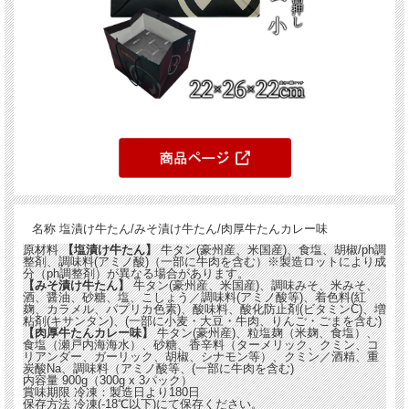
名称
塩漬け牛たん/みそ漬け牛たん/肉厚牛たんカレー味
原材料
【塩漬け牛たん】
牛タン(豪州産、米国産)、食塩、胡椒/ph調
整剤、調味料(アミノ酸)（一部に牛肉を含む）※製造ロットにより成
分（ph調整剤）が異なる場合があります。
【みそ漬け牛たん】
牛タン(豪州産、米国産)、調味みそ、米みそ、
酒、醤油、砂糖、塩、こしょう／調味料(アミノ酸等)、着色料(紅
麹、カラメル、パプリカ色素)、酸味料、酸化防止剤(ビタミンC)、増
粘剤(キサンタン)、(一部に小麦・大豆・牛肉、りんご・ごまを含む)
【肉厚牛たんカレー味】
牛タン(豪州産)、粒塩麹（米麹、食塩）、
食塩（瀬戸内海海水）、砂糖、香辛料（ターメリック、クミン、コ
リアンダー、ガーリック、胡椒、シナモン等）、クミン／酒精、重
炭酸Na、調味料（アミノ酸等、(一部に牛肉を含む)
内容量
900g（300g x 3パック）
賞味期限
冷凍：製造日より180日
保存方法
冷凍(-18℃以下)にて保存ください。