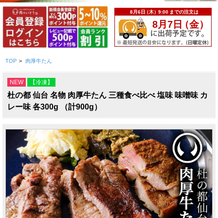
TOP
>
肉厚牛たん
NEW
【冷凍】
杜の都 仙台 名物 肉厚牛たん 三種食べ比べ 塩味 味噌味 カ
レー味 各300g （計900g）