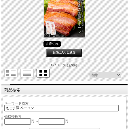
在庫切れ
1 / 1ページ
（全3件）
商品検索
キーワード検索
価格帯検索
円 ～
円