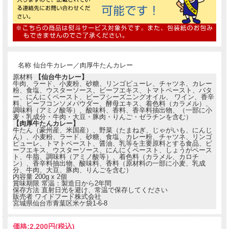
名称
仙台牛カレー／肉厚牛たんカレー
原材料
【仙台牛カレー】
牛肉、ラード、小麦粉、砂糖、リンゴピューレ、チャツネ、カレー
粉、食塩、ウスターソース、ビーフエキス、トマトペースト、バタ
ー、にんにくペースト、ビーフシーズニングオイル、 ワイン、香辛
料、ビーフコンソメパウダー、酵母エキス、着色料（カラメル）、
調味料（アミノ酸等）、酸味料、香料、香辛料抽出物、（一部に小
麦・乳成分・牛肉・大豆・豚肉・りんご・ゼラチンを含む）
【肉厚牛たんカレー】
牛たん（豪州産、米国産）、野菜（たまねぎ、じゃがいも、にんじ
ん）、小麦粉、ラード、砂糖、食塩、カレー粉、チャツネ、リンゴ
ピューレ、トマトペースト、醤油、乳等を主要原料とする食品、ビ
ーフエキス、ウスターソース、にんにくペースト、しょうがペース
ト、牛脂、調味料（アミノ酸等）、着色料（カラメル、カロチ
ン）、香辛料抽出物、酸味料、香料（原材料の一部に小麦、乳成
分、牛肉、大豆、豚肉、りんごを含む）
内容量
200g x 2個
賞味期限
常温：製造日から2年間
保存方法
直射日光を避け、常温で保存してください
販売者
ワイドフード株式会社
宮城県仙台市青葉区米ケ袋1-6-8
価格:
2,200円
(税込)