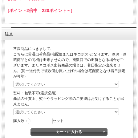
[ポイント2倍中 220ポイント～]
注文
常温商品につきまして:
こちらは常温出荷商品(宅配便またはネコポス)となります。冷凍・冷
蔵商品との同梱は出来ませんので、複数口での出荷となる場合がご
ざいます。またネコポス出荷商品の場合は、着日指定が出来ませ
ん。(同一送付先で複数個お買い上げの場合は宅配便となり着日指定
が可能)
熨斗・包装不可(選択必須):
商品の性質上、熨斗やラッピング等のご要望はお受けすることが出
来ません。
購入数：
セット