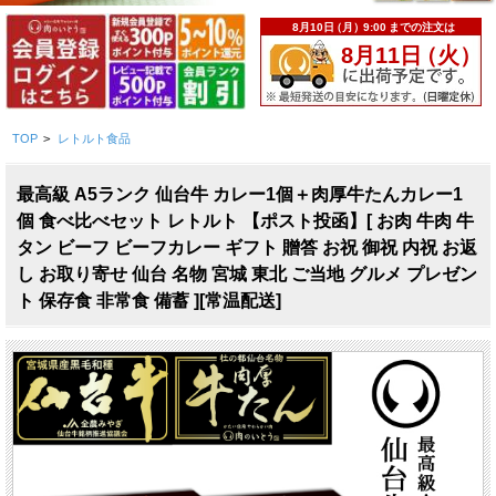
TOP
>
レトルト食品
最高級 A5ランク 仙台牛 カレー1個＋肉厚牛たんカレー1
個 食べ比べセット レトルト 【ポスト投函】[ お肉 牛肉 牛
タン ビーフ ビーフカレー ギフト 贈答 お祝 御祝 内祝 お返
し お取り寄せ 仙台 名物 宮城 東北 ご当地 グルメ プレゼン
ト 保存食 非常食 備蓄 ][常温配送]