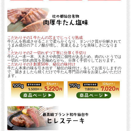
こだわりその1 牛たんの芯までじっくり熟成
牛たんを熟成させることで柔らかくなり、タンパク質が分解されて
うまみ成分のアミノ酸が増し、見違えるような美味しさになりま
す。
こだわりその2 一切れずつ丁寧に分厚く手切り
牛たん一本一本、大きさや肉質に個性があるため、肉のいとうでは
一切れ一切れ肉質を見極めながら、分厚く手切りしております。
こだわりその3 創業50年、秘伝の味付け
牛たん本来の味を引き出す「秘伝の味付け」をしてお送りしますの
で、届きましたら焼くだけで牛たん専門店の味をお楽しみいただけ
ます。