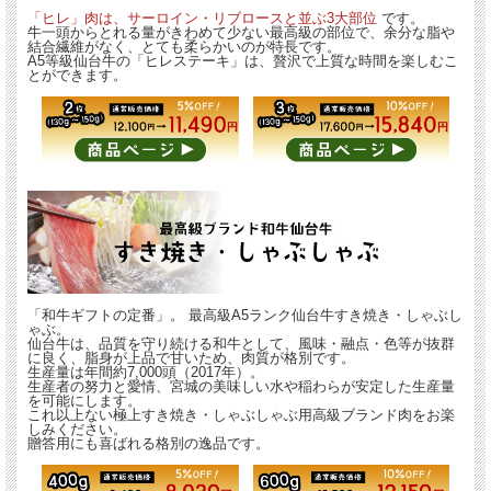
「ヒレ」肉は、サーロイン・リブロースと並ぶ3大部位
です。
牛一頭からとれる量がきわめて少ない最高級の部位で、余分な脂や
結合繊維がなく、とても柔らかいのが特長です。
A5等級仙台牛の「ヒレステーキ」は、贅沢で上質な時間を楽しむこ
とができます。
「和牛ギフトの定番」。 最高級A5ランク仙台牛すき焼き・しゃぶし
ゃぶ。
仙台牛は、品質を守り続ける和牛として、風味・融点・色等が抜群
に良く、脂身が上品で甘いため、肉質が格別です。
生産量は年間約7,000頭（2017年）。
生産者の努力と愛情、宮城の美味しい水や稲わらが安定した生産量
を可能にします。
これ以上ない極上すき焼き・しゃぶしゃぶ用高級ブランド肉をお楽
しみください。
贈答用にも喜ばれる格別の逸品です。