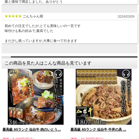
腹と後味で満足しました。ありがとう
ごんちゃん様
2024/03/09
初めての注文でしたが,とても美味しいの一言です
味付けも私の好みで,最高でした
まだ少し残っていますが,大事に食べて行きます
この商品を見た人はこんな商品も見ています
最高級 A5ランク 仙台牛 肉のいとう…
最高級 A5ランク 仙台牛 牛丼の具 …