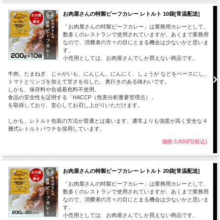
お肉屋さんの特製ビーフカレー レトルト 10袋[常温配送]
「お肉屋さんの特製ビーフカレー」は業務用カレーとして、
数多くのレストランで使用されていますが、あくまで業務用
なので、消費者の方々の目にとまる機会は少ないかと思いま
す。
小売用としては、お肉屋さんでしか買えない商品です。
牛肉、たまねぎ、じゃがいも、にんじん、にんにく、しょうが などをベースにし、
トマトとリンゴを加えて甘さを出した、奥行きのある味わいです。
しかも、保存料や合成着色料不使用。
食品の安全性を証明する「HACCP（危害分析重要管理点）」
を取得しており、安心してお召し上がりいただけます。
しかも、レトルト包装の方法が普通とは違います。通常よりも強度が高く安全な４
層式レトルトパウチを採用しています。
価格:3,800円(税込)
お肉屋さんの特製ビーフカレー レトルト 20袋[常温配送]
「お肉屋さんの特製ビーフカレー」は業務用カレーとして、
数多くのレストランで使用されていますが、あくまで業務用
なので、消費者の方々の目にとまる機会は少ないかと思いま
す。
小売用としては、お肉屋さんでしか買えない商品です。