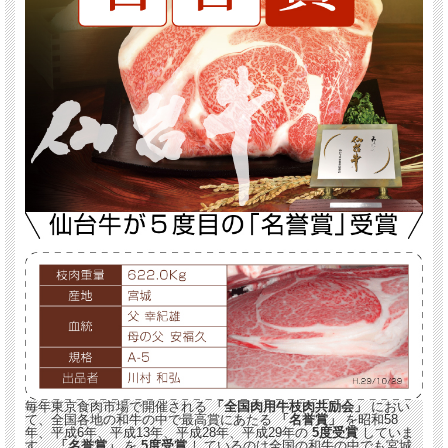
毎年東京食肉市場で開催される
「全国肉用牛枝肉共励会」
におい
て、全国各地の和牛の中で最高賞にあたる
「名誉賞」
を昭和58
年、平成6年、平成13年、平成28年、平成29年の
5度受賞
していま
す。
「名誉賞」
を
5度受賞
しているのは全国の和牛の中でも宮城