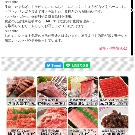
<br><br>
牛肉、たまねぎ、じゃがいも、にんじん、にんにく、しょうが などをベースにし、
トマトとリンゴを加えて甘さを出した、奥行きのある味わいです。
<br><br>しかも、保存料や合成着色料不使用。
食品の安全性を証明する「HACCP（危害分析重要管理点）」
を取得しており、安心してお召し上がりいただけます。
<br><br>
しかも、レトルト包装の方法が普通とは違います。通常よりも強度が高く安全な４
層式レトルトパウチを採用しています。
価格:7,000円(税込)