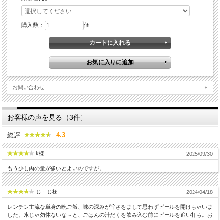
購入数：
個
お問い合わせ
お客様の声を見る（3件）
総評:
4.3
k様
2025/09/30
もう少し肉の量が多いとよいのですが。
じ～じ様
2024/04/18
レンチン主流な単身の晩ご飯、味の深みが旨さをまして思わずビールを開けちゃいま
した。水じゃ勿体ないな～と、ごはんの汁だくを飲み込む前にビールを追い打ち。お