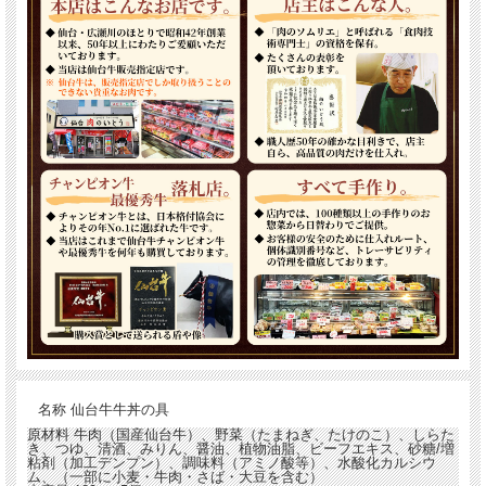
名称
仙台牛牛丼の具
原材料
牛肉（国産仙台牛）、野菜（たまねぎ、たけのこ）、しらた
き、つゆ、清酒、みりん、醤油、植物油脂、ビーフエキス、砂糖/増
粘剤（加工デンプン）、調味料（アミノ酸等）、水酸化カルシウ
ム、（一部に小麦・牛肉・さば・大豆を含む）