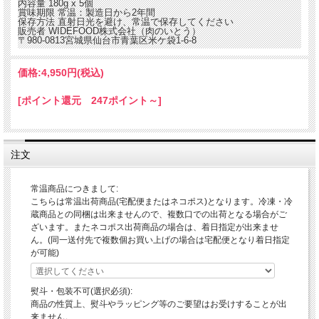
内容量
180g x 5個
賞味期限
常温：製造日から2年間
保存方法
直射日光を避け、常温で保存してください
販売者
WIDEFOOD株式会社（肉のいとう）
〒980-0813宮城県仙台市青葉区米ケ袋1-6-8
価格:
4,950円
(税込)
[ポイント還元 247ポイント～]
注文
常温商品につきまして:
こちらは常温出荷商品(宅配便またはネコポス)となります。冷凍・冷
蔵商品との同梱は出来ませんので、複数口での出荷となる場合がご
ざいます。またネコポス出荷商品の場合は、着日指定が出来ませ
ん。(同一送付先で複数個お買い上げの場合は宅配便となり着日指定
が可能)
熨斗・包装不可(選択必須):
商品の性質上、熨斗やラッピング等のご要望はお受けすることが出
来ません。