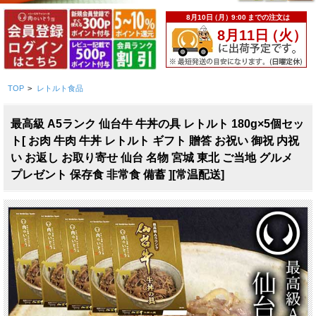
TOP
>
レトルト食品
最高級 A5ランク 仙台牛 牛丼の具 レトルト 180g×5個セッ
ト[ お肉 牛肉 牛丼 レトルト ギフト 贈答 お祝い 御祝 内祝
い お返し お取り寄せ 仙台 名物 宮城 東北 ご当地 グルメ
プレゼント 保存食 非常食 備蓄 ][常温配送]