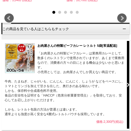
価格：5,040円(税込)
価格：16,700円(税込)
この商品を見ている人はこちらもチェック
お肉屋さんの特製ビーフカレー レトルト 5袋[常温配送]
「お肉屋さんの特製ビーフカレー」は業務用カレーとして、
数多くのレストランで使用されていますが、あくまで業務用
なので、消費者の方々の目にとまる機会は少ないかと思いま
す。
小売用としては、お肉屋さんでしか買えない商品です。
牛肉、たまねぎ、じゃがいも、にんじん、にんにく、しょうが などをベースにし、
トマトとリンゴを加えて甘さを出した、奥行きのある味わいです。
しかも、保存料や合成着色料不使用。
食品の安全性を証明する「HACCP（危害分析重要管理点）」を取得しており、安
心してお召し上がりいただけます。
しかも、レトルト包装の方法が普通とは違います。
通常よりも強度が高く安全な4層式レトルトパウチを採用しています。
価格:2,300円(税込)