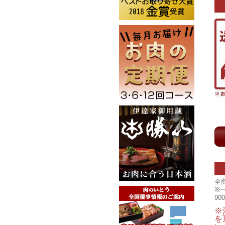
全
※
9
※
を