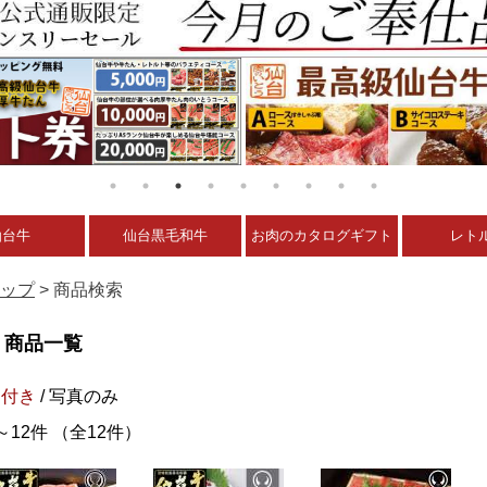
仙台牛
仙台黒毛和牛
お肉のカタログギフト
レト
ップ
> 商品検索
商品一覧
明付き
/ 写真のみ
～12件 （全12件）