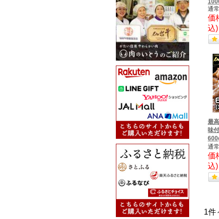
100
通常
価
込
最高
味付
60
通常
価
込
1件