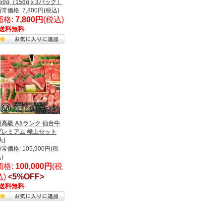
50g（150gｘ3パック）
常価格: 7,800円(税込)
価格:
7,800円
(税込)
送料無料
最高級 A5ランク 仙台牛
プレミアム 極上セット
大)
常価格: 105,900円(税
)
価格:
100,000円
(税
込)
<5%OFF>
送料無料