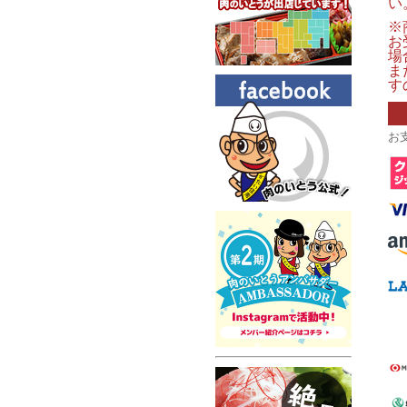
い
※
お
場
ま
す
お