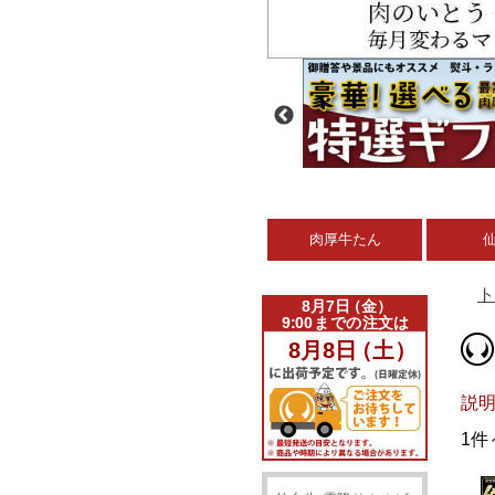
肉厚牛たん
ト
説
1件