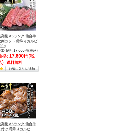
最高級 A5ランク 仙台牛
大判カット 霜降りカルビ
00g
常価格: 17,600円(税込)
価格:
17,600円
(税
込)
送料無料
最高級 A5ランク 仙台牛
味付け 霜降りカルビ