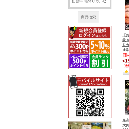
商品検索
【
級 
りカ
通常
価
<1
送
最高
大判