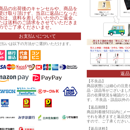
。
商品の出荷後のキャンセルや、商品を
受け取り頂けず、当店に返品になった
合は、送料を差し引いた分のご返金、
たは送料のご請求をさせていただきま
のでご了承くださいませ。
お支払いについて
支払いは以下の方法がご選択いただけます。
返品
【不良品】
商品状態には細心の注意
品・誤品等がございまし
店の在庫状況を確認のう
す。 不良品・誤品以外
【返品期限】
商品到着後5日以内にメ
それを過ぎますと返品交
すので、ご了承ください
【返品送料】