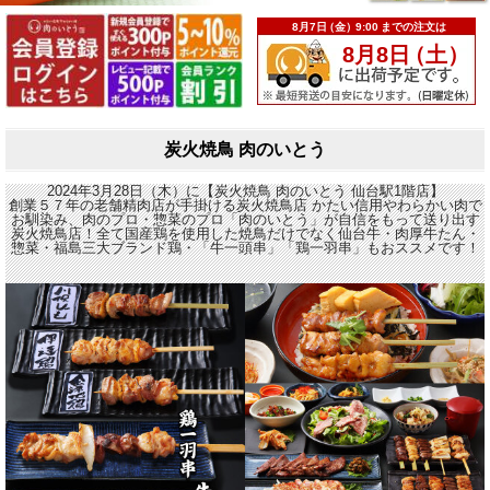
炭火焼鳥 肉のいとう
2024年3月28日（木）に【炭火焼鳥 肉のいとう 仙台駅1階店】
創業５７年の老舗精肉店が手掛ける炭火焼鳥店 かたい信用やわらかい肉で
お馴染み、肉のプロ・惣菜のプロ「肉のいとう」が自信をもって送り出す
炭火焼鳥店！全て国産鶏を使用した焼鳥だけでなく仙台牛・肉厚牛たん・
惣菜・福島三大ブランド鶏・「牛一頭串」「鶏一羽串」もおススメです！