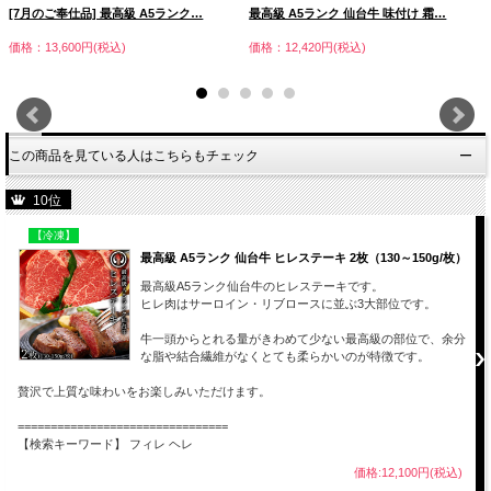
[7月のご奉仕品] 最高級 A5ランク…
最高級 A5ランク 仙台牛 味付け 霜…
価格：13,600円(税込)
価格：12,420円(税込)
この商品を見ている人はこちらもチェック
10位
【冷凍】
最高級 A5ランク 仙台牛 ヒレステーキ 2枚（130～150g/枚）
最高級A5ランク仙台牛のヒレステーキです。
ヒレ肉はサーロイン・リブロースに並ぶ3大部位です。
牛一頭からとれる量がきわめて少ない最高級の部位で、余分
な脂や結合繊維がなくとても柔らかいのが特徴です。
贅沢で上質な味わいをお楽しみいただけます。
================================
【検索キーワード】 フィレ ヘレ
価格:12,100円(税込)