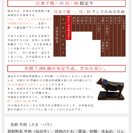
名称
牛肉（カタ・バラ）
原材料名
牛肉（仙台牛）、焼肉のたれ〔醤油、砂糖、水あめ、りん