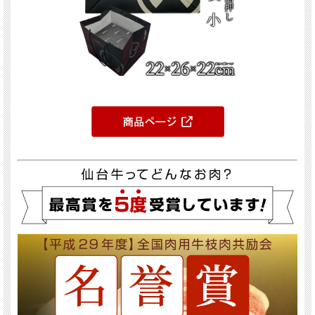
味付けいらず！焼くだけカンタン！ご飯がすすむ焼肉用お肉
最高級A5ランク仙台牛霜降り味付けカルビ
実店舗でのリピート率No.1商品！
数々の高級レストランで使用される仙台牛(5等級限定)のジューシーな最高級霜降
カルビに独自に開発した創業50年の秘伝のタレで味付けをしました。
機械を使わず手作業で丹念に味付けしております。
味が付いているので、フライパン等で軽く焼くだけで手軽に高級焼肉店のカルビを
お楽しみいただけます。 1人前ずつ真空パックになっていますので、食べたいとき
に食べたい分だけ解凍してお召し上がりください。
※冷蔵の場合は製造日から4週間以内が美味しく召し上がって頂ける目安期間で
す。
冷凍の場合は6ヵ月間保存が可能です。