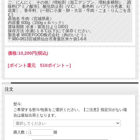
ご、にんにく、その他〕/増粘剤（加工デンプン、増粘多糖類）、調
味料(アミノ酸等)、酸化防止剤（V.C）、着色料（パプリカ色素、紅
花黄）、香辛料、(一部に小麦・卵・大豆・牛肉・ごま・りんごを含
む)
産地名
牛肉（宮城県産）
内容量
600g（150g x 4パック）
賞味期限
冷凍：製造日より180日
保存方法
冷凍(-１８℃以下)にて保存ください。
製造者
WIDEFOOD株式会社（肉のいとう）
〒980-0813宮城県仙台市青葉区米ケ袋1-6-8
価格:
10,200円
(税込)
[ポイント還元 510ポイント～]
注文
熨斗:
ご希望する熨斗/包装をご選択ください。【ご注意】指定日がない場
合は最短出荷となります。
購入数：
個