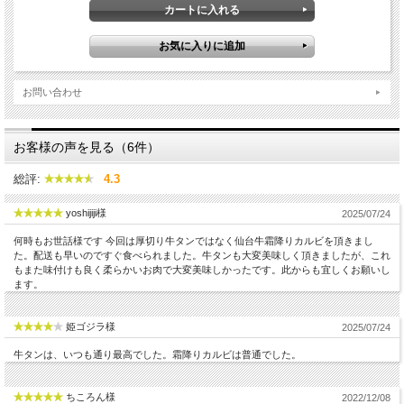
お問い合わせ
お客様の声を見る（6件）
総評:
4.3
yoshijiji様
2025/07/24
何時もお世話様です 今回は厚切り牛タンではなく仙台牛霜降りカルビを頂きまし
た。配送も早いのですぐ食べられました。牛タンも大変美味しく頂きましたが、これ
もまた味付けも良く柔らかいお肉で大変美味しかったです。此からも宜しくお願いし
ます。
姫ゴジラ様
2025/07/24
牛タンは、いつも通り最高でした。霜降りカルビは普通でした。
ちころん様
2022/12/08