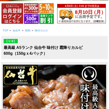
TOP
>
仙台牛
>
焼肉
>
味付カルビ
【冷凍】
最高級 A5ランク 仙台牛 味付け 霜降りカルビ
600g（150gｘ4パック）