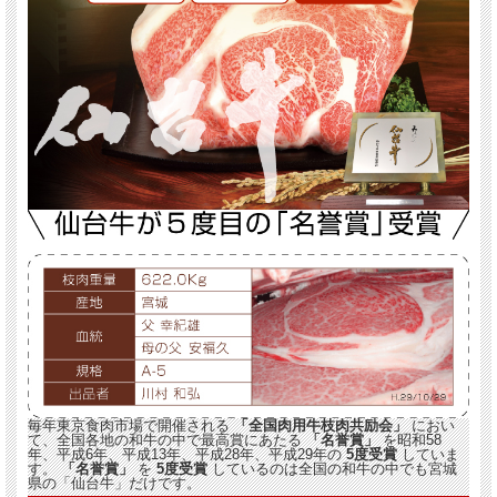
毎年東京食肉市場で開催される
「全国肉用牛枝肉共励会」
におい
て、全国各地の和牛の中で最高賞にあたる
「名誉賞」
を昭和58
年、平成6年、平成13年、平成28年、平成29年の
5度受賞
していま
す。
「名誉賞」
を
5度受賞
しているのは全国の和牛の中でも宮城
県の「仙台牛」だけです。