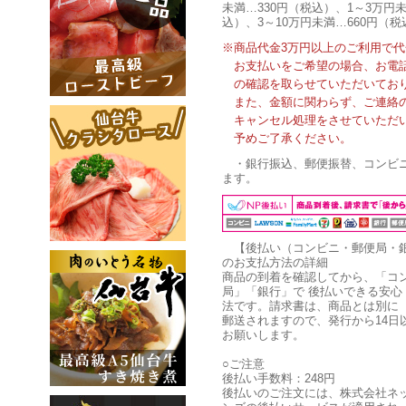
未満…330円（税込）、1～3万円未
込）、3～10万円未満…660円（税
※商品代金3万円以上のご利用で
お支払いをご希望の場合、お電
の確認を取らせていただいてお
また、金額に関わらず、ご連絡
キャンセル処理をさせていただ
予めご了承ください。
・銀行振込、郵便振替、コンビ
ます。
【後払い（コンビニ・郵便局・
のお支払方法の詳細
商品の到着を確認してから、「コ
局」「銀行」で 後払いできる安心
法です。請求書は、商品とは別に
郵送されますので、発行から14日
お願いします。
○ご注意
後払い手数料：248円
後払いのご注文には、株式会社ネ