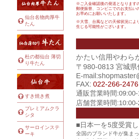
※ご入金確認後の発送となります
郵便振替、コンビニでのお支払い
お早めにお願いいたします。
仙台名物肉厚牛
※大雪、台風などの天候状況によ
たん
生じる可能性がございます。
かたい信用やわら
杜の都仙台 薄切
り牛たん
〒980-0813 宮
E-mail:shopmaste
FAX:
022-266-2476
通販営業時間:09:00
すき焼き煮
店舗営業時間:10:00
プレミアムクラ
シタ
■日本一を5度受賞
サーロインステ
全国のブランド牛が集ま
ーキ