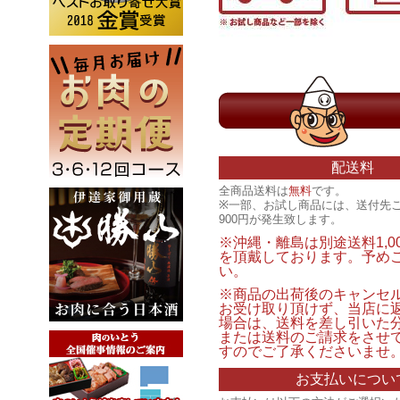
配送料
全商品送料は
無料
です。
※一部、お試し商品には、送付先
900円が発生致します。
※沖縄・離島は別途送料1,0
を頂戴しております。予め
い。
※商品の出荷後のキャンセ
お受け取り頂けず、当店に
場合は、送料を差し引いた
または送料のご請求をさせ
すのでご了承くださいませ
お支払いについ