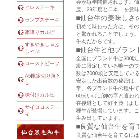
会が毎年開催されます。仙
ヒレステーキ
度、29年度と日本一を意
■仙台牛の美味しさ
ランプステーキ
初めて味わった方は、そ
霜降りカルビ
と驚かれることでしょう
牛肉だからです。
すきやきしゃぶ
■仙台牛と他ブラン
しゃぶ
全国にブランド牛は300
ローストビーフ
級に限定している唯一のブ
数は7000頭と安定して
A5限定切り落と
安定した出荷数の秘密は
し
常、各ブランド牛の種牛で
味付けカルビ
60％いけば御の字と言わ
在後継として好平茂（よ
サイコロステー
種牛が登場しています。こ
キ
生み出しています。
■良質な仙台牛を育
良質な仙台牛を育てるには