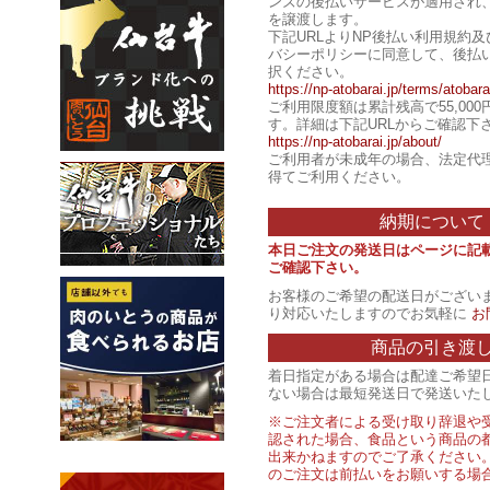
ンズの後払いサービスが適用され
を譲渡します。
下記URLよりNP後払い利用規約
バシーポリシーに同意して、後払
択ください。
https://np-atobarai.jp/terms/atobara
ご利用限度額は累計残高で55,00
す。詳細は下記URLからご確認下
https://np-atobarai.jp/about/
ご利用者が未成年の場合、法定代
得てご利用ください。
納期について
本日ご注文の発送日はページに記
ご確認下さい。
お客様のご希望の配送日がござい
り対応いたしますのでお気軽に
お
商品の引き渡
着日指定がある場合は配達ご希望
ない場合は最短発送日で発送いた
※ご注文者による受け取り辞退や
認された場合、食品という商品の
出来かねますのでご了承ください
のご注文は前払いをお願いする場