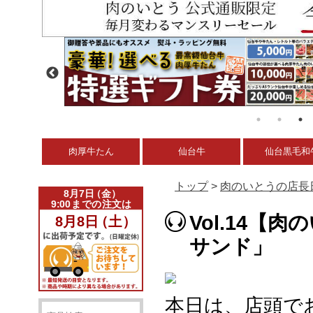
肉厚牛たん
仙台牛
仙台黒毛和
トップ
>
肉のいとうの店長
Vol.14
サンド」
本日は、店頭で