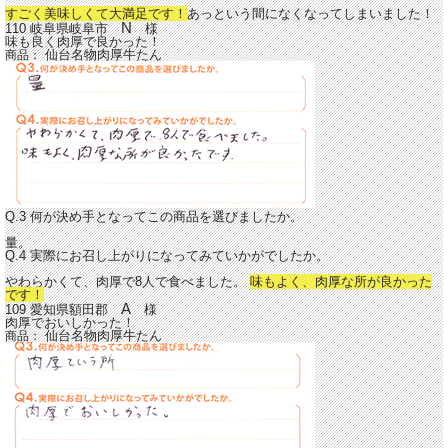
すごく美味しくて大満足です！
あっという間になくなってしまいました！
N
110 岐阜県岐阜市
様
味も良く肉厚で良かった！
仙台名物肉厚牛たん
商品：
Q.3 何が決め手となってこの商品を選びましたか。
量。
Q.4 実際にお召し上がりになってみていかがでしたか。
やわらかくて、肉厚で8人で食べました。
味もよく、肉厚な所が良かった
です！
A
109 愛知県額田郡
様
肉厚でおいしかった！
仙台名物肉厚牛たん
商品：