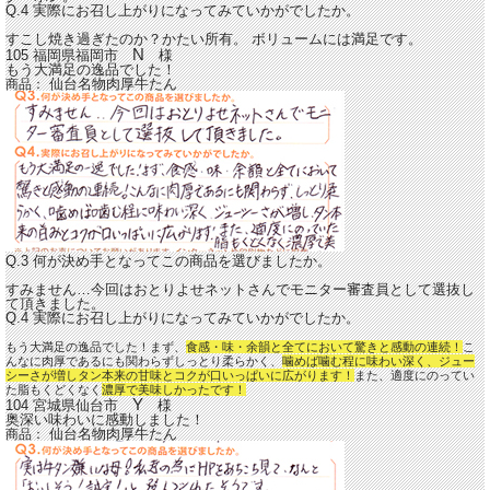
Q.4 実際にお召し上がりになってみていかがでしたか。
すこし焼き過ぎたのか？かたい所有。 ボリュームには満足です。
N
105 福岡県福岡市
様
もう大満足の逸品でした！
仙台名物肉厚牛たん
商品：
Q.3 何が決め手となってこの商品を選びましたか。
すみません…今回はおとりよせネットさんでモニター審査員として選抜し
て頂きました。
Q.4 実際にお召し上がりになってみていかがでしたか。
もう大満足の逸品でした！まず、
食感・味・余韻と全てにおいて驚きと感動の連続！
こ
んなに肉厚であるにも関わらずしっとり柔らかく、
噛めば噛む程に味わい深く、ジュー
シーさが増しタン本来の甘味とコクが口いっぱいに広がります！
また、適度にのってい
た脂もくどくなく
濃厚で美味しかったです！
Y
104 宮城県仙台市
様
奥深い味わいに感動しました！
仙台名物肉厚牛たん
商品：