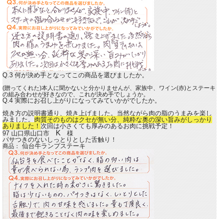
Q.3 何が決め手となってこの商品を選びましたか。
(贈ってくれた)本人に聞かないと分かりませんが、家族中、ワイン(赤)とステーキ
の組み合わせが好きなので、これが決め手でしょうか。
Q.4 実際にお召し上がりになってみていかがでしたか。
焼き方の説明書通り、焼き上げました。当然ながら肉の脂のうまみを楽し
みました。
肉質そのものはクセが無い分、純粋な奥の深い旨みがしっかり
ありました！
次回は小さくても厚みのあるお肉に挑戦予定！
K
97 山口県山口市
様
パサつきのないしっとりとした舌触り！
仙台牛ランプステーキ
商品：