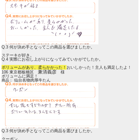
Q.3 何が決め手となってこの商品を選びましたか。
ステーキが好き。
Q.4 実際にお召し上がりになってみていかがでしたか。
ボリュームがあり、柔らかかった！
おいしかった！主人も満足したよ！
兼清義彦
106 東京都板橋区
様
ボリュームに満足！
仙台名物肉厚牛たん
商品：
Q.3 何が決め手となってこの商品を選びましたか。
クーポン。