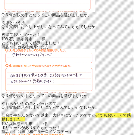
Q.3 何が決め手となってこの商品を選びましたか。
肉厚という所。
Q.4 実際にお召し上がりになってみていかがでしたか。
肉厚でおいしかった！
I
108 石川県加賀市
様
とてもおいしくて感動しました！
仙台名物肉厚牛たん
商品：
Q.3 何が決め手となってこの商品を選びましたか。
やわらかいとのことだったので。
Q.4 実際にお召し上がりになってみていかがでしたか。
仙台で牛たんを食べて以来、大好きになったのですが
とてもおいしくて感
動しました！
T
107 兵庫県相生市
様
ボリュームがあり柔らかかった！
仙台黒毛和牛サーロインステーキ
商品：