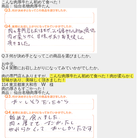
こんな肉厚牛たん初めて食べた！
仙台名物肉厚牛たん
商品：
Q.3 何が決め手となってこの商品を選びましたか。
お中元。
Q.4 実際にお召し上がりになってみていかがでしたか。
肉の専門店もありますが、
こんな肉厚牛たん初めて食べた！肉が柔らかく
甘味があり、美味しく頂きました！
W
114 東京都東大和市
様
肉の厚さもすごかった！
仙台名物肉厚牛たん
商品：