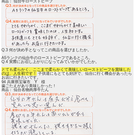
仙台牛ローストビーフ
商品：
Q.3 何が決め手となってこの商品を選びましたか。
A5ランクの仙台牛のローストビーフであるところ。
Q.4 実際にお召し上がりになってみていかがでしたか。
とても柔らかく、ここまで柔らかくて美味しいローストビーフを賞味した
のは、人生初です！
子供達にもとても好評で、仙台に行く機会があったら
お店に行きたいです。
Y
94 兵庫県宝塚市
様
歯ごたえがあり美味しかった！
仙台名物肉厚牛たん
商品：