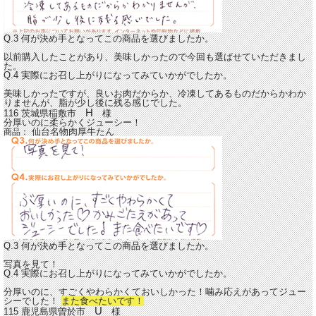
Q.3 何が決め手となってこの商品を選びましたか。
以前購入したことがあり、美味しかったので今回も選ばせていただきまし
た。
Q.4 実際にお召し上がりになってみていかがでしたか。
美味しかったですが、良いお肉だからか、冷凍してあるものだからかわか
りませんが、脂が少し後に残る感じでした。
H
116 茨城県稲敷市
様
分厚いのに柔らかくジューシー！
仙台名物肉厚牛たん
商品：
Q.3 何が決め手となってこの商品を選びましたか。
写真を見て！
Q.4 実際にお召し上がりになってみていかがでしたか。
分厚いのに、すごくやわらかくておいしかった！噛み応えがあってジュー
シーでした！
また食べたいです！
U
115 鹿児島県曽於市
様