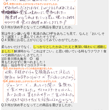
Q.3 何が決め手となってこの商品を選びましたか。
実は牛タン嫌いな母！私達の為にHPをあちこち見て、なんと「おいしそ
う！誠実！」と選んでくれたそうです。
Q.4 実際にお召し上がりになってみていかがでしたか。
柔らかいだけでなく、
しっかりとしたかみごたえと奥深い味わいに感動し
ました！
解凍時から「これはすごい」と思い焼いている時もワクワク！食
べて納得のおいしさでした！
O
103 香川県丸亀市
様
胃もたれせずに食べれました！
仙台牛サイコロステーキ
商品：
Q.3 何が決め手となってこの商品を選びましたか。