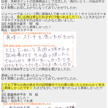
以前、木材ポイントの交換商品として注文した「肉のいとう」の仙台牛ロ
ーストビーフがすごくおいしかったから。
Q.4 実際にお召し上がりになってみていかがでしたか。
ジューシーであっという間に家族4人で食べきりました！サイコロステーキ
とはいえ、
良いお肉は胃もたれせずに!!食べれました！
(もっと大きな)ステ
ーキサイズを注文すれば良かったかなと思いました。
W
102 大阪府大阪市
様
説明書通り焼いたら美味しかった！
仙台牛ステーキ
商品：
Q.3 何が決め手となってこの商品を選びましたか。
美味いステーキを食べたかったから。
Q.4 実際にお召し上がりになってみていかがでしたか。
とても丁寧なお肉の焼き方の説明書付でその通り焼いたらやわらかく本当
に美味しかったです！
わさびを少しつけて食べたらより美味しかったで
す。
N
101 愛媛県伊予市
様
真心を感じました！
仙台牛しぐれ煮
商品：