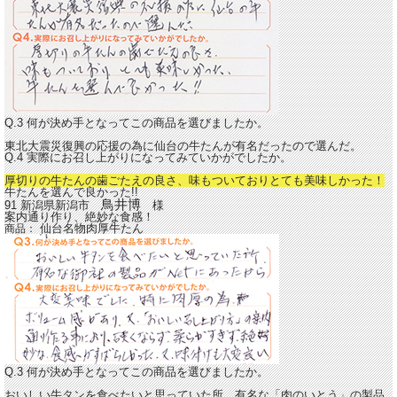
Q.3 何が決め手となってこの商品を選びましたか。
東北大震災復興の応援の為に仙台の牛たんが有名だったので選んだ。
Q.4 実際にお召し上がりになってみていかがでしたか。
厚切りの牛たんの歯ごたえの良さ、味もついておりとても美味しかった！
牛たんを選んで良かった!!
鳥井博
91 新潟県新潟市
様
案内通り作り、絶妙な食感！
仙台名物肉厚牛たん
商品：
Q.3 何が決め手となってこの商品を選びましたか。
おいしい牛タンを食べたいと思っていた所、有名な「肉のいとう」の製品