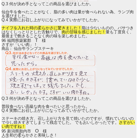
Q.3 何が決め手となってこの商品を選びましたか。
仙台牛を食べたことがなく、脂の多い肉は量が食べられない為、ランプ肉
を選びました。
Q.4 実際にお召し上がりになってみていかがでしたか。
ナイフを入れた時の柔らかさに驚きました！
脂は少ないものの、パサつき
はなくしっとりとした舌触りで、
肉の甘味を感じました！
量も丁度良く、
最後まで飽きることなく肉の味を楽しめました。
T
96 福岡県築紫郡
様
さすが「いい肉」！
仙台牛ランプステーキ
商品：
Q.3 何が決め手となってこの商品を選びましたか。
普段食べない高級な肉を食べたいと思ったから。
Q.4 実際にお召し上がりになってみていかがでしたか。
ステーキの焼き方、召し上がり方を見て焼いたのですが、慣れていないの
で少し焼きすぎてしまって残念でした。 でもおいしかったです。
さすがい
い肉ですね！
O
95 新潟県胎内市
様
人生初の柔らかさと美味しさ！