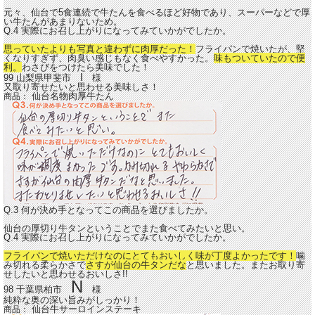
元々、仙台で5食連続で牛たんを食べるほど好物であり、スーパーなどで厚
い牛たんがあまりないため。
Q.4 実際にお召し上がりになってみていかがでしたか。
思っていたよりも写真と違わずに肉厚だった！
フライパンで焼いたが、堅
くなりすぎず、肉臭い感じもなく食べやすかった。
味もついていたので便
利。
わさびをつけたら美味でした！
I
99 山梨県甲斐市
様
又取り寄せたいと思わせる美味しさ！
仙台名物肉厚牛たん
商品：
Q.3 何が決め手となってこの商品を選びましたか。
仙台の厚切り牛タンということでまた食べてみたいと思い。
Q.4 実際にお召し上がりになってみていかがでしたか。
フライパンで焼いただけなのにとてもおいしく味が丁度よかったです！
噛
み切れる柔らかさで
さすが仙台の牛タンだな
と思いました。またお取り寄
せしたいと思わせるおいしさ!!
N
98 千葉県柏市
様
純粋な奥の深い旨みがしっかり！
仙台牛サーロインステーキ
商品：