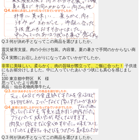
Q.3 何が決め手となってこの商品を選びましたか。
震災被害支援。肉の小分け包装。内容量。夏の暑さで手間のかからない商
品。
Q.4 実際にお召し上がりになってみていかがでしたか。
非常に美味しい。柔らかく、肉の旨味が際立って、ご飯に合った！
子供達
にもお裾分けしました。中に入っていたあいさつ状にも真心を感じまし
た。
K
100 東京都中野区
様
思っていたより肉厚！
仙台名物肉厚牛たん
商品：
Q.3 何が決め手となってこの商品を選びましたか。