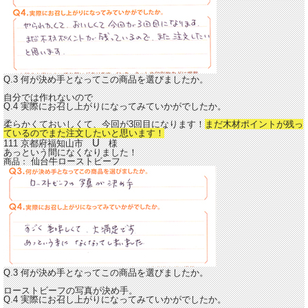
Q.3 何が決め手となってこの商品を選びましたか。
自分では作れないので
Q.4 実際にお召し上がりになってみていかがでしたか。
柔らかくておいしくて、今回が3回目になります！
まだ木材ポイントが残っ
ているのでまた注文したいと思います！
U
111 京都府福知山市
様
あっという間になくなりました！
仙台牛ローストビーフ
商品：
Q.3 何が決め手となってこの商品を選びましたか。
ローストビーフの写真が決め手。
Q.4 実際にお召し上がりになってみていかがでしたか。