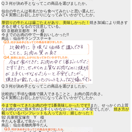
Q.3 何が決め手となってこの商品を選びましたか。
仙台の牛たんは有名だから食べてみたいと思い選んだ。
Q.4 実際にお召し上がりになってみていかがでしたか。
厚切りの牛たんは歯ごたえがあり、美味しかった！
焼き加減により焼きす
ぎると硬くなるので注意している。
H
93 京都府京都市
様
今までのお肉の中で一番おいしかった!!
仙台牛ランプステーキ
商品：
Q.3 何が決め手となってこの商品を選びましたか。
比較的に手頃な価格で購入できることと、お肉の質の良さ。
Q.4 実際にお召し上がりになってみていかがでしたか。
今まで食べてきたお肉の中で1番美味しかったです!!
また、せっかくの上質
なお肉なのに焼き方が上手くいかなかったら…と不安でしたが、
焼き方が
載っているパンフレットも入っており、嬉しかった！
Y
92 兵庫県宝塚市
様
牛たんを選んで良かった!!
仙台名物肉厚牛たん
商品：