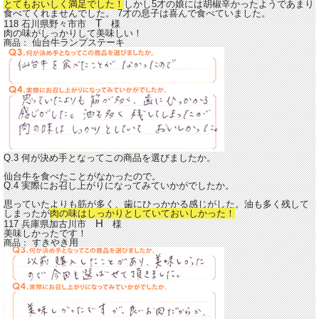
とてもおいしく満足でした！
しかし5才の娘には胡椒辛かったようであまり
食べてくれませんでした。 7才の息子は喜んで食べていました。
T
118 石川県野々市市
様
肉の味がしっかりして美味しい！
仙台牛ランプステーキ
商品：
Q.3 何が決め手となってこの商品を選びましたか。
仙台牛を食べたことがなかったので。
Q.4 実際にお召し上がりになってみていかがでしたか。
思っていたよりも筋が多く、歯にひっかかる感じがした。油も多く残して
しまったが
肉の味はしっかりとしていておいしかった！
H
117 兵庫県加古川市
様
美味しかったです！
すきやき用
商品：