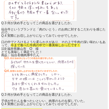
Q.3 何が決め手となってこの商品を選びましたか。
仙台牛というブランドと「肉のいとう」のお肉に対するこだわりを感じた
ので。
Q.4 実際にお召し上がりになってみていかがでしたか。
口の中でとろけるような柔らかさがあり、その上で牛肉の深い味わいもあ
って、
今まで食べた牛肉の中で一番美味しかったです！
O
119 福井県勝山市
様
とても美味しく満足でした！
仙台名物肉厚牛たん
商品：
Q.3 何が決め手となってこの商品を選びましたか。
子供が牛たんを食べたいといい、肉厚のものを探していた。
Q.4 実際にお召し上がりになってみていかがでしたか。