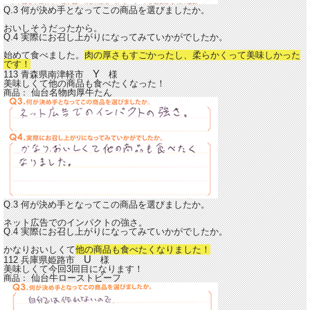
Q.3 何が決め手となってこの商品を選びましたか。
おいしそうだったから。
Q.4 実際にお召し上がりになってみていかがでしたか。
始めて食べました。
肉の厚さもすごかったし、柔らかくって美味しかった
です！
Y
113 青森県南津軽市
様
美味しくて他の商品も食べたくなった！
仙台名物肉厚牛たん
商品：
Q.3 何が決め手となってこの商品を選びましたか。
ネット広告でのインパクトの強さ。
Q.4 実際にお召し上がりになってみていかがでしたか。
かなりおいしくて
他の商品も食べたくなりました！
U
112 兵庫県姫路市
様
美味しくて今回3回目になります！
仙台牛ローストビーフ
商品：