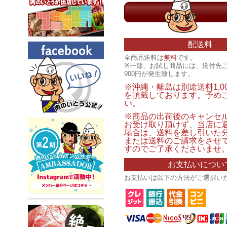
配送料
全商品送料は
無料
です。
※一部、お試し商品には、送付先
900円が発生致します。
※沖縄・離島は別途送料1,0
を頂戴しております。予め
い。
※商品の出荷後のキャンセ
お受け取り頂けず、当店に
場合は、送料を差し引いた
または送料のご請求をさせ
すのでご了承くださいませ
お支払いについ
お支払いは以下の方法がご選択い