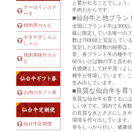
と驚かれることでしょう
サーロインステ
牛肉だからです。
ーキ
■仙台牛と他ブラン
焼肉用カルビ
全国にブランド牛は300
級に限定している唯一のブ
すきやきしゃぶ
数は7000頭と安定して
しゃぶ
安定した出荷数の秘密は
常、各ブランド牛の種牛で
焼肉用味付カル
60％いけば御の字と言わ
ビ
在後継として好平茂（よ
種牛が登場しています。こ
生み出しています。
■良質な仙台牛を育
お肉のギフト券
良質な仙台牛を育てるには
しい水です。国内でも有
の良質な水とささにしき
環境を作り出しています。
仙台牛定期便
等をしっかり行い、健康状