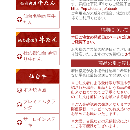
す。詳細は下記URLからご確認下
https://np-atobarai.jp/about/
ご利用者が未成年の場合、法定代
仙台名物肉厚牛
得てご利用ください。
たん
納期について
本日ご注文の発送日はページに記
ご確認下さい。
お客様のご希望の配送日がござい
杜の都仙台 薄切
り対応いたしますのでお気軽に
お
り牛たん
商品の引き渡
着日指定がある場合は配達ご希望
ない場合は最短発送日で発送いた
※ご注文者による受け取り辞退や
認された場合、食品という商品の
すき焼き煮
出来かねますのでご了承ください
のご注文は前払いをお願いする場
プレミアムクラ
※ご入金確認後の発送となります
シタ
郵便振替、コンビニでのお支払い
お早めにお願いいたします。
サーロインステ
※大雪、台風などの天候状況によ
ーキ
生じる可能性がございます。