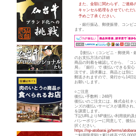
また、金額に関わらず、ご連絡
キャンセル処理をさせていただ
予めご了承ください。
・銀行振込、郵便振替、コンビ
ます。
【後払い（コンビニ・郵便局・
のお支払方法の詳細
商品の到着を確認してから、「コ
局」「銀行」で 後払いできる安心
法です。請求書は、商品とは別に
郵送されますので、発行から14日
お願いします。
○ご注意
後払い手数料：248円
後払いのご注文には、株式会社ネ
ンズの後払いサービスが適用され
を譲渡します。
下記URLよりNP後払い利用規約
バシーポリシーに同意して、後払
択ください。
https://np-atobarai.jp/terms/atobara
ご利用限度額は累計残高で55,00