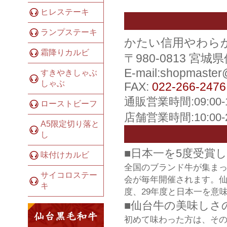
ヒレステーキ
ランプステーキ
かたい信用やわら
霜降りカルビ
〒980-0813 宮
E-mail:shopmaste
すきやきしゃぶ
しゃぶ
FAX:
022-266-2476
通販営業時間:09:00
ローストビーフ
店舗営業時間:10:00
A5限定切り落と
し
■日本一を5度受賞
味付けカルビ
全国のブランド牛が集ま
サイコロステー
会が毎年開催されます。仙
キ
度、29年度と日本一を意
■仙台牛の美味しさ
初めて味わった方は、そ