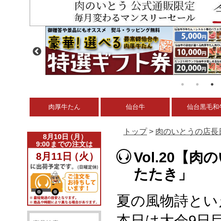
肉厚牛たん
仙台牛
仙台黒毛和
トップ
>
肉のいとうの店長
Vol.20
たたき」
夏の風物詩とい
本日は大会9日