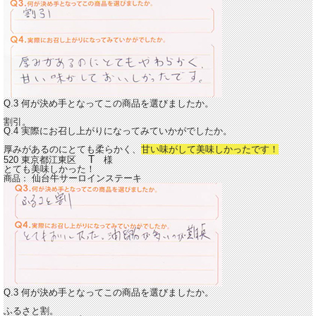
Q.3 何が決め手となってこの商品を選びましたか。
割引。
Q.4 実際にお召し上がりになってみていかがでしたか。
厚みがあるのにとても柔らかく、
甘い味がして美味しかったです！
T
520 東京都江東区
様
とても美味しかった！
仙台牛サーロインステーキ
商品：
Q.3 何が決め手となってこの商品を選びましたか。
ふるさと割。