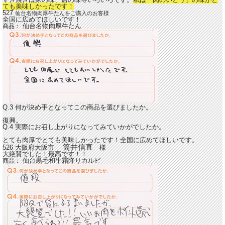
ても美味しかったです！
527
仙台名物肉厚牛たんをご購入のお客様
全国に広めてほしいです！
仙台名物肉厚牛たん
商品：
Q.3 何が決め手となってこの商品を選びましたか。
復興。
Q.4 実際にお召し上がりになってみていかがでしたか。
とても肉厚でとても美味しかったです！全国に広めてほしいです。
筒井信直
526 大阪府大阪市
様
大絶賛でした！最高です！！
仙台黒毛和牛霜降りカルビ
商品：