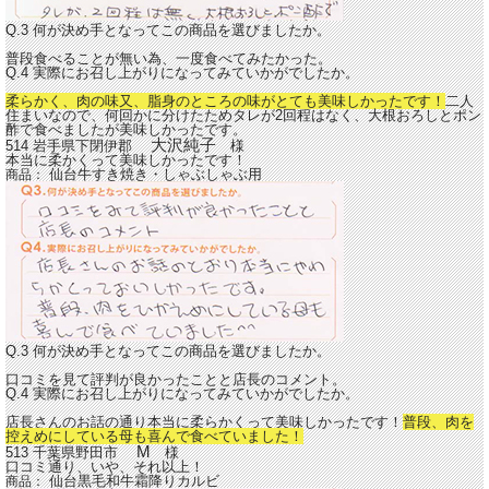
Q.3 何が決め手となってこの商品を選びましたか。
普段食べることが無い為、一度食べてみたかった。
Q.4 実際にお召し上がりになってみていかがでしたか。
柔らかく、肉の味又、脂身のところの味がとても美味しかったです！
二人
住まいなので、何回かに分けたためタレが2回程はなく、大根おろしとポン
酢で食べましたが美味しかったです。
大沢純子
514 岩手県下閉伊郡
様
本当に柔かくって美味しかったです！
仙台牛すき焼き・しゃぶしゃぶ用
商品：
Q.3 何が決め手となってこの商品を選びましたか。
口コミを見て評判が良かったことと店長のコメント。
Q.4 実際にお召し上がりになってみていかがでしたか。
店長さんのお話の通り本当に柔らかくって美味しかったです！
普段、肉を
控えめにしている母も喜んで食べていました！
M
513 千葉県野田市
様
口コミ通り、いや、それ以上！
仙台黒毛和牛霜降りカルビ
商品：