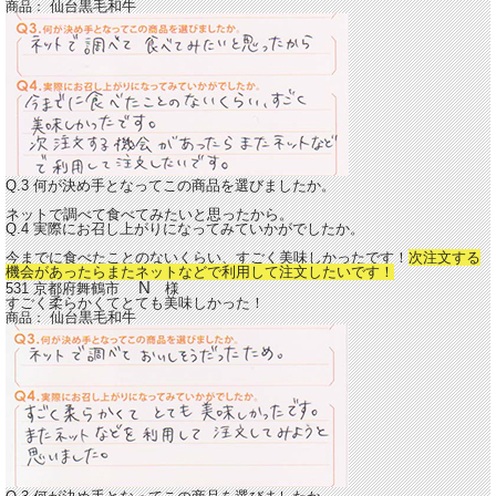
仙台黒毛和牛
商品：
Q.3 何が決め手となってこの商品を選びましたか。
ネットで調べて食べてみたいと思ったから。
Q.4 実際にお召し上がりになってみていかがでしたか。
今までに食べたことのないくらい、すごく美味しかったです！
次注文する
機会があったらまたネットなどで利用して注文したいです！
N
531 京都府舞鶴市
様
すごく柔らかくてとても美味しかった！
仙台黒毛和牛
商品：