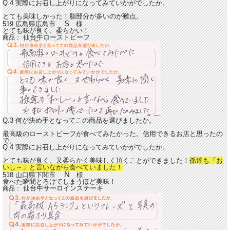
Q.4 実際にお召し上がりになってみていかがでしたか。
とても美味しかった！脂部分が多いのが難点。
S
519 広島県広島市
様
とても味が良く、柔らかい！
仙台牛ローストビーフ
商品：
Q.3 何が決め手となってこの商品を選びましたか。
最高級のローストビーフが食べてみたかった。信用できるお店と思ったの
で。
Q.4 実際にお召し上がりになってみていかがでしたか。
とても味が良く、又柔らかく美味しく頂くことができました！
孫達も「お
いし～」と言いながら食べていました！
N
518 山口県下関市
様
食べた瞬間とろけてしまうほど美味！
仙台牛サーロインステーキ
商品：