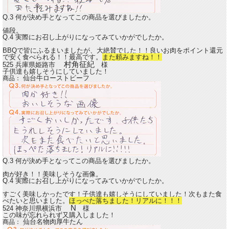
Q.3 何が決め手となってこの商品を選びましたか。
値段。
Q.4 実際にお召し上がりになってみていかがでしたか。
BBQで皆にふるまいましたが、大絶賛でした！！良いお肉をポイント還元
で安く食べられる！！最高です。
また頼みますね！！
村角征紀
525 兵庫県姫路市
様
子供達も嬉しそうにしていました！
仙台牛ローストビーフ
商品：
Q.3 何が決め手となってこの商品を選びましたか。
肉が好き！！美味しそうな画像。
Q.4 実際にお召し上がりになってみていかがでしたか。
すごく美味しかったです！子供達も嬉しそうにしていました！次もまた食
べたいと思いました。
ほっぺた落ちました！リアルに！！！
N
524 神奈川県横浜市
様
この味が忘れられず又購入しました！
仙台名物肉厚牛たん
商品：