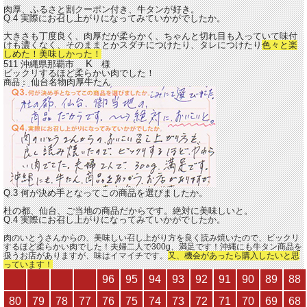
肉厚、ふるさと割クーポン付き、牛タンが好き。
Q.4 実際にお召し上がりになってみていかがでしたか。
大きさも丁度良く、肉厚だが柔らかく、ちゃんと切れ目も入っていて味付
けも濃くなく、そのままとかスダチにつけたり、タレにつけたり
色々と楽
しめた！美味しかった！
K
511 沖縄県那覇市
様
ビックリするほど柔らかい肉でした！
仙台名物肉厚牛たん
商品：
Q.3 何が決め手となってこの商品を選びましたか。
杜の都、仙台、ご当地の商品だからです。絶対に美味しいと。
Q.4 実際にお召し上がりになってみていかがでしたか。
肉のいとうさんからの、美味しい召し上がり方を良く読み焼いたので、ビックリ
するほど柔らかい肉でした！夫婦二人で300g、満足です！沖縄にも牛タン商品を
扱うお店がありますが、味はイマイチです。
又、機会があったら購入したいと思
っています！