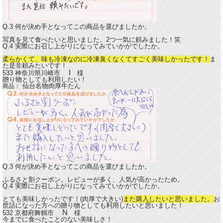
Q.3 何が決め手となってこの商品を選びましたか。
写真を見て食べたいと思いました。2つ一気に頼みました！笑
Q.4 実際にお召し上がりになってみていかがでしたか。
柔らかくて、味も冷凍なのに冷凍臭くなくてすごく美味しかったです！
ま
た是非頼みたいです！
I
533 神奈川県川崎市
様
贈り物としても利用したい！
仙台名物肉厚牛たん
商品：
Q.3 何が決め手となってこの商品を選びましたか。
ふるさと割クーポン。レビューが多く、人気が高かったため。
Q.4 実際にお召し上がりになってみていかがでしたか。
とても美味しかったです！(肉厚で大きい)
また購入したいと思いました。
お
世話になった方への贈り物としても利用したいと思いました！
N
532 京都府舞鶴市
様
今までに食べたことのない美味しさ！