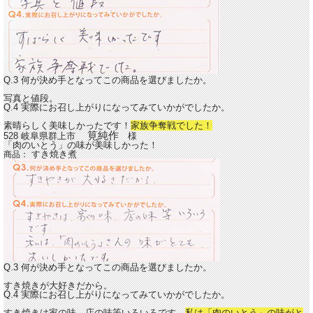
Q.3 何が決め手となってこの商品を選びましたか。
写真と値段。
Q.4 実際にお召し上がりになってみていかがでしたか。
素晴らしく美味しかったです！
家族争奪戦でした！
筧純作
528 岐阜県群上市
様
「肉のいとう」の味が美味しかった！
すき焼き煮
商品：
Q.3 何が決め手となってこの商品を選びましたか。
すき焼きが大好きだから。
Q.4 実際にお召し上がりになってみていかがでしたか。
すき焼きは家の味、店の味等いろいろです。
私は「肉のいとう」の味がと