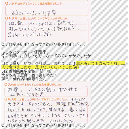
Q.3 何が決め手となってこの商品を選びましたか。
ふるさとクーポンの割引率。
Q.4 実際にお召し上がりになってみていかがでしたか。
口コミ通り、いや、それ以上！美味でした！
主人もとても喜んでくれ、二
人で食べましたが…足りないくらいでした(笑)
M
512 香川県仲多度郡
様
大きさも丁度良く色々楽しめた！
仙台名物肉厚牛たん
商品：
Q.3 何が決め手となってこの商品を選びましたか。