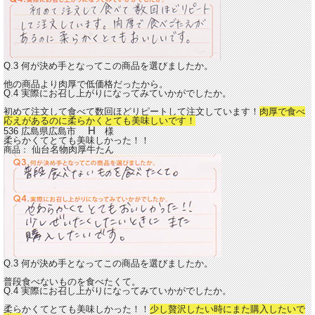
Q.3 何が決め手となってこの商品を選びましたか。
他の商品より肉厚で低価格だったから。
Q.4 実際にお召し上がりになってみていかがでしたか。
初めて注文して食べて数回ほどリピートして注文しています！
肉厚で食べ
応えがあるのに柔らかくとても美味しいです！
H
536 広島県広島市
様
柔らかくてとても美味しかった！！
仙台名物肉厚牛たん
商品：
Q.3 何が決め手となってこの商品を選びましたか。
普段食べないものを食べたくて。
Q.4 実際にお召し上がりになってみていかがでしたか。
柔らかくてとても美味しかった！！
少し贅沢したい時にまた購入したいで