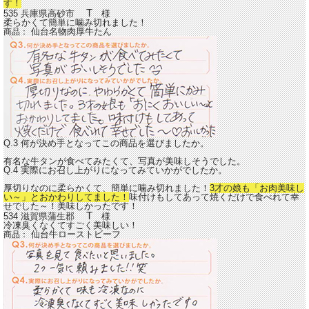
す！
T
535 兵庫県高砂市
様
柔らかくて簡単に噛み切れました！
仙台名物肉厚牛たん
商品：
Q.3 何が決め手となってこの商品を選びましたか。
有名な牛タンが食べてみたくて、写真が美味しそうでした。
Q.4 実際にお召し上がりになってみていかがでしたか。
厚切りなのに柔らかくて、簡単に噛み切れました！
3才の娘も「お肉美味し
い～」とおかわりしてました！
味付けもしてあって焼くだけで食べれて幸
せでした～！美味しかったです！
T
534 滋賀県蒲生郡
様
冷凍臭くなくてすごく美味しい！
仙台牛ローストビーフ
商品：