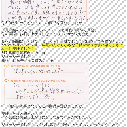
Q.3 何が決め手となってこの商品を選びましたか。
「最高級A5ランク」というフレーズと写真の霜降り具合。
Q.4 実際にお召し上がりになってみていかがでしたか。
食べた瞬間にとろけてしまうくらい美味でした！沢山食べても胃がもたれ
ないのも良かったです！
年配の方から小さな子供が食べやすい柔らかさで
本当に美味でした！
A
517 兵庫県明石市
様
ジューシーでした！
仙台牛サイコロステーキ
商品：
Q.3 何が決め手となってこの商品を選びましたか。
美味しそうと思ったので。
Q.4 実際にお召し上がりになってみていかがでしたか。
ジューシーでした！もう少し赤身の部分があってもよかったように思う。