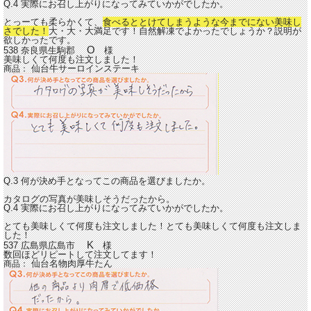
Q.4 実際にお召し上がりになってみていかがでしたか。
とっーても柔らかくて、
食べるととけてしまうような今までにない美味し
さでした！
大・大・大満足です！自然解凍でよかったでしょうか？説明が
欲しかったです。
O
538 奈良県生駒郡
様
美味しくて何度も注文しました！
仙台牛サーロインステーキ
商品：
Q.3 何が決め手となってこの商品を選びましたか。
カタログの写真が美味しそうだったから。
Q.4 実際にお召し上がりになってみていかがでしたか。
とても美味しくて何度も注文しました！とても美味しくて何度も注文しま
した！
K
537 広島県広島市
様
数回ほどリピートして注文してます！
仙台名物肉厚牛たん
商品：