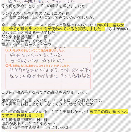
Q.3 何が決め手となってこの商品を選びましたか。
ランクAの仙台牛と肉のソムリエの存在。
Q.4 実際にお召し上がりになってみていかがでしたか。
今まで食べていたローストビーフと別格のものでした！
肉の味、柔らか
さ、全てが最高ランクの肉が使われていると実感しました！
「さすが肉の
ソムリエ」と言える一品でした。
K
522 東京都板橋区
様
仙台牛の旨味がよくわかる！
仙台牛ローストビーフ
商品：
Q.3 何が決め手となってこの商品を選びましたか。
娘が食べたいと言っていた。ローストビーフが好きなので。
Q.4 実際にお召し上がりになってみていかがでしたか。
仙台牛の旨味がよくわかる、とても美味しかった！
家でこの肉が食べられ
てすごく感動しました！
H
521 埼玉県三卿市
様
厚みがあるのにとても柔らかい！
仙台牛すき焼き・しゃぶしゃぶ用
商品：