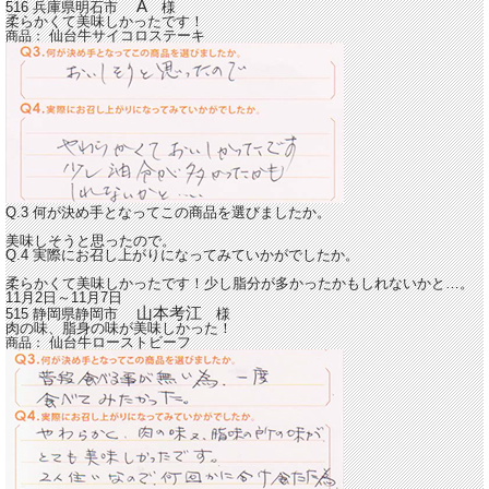
A
516 兵庫県明石市
様
柔らかくて美味しかったです！
仙台牛サイコロステーキ
商品：
Q.3 何が決め手となってこの商品を選びましたか。
美味しそうと思ったので。
Q.4 実際にお召し上がりになってみていかがでしたか。
柔らかくて美味しかったです！少し脂分が多かったかもしれないかと…。
11月2日～11月7日
山本考江
515 静岡県静岡市
様
肉の味、脂身の味が美味しかった！
仙台牛ローストビーフ
商品：