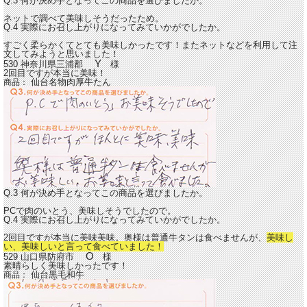
Q.3 何が決め手となってこの商品を選びましたか。
ネットで調べて美味しそうだったため。
Q.4 実際にお召し上がりになってみていかがでしたか。
すごく柔らかくてとても美味しかったです！またネットなどを利用して注
文してみようと思いました！
Y
530 神奈川県三浦郡
様
2回目ですが本当に美味！
仙台名物肉厚牛たん
商品：
Q.3 何が決め手となってこの商品を選びましたか。
PCで肉のいとう、美味しそうでしたので。
Q.4 実際にお召し上がりになってみていかがでしたか。
2回目ですが本当に美味美味。奥様は普通牛タンは食べませんが、
美味し
い、美味しいと言って食べていました！
O
529 山口県防府市
様
素晴らしく美味しかったです！
仙台黒毛和牛
商品：