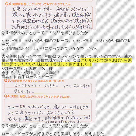
Q.3 何が決め手となってこの商品を選びましたか。
かたい信用、やわらかい肉のフレーズ。かたい信用、やわらかい肉のフレ
ーズ。
Q.4 実際にお召し上がりになってみていかがでしたか。
大変美味しかったです！初めはフライパンで焼いて頂いたのですが、油の
量と焼き加減で少し失敗気味でしたが、次は
グリルパンで焼きあげたら以
前地元でいただいた味になり美味しく頂きました！
S
539 千葉県いすみ市
様
今までにない美味しさ！大満足！
仙台牛ローストビーフ
商品：
Q.3 何が決め手となってこの商品を選びましたか。
ローストビーフが大好きでとても美味しそうに見えました。