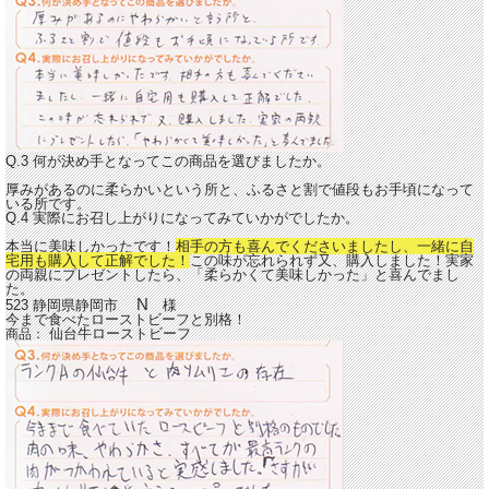
Q.3 何が決め手となってこの商品を選びましたか。
厚みがあるのに柔らかいという所と、ふるさと割で値段もお手頃になって
いる所です。
Q.4 実際にお召し上がりになってみていかがでしたか。
本当に美味しかったです！
相手の方も喜んでくださいましたし、一緒に自
宅用も購入して正解でした！
この味が忘れられず又、購入しました！実家
の両親にプレゼントしたら、「柔らかくて美味しかった」と喜んでまし
た。
N
523 静岡県静岡市
様
今まで食べたローストビーフと別格！
仙台牛ローストビーフ
商品：