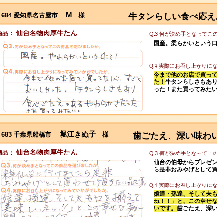
M
684 愛知県名古屋市
様
牛タンらしい食べ応え
仙台名物肉厚牛たん
商品：
Q.3 何が決め手となって
国産。柔らかいという
Q.4 実際にお召し上がり
今まで他のお店で買っ
た！
牛タンらしさもあ
った！また買ってみた
堀江きぬ子
683 千葉県船橋市
様
歯ごたえ、深い味わ
仙台名物肉厚牛たん
商品：
Q.3 何が決め手となって
仙台の伯母からプレゼ
ら是非おみやげとして
Q.4 実際にお召し上がり
娘達・孫達、そして夫
ね！！」と、この幸せ
いです。
歯ごたえ、深