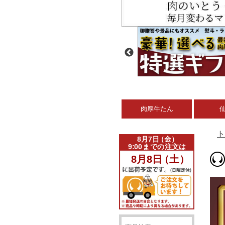
肉厚牛たん
ト