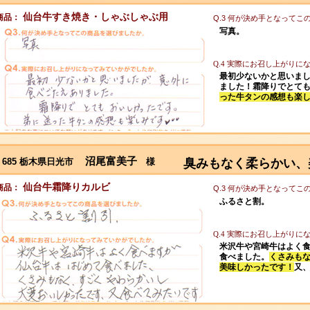
仙台牛すき焼き・しゃぶしゃぶ用
商品：
Q.3 何が決め手となって
写真。
Q.4 実際にお召し上がり
最初少ないかと思いま
ました！霜降りでとて
った牛タンの感想も楽
沼尾富美子
685 栃木県日光市
様
臭みもなく柔らかい、
仙台牛霜降りカルビ
商品：
Q.3 何が決め手となって
ふるさと割。
Q.4 実際にお召し上がり
米沢牛や宮崎牛はよく
食べました。
くさみも
美味しかったです！
又