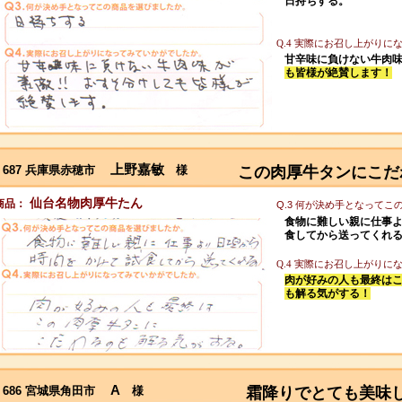
日持ちする。
Q.4 実際にお召し上がり
甘辛味に負けない牛肉
も皆様が絶賛します！
上野嘉敏
687 兵庫県赤穂市
様
この肉厚牛タンにこだ
仙台名物肉厚牛たん
商品：
Q.3 何が決め手となって
食物に難しい親に仕事
食してから送ってくれ
Q.4 実際にお召し上がり
肉が好みの人も最終は
も解る気がする！
A
686 宮城県角田市
様
霜降りでとても美味