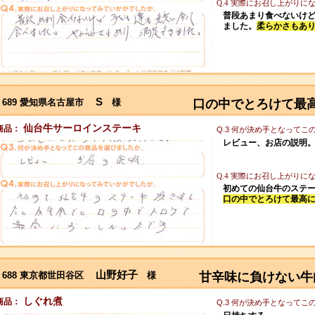
Q.4 実際にお召し上がり
普段あまり食べないけ
ました。
柔らかさもあ
S
689 愛知県名古屋市
様
口の中でとろけて最
仙台牛サーロインステーキ
商品：
Q.3 何が決め手となって
レビュー、お店の説明
Q.4 実際にお召し上がり
初めての仙台牛のステ
口の中でとろけて最高
山野好子
688 東京都世田谷区
様
甘辛味に負けない牛
しぐれ煮
商品：
Q.3 何が決め手となって