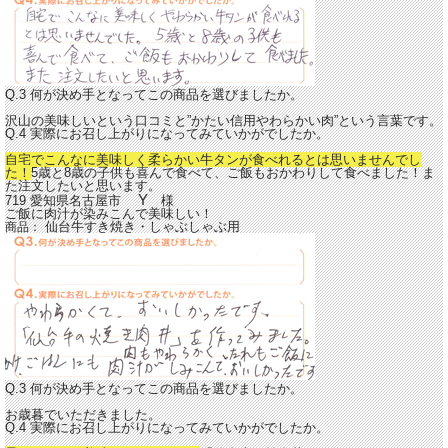
Q.3 何が決め手となってこの商品を選びましたか。
沢山の美味しいという口コミと”かたい信用やわらかい肉”という言葉です。
Q.4 実際にお召し上がりになってみていかがでしたか。
自宅でこんなに美味しく柔らかい牛タンが食べれるとは思いませんでし
た！
5歳と8歳の子供も喜んで食べて、ご飯もおかわりして食べました！ま
た注文したいと思います。
Y
719 愛知県名古屋市
様
ご飯に肉汁が染みこんで美味しい！
仙台牛すき焼き・しゃぶしゃぶ用
商品：
Q.3 何が決め手となってこの商品を選びましたか。
お歳暮でいただきました。
Q.4 実際にお召し上がりになってみていかがでしたか。