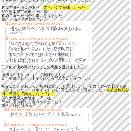
肉厚で食べ応えがあり、
柔らかくて美味しかった！
H
699 熊本県宇城市
様
初めて食べた日から虜になりました！
仙台名物肉厚牛たん
商品：
Q.3 何が決め手となってこの商品を選びましたか。
厚切りの牛タンにすごく興味がありました。
Q.4 実際にお召し上がりになってみていかがでしたか。
噛みごたえがあって、噛めば噛むほど美味しくて、初めて食べた日から虜
になりました！木材ポイントでも2回注文させて頂きました！
今後は特別な
日に奮発して購入したいです！
S
698 大阪府東大阪市
様
簡単に噛み切れて食べやすかった！
味付けカルビ
商品：