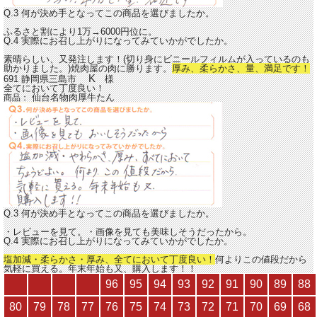
Q.3 何が決め手となってこの商品を選びましたか。
ふるさと割により1万→6000円位に。
Q.4 実際にお召し上がりになってみていかがでしたか。
素晴らしい、又発注します！(切り身にビニールフィルムが入っているのも
助かりました。)焼肉屋の肉に勝ります。
厚み、柔らかさ、量、満足です！
K
691 静岡県三島市
様
全てにおいて丁度良い！
仙台名物肉厚牛たん
商品：
Q.3 何が決め手となってこの商品を選びましたか。
・レビューを見て。・画像を見ても美味しそうだったから。
Q.4 実際にお召し上がりになってみていかがでしたか。
塩加減・柔らかさ・厚み、全てにおいて丁度良い！
何よりこの値段だから
気軽に買える。年末年始も又、購入します！！