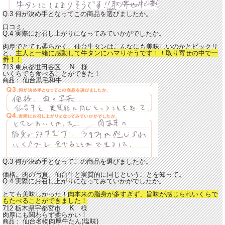
Q.3 何が決め手となってこの商品を選びましたか。
口コミ。
Q.4 実際にお召し上がりになってみていかがでしたか。
肉厚でとても柔らかく、仙台牛タンはこんなにも美味しいのかとビックリ
と、
主人と一緒に感動して牛タンにハマりそうです！！取り寄せの中で一
番！！
N
713 東京都世田谷区
様
いくらでも食べることができた！
仙台黒毛和牛
商品：
Q.3 何が決め手となってこの商品を選びましたか。
価格。肉の写真。仙台牛と実質的に同じということを知って。
Q.4 実際にお召し上がりになってみていかがでしたか。
とても美味しかった！
肉本来の脂身が多すぎず、旨味が感じられいくらで
もたべることができました！
K
712 栃木県宇都宮市
様
肉厚にも関わらず柔らかい！
仙台名物肉厚牛たん(塩味)
商品：