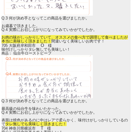
Q.3 何が決め手となってこの商品を選びましたか。
お歳暮で頂きました。
Q.4 実際にお召し上がりになってみていかがでしたか。
お肉の味がしっかりしていて、オススメの食べ方で調理して食べましたが
本当に美味しく頂きました！
間違いなく美味しいお肉です！
O
705 大阪府岸和田市
様
味付けしっかりタレ無しでも美味しい！
仙台牛ローストビーフ
商品：
Q.3 何が決め手となってこの商品を選びましたか。
最高級の仙台牛を味わいたかった。
Q.4 実際にお召し上がりになってみていかがでしたか。
表面は焼色があるのに中はレアで柔らかく、味付けがしっかりしているの
で
タレ無しでも美味しく頂きました！
T
704 神奈川県横浜市
様