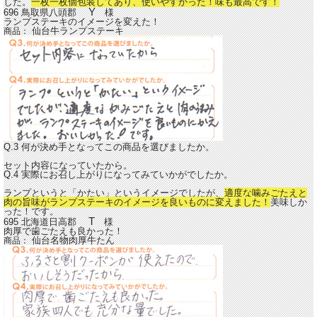
した。
一枚一枚個包装してあり、使いやすかった！味も最高です！
Y
696 鳥取県八頭郡
様
ランプステーキのイメージを変えた！
仙台牛ランプステーキ
商品：
Q.3 何が決め手となってこの商品を選びましたか。
セット内容になっていたから。
Q.4 実際にお召し上がりになってみていかがでしたか。
ランプというと「かたい」というイメージでしたが、
適度な噛みごたえと
肉の旨味がランプステーキのイメージを良いものに変えました！
美味しか
った！です。
T
695 北海道日高郡
様
肉厚で歯ごたえも良かった！
仙台名物肉厚牛たん
商品：