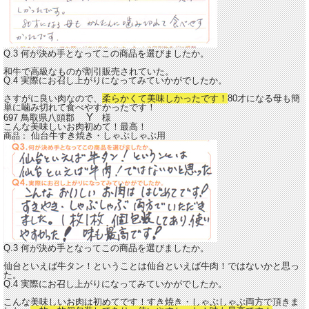
Q.3 何が決め手となってこの商品を選びましたか。
和牛で高級なものが割引販売されていた。
Q.4 実際にお召し上がりになってみていかがでしたか。
さすがに良い肉なので、
柔らかくて美味しかったです！
80才になる母も簡
単に噛み切れて食べやすかったです！
Y
697 鳥取県八頭郡
様
こんな美味しいお肉初めて！最高！
仙台牛すき焼き・しゃぶしゃぶ用
商品：
Q.3 何が決め手となってこの商品を選びましたか。
仙台といえば牛タン！ということは仙台といえば牛肉！ではないかと思っ
た。
Q.4 実際にお召し上がりになってみていかがでしたか。
こんな美味しいお肉は初めてです！すき焼き・しゃぶしゃぶ両方で頂きま