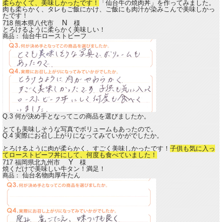
柔らかくて、美味しかったです！
「仙台牛の焼肉丼」を作ってみました。
肉も柔らかく、タレもご飯にかけ、ご飯にも肉汁が染みこんで美味しかっ
たです！
N
718 熊本県八代市
様
とろけるように柔らかく美味しい！
仙台牛ローストビーフ
商品：
Q.3 何が決め手となってこの商品を選びましたか。
とても美味しそうな写真でボリュームもあったので。
Q.4 実際にお召し上がりになってみていかがでしたか。
とろけるように肉が柔らかく、すごく美味しかったです！
子供も気に入っ
てローストビーフ丼にして、何度も食べていました！
Y
717 福岡県北九州市
様
焼くだけで美味しい牛タン！満足！
仙台名物肉厚牛たん
商品：