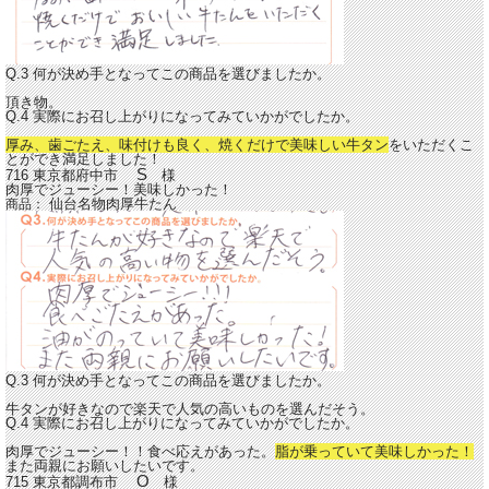
Q.3 何が決め手となってこの商品を選びましたか。
頂き物。
Q.4 実際にお召し上がりになってみていかがでしたか。
厚み、歯ごたえ、味付けも良く、焼くだけで美味しい牛タン
をいただくこ
とができ満足しました！
S
716 東京都府中市
様
肉厚でジューシー！美味しかった！
仙台名物肉厚牛たん
商品：
Q.3 何が決め手となってこの商品を選びましたか。
牛タンが好きなので楽天で人気の高いものを選んだそう。
Q.4 実際にお召し上がりになってみていかがでしたか。
肉厚でジューシー！！食べ応えがあった。
脂が乗っていて美味しかった！
また両親にお願いしたいです。
O
715 東京都調布市
様