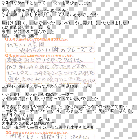
Q.3 何が決め手となってこの商品を選びましたか。
安心、信頼出来るお店だと感じたから。
Q.4 実際にお召し上がりになってみていかがでしたか。
味付けも良く、お店で食べた牛タンのように美味しくいただけました！
O
702 青森県弘前市
様
家中、笑顔の晩ごはんでした！
仙台黒毛和牛
商品：
Q.3 何が決め手となってこの商品を選びましたか。
かたい信用、やわらかい肉のフレーズで。
Q.4 実際にお召し上がりになってみていかがでしたか。
肉巻きおにぎりをやってみました！かさ増しのために作ったのですが、サ
ニーレタス、コチュジャンをつけてみました。家中、笑顔の晩ごはんでし
た！柔らかです！
S
701 兵庫県芦屋市
様
肉本来の味の良さに感動です！
仙台牛サーロイン、仙台黒毛和牛すき焼き用
商品：