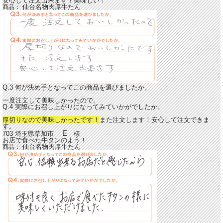
安心して注文出来ます！美味しい！
仙台名物肉厚牛たん
商品：
Q.3 何が決め手となってこの商品を選びましたか。
一度注文して美味しかったので。
Q.4 実際にお召し上がりになってみていかがでしたか。
厚切りなので美味しかったです！
また注文します！安心して注文できま
す。
E
703 埼玉県草加市
様
お店で食べた牛タンのよう！
仙台名物肉厚牛たん
商品：