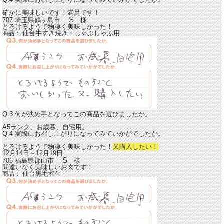
確かに美味しいです！満足です！
S
707 埼玉県鶴ヶ島市
様
とろけるようで物凄く美味しかった！
仙台牛すき焼き・しゃぶしゃぶ用
商品：
Q.3 何が決め手となってこの商品を選びましたか。
A5ランク、お歳暮、自宅用。
Q.4 実際にお召し上がりになってみていかがでしたか。
とろけるようで物凄く美味しかった！
又購入したい！
12月14日～12月19日
S
706 福島県郡山市
様
間違いなく美味しいお肉です！
仙台黒毛和牛
商品：