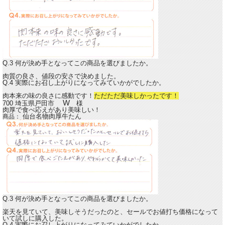
Q.3 何が決め手となってこの商品を選びましたか。
肉質の良さ、値段の安さで決めました。
Q.4 実際にお召し上がりになってみていかがでしたか。
肉本来の味の良さに感動です！
ただただ美味しかったです！
W
700 埼玉県戸田市
様
肉厚で食べ応えがあり美味しい！
仙台名物肉厚牛たん
商品：
Q.3 何が決め手となってこの商品を選びましたか。
楽天を見ていて、美味しそうだったのと、セールでお値打ち価格になって
いて試しに購入した。
Q.4 実際にお召し上がりになってみていかがでしたか。