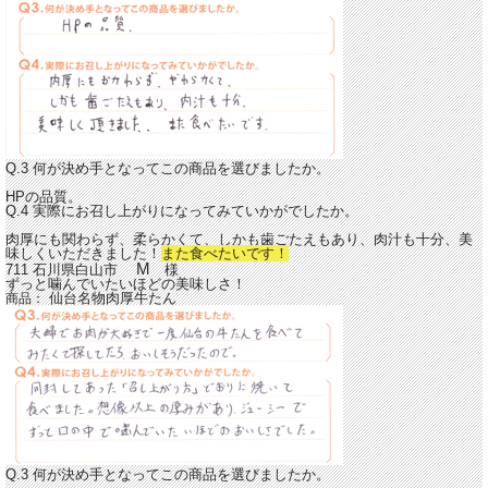
Q.3 何が決め手となってこの商品を選びましたか。
HPの品質。
Q.4 実際にお召し上がりになってみていかがでしたか。
肉厚にも関わらず、柔らかくて、しかも歯ごたえもあり、肉汁も十分、美
味しくいただきました！
また食べたいです！
M
711 石川県白山市
様
ずっと噛んでいたいほどの美味しさ！
仙台名物肉厚牛たん
商品：
Q.3 何が決め手となってこの商品を選びましたか。