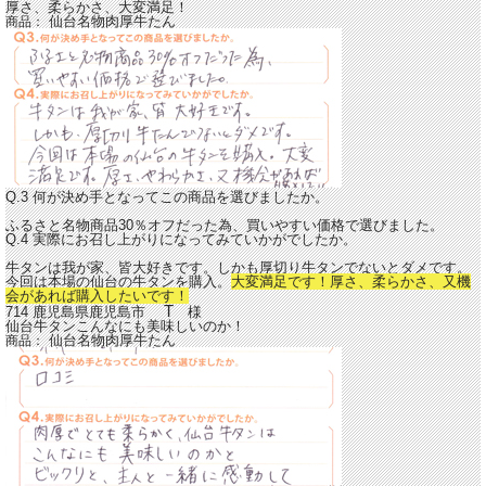
厚さ、柔らかさ、大変満足！
仙台名物肉厚牛たん
商品：
Q.3 何が決め手となってこの商品を選びましたか。
ふるさと名物商品30％オフだった為、買いやすい価格で選びました。
Q.4 実際にお召し上がりになってみていかがでしたか。
牛タンは我が家、皆大好きです。しかも厚切り牛タンでないとダメです。
今回は本場の仙台の牛タンを購入。
大変満足です！厚さ、柔らかさ、又機
会があれば購入したいです！
T
714 鹿児島県鹿児島市
様
仙台牛タンこんなにも美味しいのか！
仙台名物肉厚牛たん
商品：