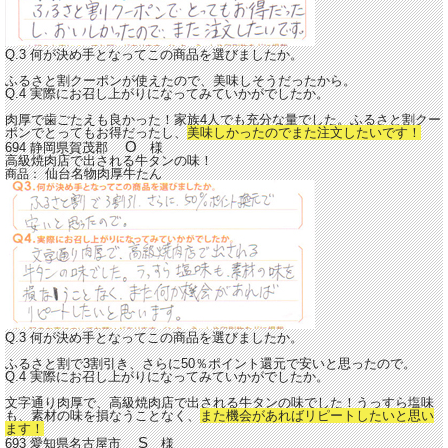
Q.3 何が決め手となってこの商品を選びましたか。
ふるさと割クーポンが使えたので、美味しそうだったから。
Q.4 実際にお召し上がりになってみていかがでしたか。
肉厚で歯ごたえも良かった！家族4人でも充分な量でした。ふるさと割クー
ポンでとってもお得だったし、
美味しかったのでまた注文したいです！
O
694 静岡県賀茂郡
様
高級焼肉店で出される牛タンの味！
仙台名物肉厚牛たん
商品：
Q.3 何が決め手となってこの商品を選びましたか。
ふるさと割で3割引き、さらに50％ポイント還元で安いと思ったので。
Q.4 実際にお召し上がりになってみていかがでしたか。
文字通り肉厚で、高級焼肉店で出される牛タンの味でした！うっすら塩味
も、素材の味を損なうことなく、
また機会があればリピートしたいと思い
ます！
S
693 愛知県名古屋市
様