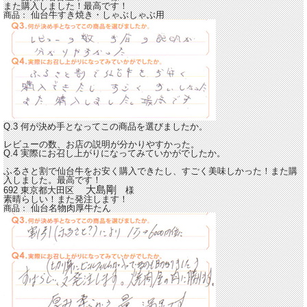
また購入しました！最高です！
仙台牛すき焼き・しゃぶしゃぶ用
商品：
Q.3 何が決め手となってこの商品を選びましたか。
レビューの数、お店の説明が分かりやすかった。
Q.4 実際にお召し上がりになってみていかがでしたか。
ふるさと割で仙台牛をお安く購入できたし、すごく美味しかった！また購
入しました。最高です！
大島剛
692 東京都大田区
様
素晴らしい！また発注します！
仙台名物肉厚牛たん
商品：