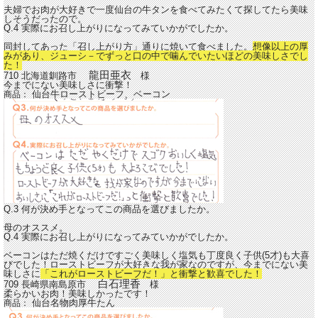
夫婦でお肉が大好きで一度仙台の牛タンを食べてみたくて探してたら美味
しそうだったので。
Q.4 実際にお召し上がりになってみていかがでしたか。
同封してあった「召し上がり方」通りに焼いて食べました。
想像以上の厚
みがあり、ジューシ－でずっと口の中で噛んでいたいほどの美味しさでし
た！
龍田亜衣
710 北海道釧路市
様
今までにない美味しさに衝撃！
仙台牛ローストビーフ、ベーコン
商品：
Q.3 何が決め手となってこの商品を選びましたか。
母のオススメ。
Q.4 実際にお召し上がりになってみていかがでしたか。
ベーコンはただ焼くだけですごく美味しく塩気も丁度良く子供(5才)も大喜
びでした！ローストビーフが大好きな我が家なのですが、今までにない美
味しさに
「これがローストビーフだ！」と衝撃と歓喜でした！
白石理香
709 長崎県南島原市
様
柔らかいお肉！美味しかったです！
仙台名物肉厚牛たん
商品：