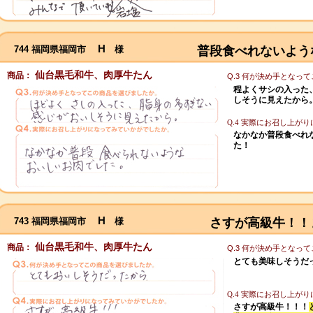
H
744 福岡県福岡市
様
普段食べれないよう
仙台黒毛和牛、肉厚牛たん
商品：
Q.3 何が決め手となっ
程よくサシの入った
しそうに見えたから
Q.4 実際にお召し上が
なかなか普段食べれ
た！
H
743 福岡県福岡市
様
さすが高級牛！！
仙台黒毛和牛、肉厚牛たん
商品：
Q.3 何が決め手となっ
とても美味しそうだ
Q.4 実際にお召し上が
さすが高級牛！！！