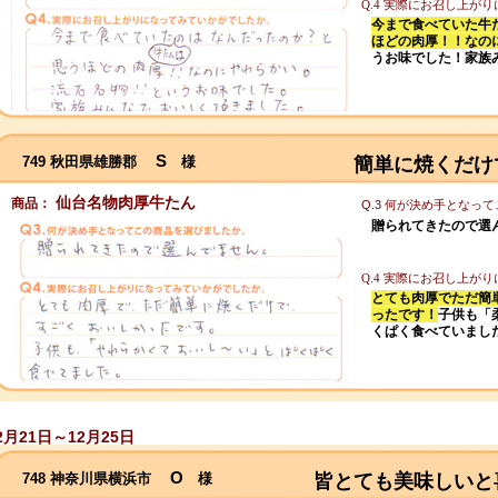
Q.4 実際にお召し上が
今まで食べていた牛
ほどの肉厚！！なの
うお味でした！家族
S
749 秋田県雄勝郡
様
簡単に焼くだけ
仙台名物肉厚牛たん
商品：
Q.3 何が決め手となっ
贈られてきたので選
Q.4 実際にお召し上が
とても肉厚でただ簡
ったです！
子供も「
くぱく食べていまし
2月21日～12月25日
O
748 神奈川県横浜市
様
皆とても美味しいと