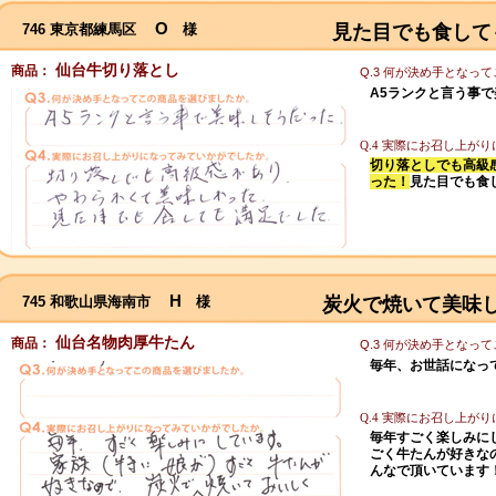
O
746 東京都練馬区
様
見た目でも食して
仙台牛切り落とし
商品：
Q.3 何が決め手となっ
A5ランクと言う事
Q.4 実際にお召し上が
切り落としでも高級
った！
見た目でも食
H
745 和歌山県海南市
様
炭火で焼いて美味
仙台名物肉厚牛たん
商品：
Q.3 何が決め手となっ
毎年、お世話になっ
Q.4 実際にお召し上が
毎年すごく楽しみにし
ごく牛たんが好きな
んなで頂いています