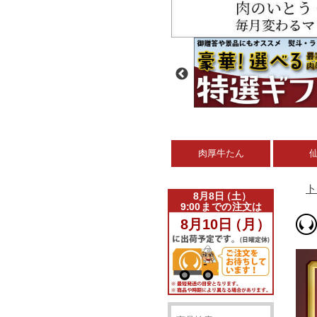
肉厚牛たん
ト