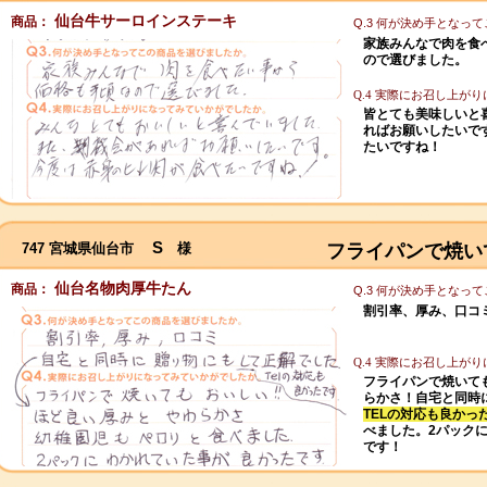
仙台牛サーロインステーキ
商品：
Q.3 何が決め手となっ
家族みんなで肉を食
ので選びました。
Q.4 実際にお召し上が
皆とても美味しいと
ればお願いしたいで
たいですね！
S
747 宮城県仙台市
様
フライパンで焼い
仙台名物肉厚牛たん
商品：
Q.3 何が決め手となっ
割引率、厚み、口コ
Q.4 実際にお召し上が
フライパンで焼いて
らかさ！自宅と同時
TELの対応も良かっ
べました。2パック
です！