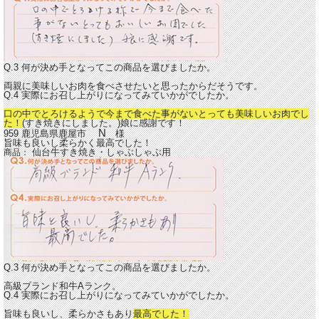
Q.3 何が決め手となってこの商品を選びましたか。
両親に美味しいお肉を食べさせたいと思ったからだそうです。
Q.4 実際にお召し上がりになってみていかがでしたか。
口の中でとろけるようで今まで食べた事がないとっても美味しいお肉でし
た！
(すき焼きにしました。)娘に感謝です！
N
959 鹿児島県鹿屋市
様
旨味も良いし柔らかく最高でした！
仙台牛すき焼き・しゃぶしゃぶ用
商品：
Q.3 何が決め手となってこの商品を選びましたか。
高級ブランド和牛Aランク。
Q.4 実際にお召し上がりになってみていかがでしたか。
旨味も良いし、柔らかさもあり
最高でした！