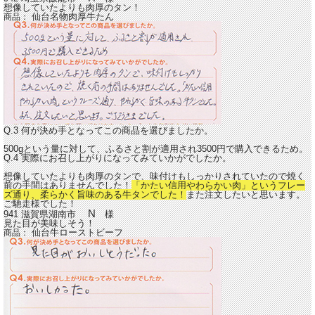
想像していたよりも肉厚のタン！
仙台名物肉厚牛たん
商品：
Q.3 何が決め手となってこの商品を選びましたか。
500gという量に対して、ふるさと割が適用され3500円で購入できるため。
Q.4 実際にお召し上がりになってみていかがでしたか。
想像していたよりも肉厚のタンで、味付けもしっかりされていたので焼く
前の手間はありませんでした！
「かたい信用やわらかい肉」というフレー
ズ通り、柔らかく旨味のある牛タンでした！
また注文したいと思います。
ご馳走様でした！
N
941 滋賀県湖南市
様
見た目が美味しそう！
仙台牛ローストビーフ
商品：