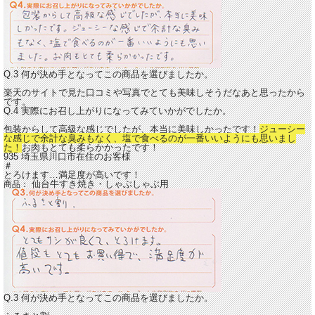
Q.3 何が決め手となってこの商品を選びましたか。
楽天のサイトで見た口コミや写真でとても美味しそうだなあと思ったから
です。
Q.4 実際にお召し上がりになってみていかがでしたか。
包装からして高級な感じでしたが、本当に美味しかったです！
ジューシー
な感じで余計な臭みもなく、塩で食べるのが一番いいようにも思いまし
た！
お肉もとても柔らかかったです！
935 埼玉県川口市在住のお客様
＃
とろけます…満足度が高いです！
仙台牛すき焼き・しゃぶしゃぶ用
商品：
Q.3 何が決め手となってこの商品を選びましたか。