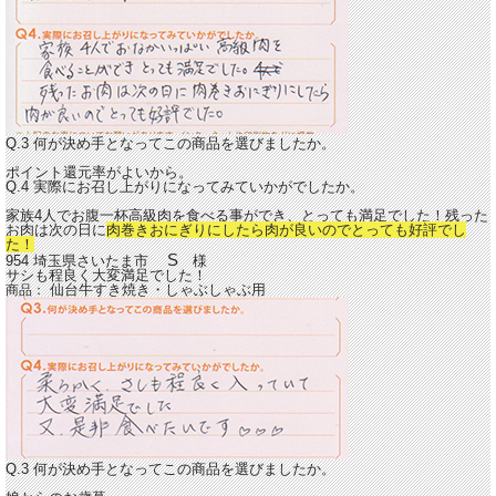
Q.3 何が決め手となってこの商品を選びましたか。
ポイント還元率がよいから。
Q.4 実際にお召し上がりになってみていかがでしたか。
家族4人でお腹一杯高級肉を食べる事ができ、とっても満足でした！残った
お肉は次の日に
肉巻きおにぎりにしたら肉が良いのでとっても好評でし
た！
S
954 埼玉県さいたま市
様
サシも程良く大変満足でした！
仙台牛すき焼き・しゃぶしゃぶ用
商品：
Q.3 何が決め手となってこの商品を選びましたか。