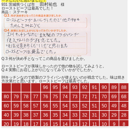
ートしたいと思いました！
田村祐也
931 茨城県つくば市
様
ローストビーフは最高でした！
ステーキ
商品：
Q.3 何が決め手となってこの商品を選びましたか。
ローストビーフが美味しかったので他の物を試してみようと。
Q.4 実際にお召し上がりになってみていかがでしたか。
IHキッチンなので鉄製のフライパンが使えないのが残念でした。味は焼き
方次第だと思います。ローストビーフは最高でした。