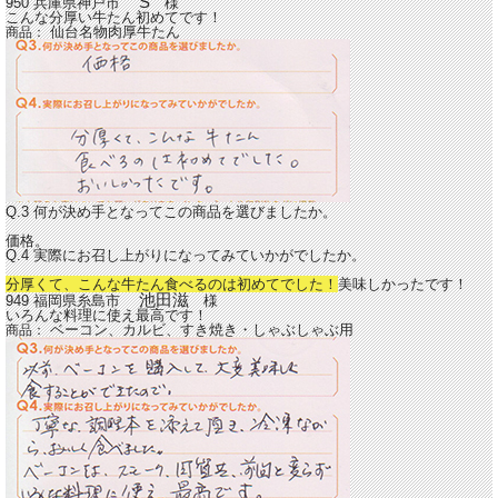
S
950 兵庫県神戸市
様
こんな分厚い牛たん初めてです！
仙台名物肉厚牛たん
商品：
Q.3 何が決め手となってこの商品を選びましたか。
価格。
Q.4 実際にお召し上がりになってみていかがでしたか。
分厚くて、こんな牛たん食べるのは初めてでした！
美味しかったです！
池田滋
949 福岡県糸島市
様
いろんな料理に使え最高です！
ベーコン、カルビ、すき焼き・しゃぶしゃぶ用
商品：