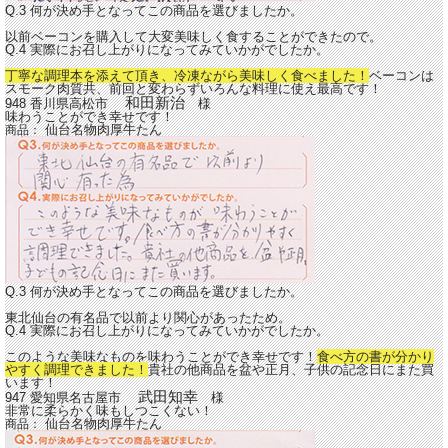
Q.3 何が決め手となってこの商品を選びましたか。
以前ベーコンを購入して大変美味しく食することができたので。
Q.4 実際にお召し上がりになってみていかがでしたか。
丁寧な調理本を添えて頂き、冷凍ながら美味しく食べました！
ベーコンは
スモーク肉質共、前回と変わらずいろんな料理に使え最高です！
和田新治
948 香川県高松市
様
味わうことができ幸せです！
仙台名物肉厚牛たん
商品：
Q.3 何が決め手となってこの商品を選びましたか。
東北仙台の有名品で以前より関心があったため。
Q.4 実際にお召し上がりになってみていかがでしたか。
このような美味なものを味わうことができ幸せです！
食べ方の書が分かり
やすく調理できました！
貴社の他商品を盆や正月、子供の記念日にまた買
います！
武田知幸
947 愛知県名古屋市
様
非常に柔らかく味もしつこくない！
仙台名物肉厚牛たん
商品：