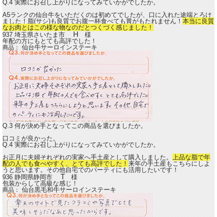
Q.4 実際にお召し上がりになってみていかがでしたか。
A5ランクの仙台牛をいただくのは初めてでしたが、口に入れた途端とろけ
ました！脂(サシ)も良質でお腹一杯食べても胃がもたれません！
本当に良質
なお肉とはこの様な物なのだとつくづく感じました！
H
937 埼玉県さいたま市
様
年配の方にもとても高評でした！
仙台牛サーロインステーキ
商品：
Q.3 何が決め手となってこの商品を選びましたか。
口コミが良かった。
Q.4 実際にお召し上がりになってみていかがでしたか。
お正月に夫婦それぞれの実家へ手土産として購入しました。
上品な脂で年
配の人でも食べやすく、とても高評でした！
来年の手土産もこちらにしよ
うと思います。その他自宅でのパーティにも活用したいです！
T
936 静岡県静岡市
様
包装からして高級な感じ！
仙台黒毛和牛サーロインステーキ
商品：