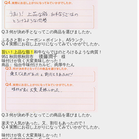
Q.3 何が決め手となってこの商品を選びましたか。
ふるさと割＋クーポン＋ポイント。A5ランク。
Q.4 実際にお召し上がりになってみていかがでしたか。
旨い！上品な脂！
和牛ならではのとろけるような肉質！
後藤潤子
951 秋田県秋田市
様
味付けが良く大変美味しかった！
仙台牛味付けカルビ、肉厚牛たん
商品：
Q.3 何が決め手となってこの商品を選びましたか。
楽天で人気があった。又、割引もあったので！
Q.4 実際にお召し上がりになってみていかがでしたか。
味付けが良く大変美味しかった！