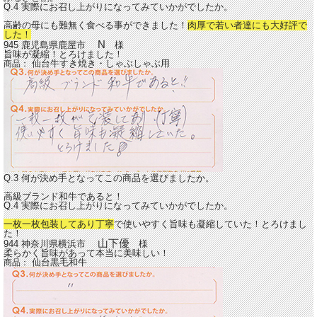
Q.4 実際にお召し上がりになってみていかがでしたか。
高齢の母にも難無く食べる事ができました！
肉厚で若い者達にも大好評で
した！
N
945 鹿児島県鹿屋市
様
旨味が凝縮！とろけました！
仙台牛すき焼き・しゃぶしゃぶ用
商品：
Q.3 何が決め手となってこの商品を選びましたか。
高級ブランド和牛であると！
Q.4 実際にお召し上がりになってみていかがでしたか。
一枚一枚包装してあり丁寧
で使いやすく旨味も凝縮していた！とろけまし
た！
山下優
944 神奈川県横浜市
様
柔らかく旨味があって本当に美味しい！
仙台黒毛和牛
商品：