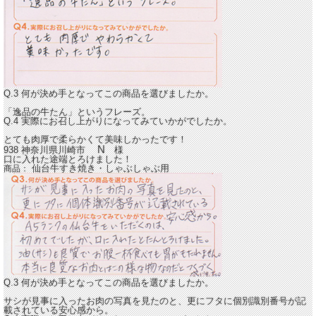
Q.3 何が決め手となってこの商品を選びましたか。
「逸品の牛たん」というフレーズ。
Q.4 実際にお召し上がりになってみていかがでしたか。
とても肉厚で柔らかくて美味しかったです！
N
938 神奈川県川崎市
様
口に入れた途端とろけました！
仙台牛すき焼き・しゃぶしゃぶ用
商品：
Q.3 何が決め手となってこの商品を選びましたか。
サシが見事に入ったお肉の写真を見たのと、更にフタに個別識別番号が記
載されている安心感から。