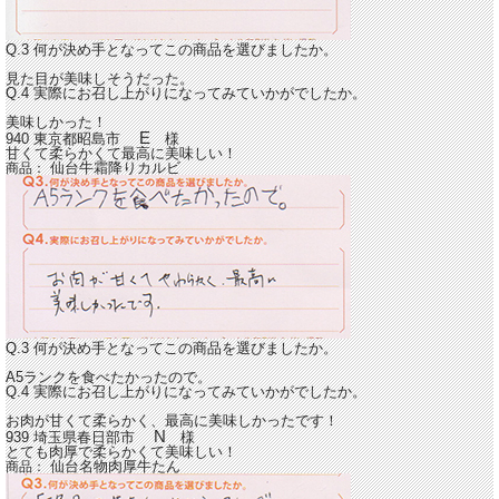
Q.3 何が決め手となってこの商品を選びましたか。
見た目が美味しそうだった。
Q.4 実際にお召し上がりになってみていかがでしたか。
美味しかった！
E
940 東京都昭島市
様
甘くて柔らかくて最高に美味しい！
仙台牛霜降りカルビ
商品：
Q.3 何が決め手となってこの商品を選びましたか。
A5ランクを食べたかったので。
Q.4 実際にお召し上がりになってみていかがでしたか。
お肉が甘くて柔らかく、最高に美味しかったです！
N
939 埼玉県春日部市
様
とても肉厚で柔らかくて美味しい！
仙台名物肉厚牛たん
商品：