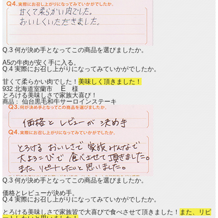
Q.3 何が決め手となってこの商品を選びましたか。
A5の牛肉が安く手に入る。
Q.4 実際にお召し上がりになってみていかがでしたか。
甘くて柔らかい肉でした！
美味しく頂きました！
E
932 北海道室蘭市
様
とろける美味しさで家族大喜び！
仙台黒毛和牛サーロインステーキ
商品：
Q.3 何が決め手となってこの商品を選びましたか。
価格とレビューが決め手。
Q.4 実際にお召し上がりになってみていかがでしたか。
とろける美味しさで家族皆で大喜びで食べさせて頂きました！
また、リピ