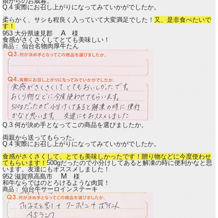
娘からのお歳暮。
Q.4 実際にお召し上がりになってみていかがでしたか。
柔らかく、サシも程良く入っていて大変満足でした！
又、是非食べたいで
す！
A
953 大分県速見郡
様
食感がさくさくしてとても美味しい！
仙台名物肉厚牛たん
商品：
Q.3 何が決め手となってこの商品を選びましたか。
両親から送ってもらった。
Q.4 実際にお召し上がりになってみていかがでしたか。
食感がさくさくして、とても美味しかったです！贈り物などに今度使わせ
てもらいます！
500gだったので小分けしてあると解凍の時に便利かなと思
います。友達にもオススメしました！
M
952 滋賀県高島市
様
和牛ならではのとろけるような肉質！
仙台牛サーロインステーキ
商品：