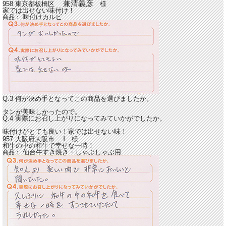
兼清義彦
958 東京都板橋区
様
家では出せない味付け！
味付けカルビ
商品：
Q.3 何が決め手となってこの商品を選びましたか。
タンが美味しかったので。
Q.4 実際にお召し上がりになってみていかがでしたか。
味付けがとても良い！家では出せない味！
I
957 大阪府大阪市
様
和牛の中の和牛で幸せな一時！
仙台牛すき焼き・しゃぶしゃぶ用
商品：