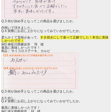
Q.3 何が決め手となってこの商品を選びましたか。
内祝いで頂きました。
Q.4 実際にお召し上がりになってみていかがでしたか。
柔らかくて旨味があって、
すき焼きにして食べて正解でした！本当に美味
しかったです！
N
943 神奈川県横浜市
様
最高に美味しかったです！
サイコロステーキ、カルビ
商品：
Q.3 何が決め手となってこの商品を選びましたか。
おためし。
Q.4 実際にお召し上がりになってみていかがでしたか。
最高に美味しかったです！
H
942 埼玉県飯能市
様