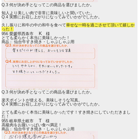
Q.3 何が決め手となってこの商品を選びましたか。
知人より美しい肉で非常に美味しいと聞いていた。
Q.4 実際にお召し上がりになってみていかがでしたか。
久し振りに和牛の中の和牛を食べて
幸せな一時を過ごさせて頂いて嬉しか
った！
K
956 愛媛県西条市
様
とても柔らかく本当に美味しかった！
仙台牛すき焼き・しゃぶしゃぶ用
商品：
Q.3 何が決め手となってこの商品を選びましたか。
楽天ポイントが使える。美味しそうな写真。
Q.4 実際にお召し上がりになってみていかがでしたか。
とても柔らかく本当に美味しかったです！すき焼きにしていただきまし
た！
T
955 岐阜県土岐市
様
高級肉をお腹いっぱい食べ満足！
仙台牛すき焼き・しゃぶしゃぶ用
商品：