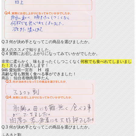
Q.3 何が決め手となってこの商品を選びましたか。
友人のススメで知りました。
Q.4 実際にお召し上がりになってみていかがでしたか。
非常に柔らかく、味もまったくしつこくなく
何枚でも食べれてしまいまし
た！
次もまた購入します！
H
946 愛知県一宮市
様
高齢な母も難無く食べる事ができました！
仙台名物肉厚牛たん
商品：
Q.3 何が決め手となってこの商品を選びましたか。
ふるさと割。