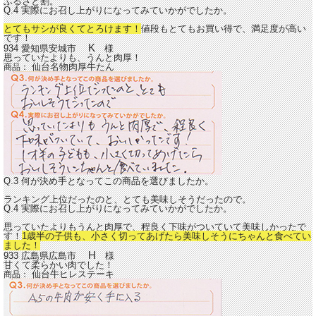
ふるさと割。
Q.4 実際にお召し上がりになってみていかがでしたか。
とてもサシが良くてとろけます！
値段もとてもお買い得で、満足度が高い
です！
K
934 愛知県安城市
様
思っていたよりも、うんと肉厚！
仙台名物肉厚牛たん
商品：
Q.3 何が決め手となってこの商品を選びましたか。
ランキング上位だったのと、とても美味しそうだったので。
Q.4 実際にお召し上がりになってみていかがでしたか。
思っていたよりもうんと肉厚で、程良く下味がついていて美味しかったで
す！
1歳半の子供も、小さく切ってあげたら美味しそうにちゃんと食べてい
ました！
H
933 広島県広島市
様
甘くて柔らかい肉でした！
仙台牛ヒレステーキ
商品：