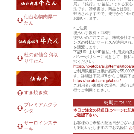
局」「銀行」で 後払いできる安心
法です。請求書は、商品とは別に
郵送されますので、発行から14日
仙台名物肉厚牛
お願いします。
たん
○ご注意
後払い手数料：248円
後払いのご注文には、株式会社ネ
ンズの後払いサービスが適用され
を譲渡します。
下記URLよりNP後払い利用規約
杜の都仙台 薄切
バシーポリシーに同意して、後払
り牛たん
択ください。
https://np-atobarai.jp/terms/atobara
ご利用限度額は累計残高で55,00
す。詳細は下記URLからご確認下
https://np-atobarai.jp/about/
ご利用者が未成年の場合、法定代
得てご利用ください。
すき焼き煮
納期について
プレミアムクラ
本日ご注文の発送日はページに記
シタ
ご確認下さい。
サーロインステ
お客様のご希望の配送日がござい
り対応いたしますのでお気軽に
お
ーキ