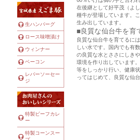
在後継として好平茂（よ
種牛が登場しています。こ
生み出しています。
生ハンバーグ
■良質な仙台牛を育
ロース味噌漬け
良質な仙台牛を育てるには
しい水です。国内でも有
ウィンナー
の良質な水とささにしき
ベーコン
環境を作り出しています。
等をしっかり行い、健康状
レバーソーセー
ってはじめて、良質な仙
ジ
特製ビーフカレ
ー
特製コーンスー
プ