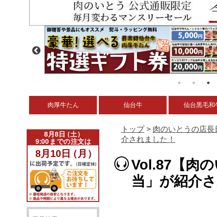
肉厚牛たん
仙台牛
仙台黒毛和
トップ
>
肉のいとうの店長
介されました！
Vol.87【
当」が紹介