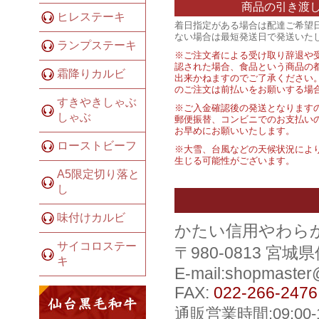
商品の引き渡
ヒレステーキ
着日指定がある場合は配達ご希望
ない場合は最短発送日で発送いた
ランプステーキ
※ご注文者による受け取り辞退や
認された場合、食品という商品の
霜降りカルビ
出来かねますのでご了承ください
のご注文は前払いをお願いする場
すきやきしゃぶ
※ご入金確認後の発送となります
しゃぶ
郵便振替、コンビニでのお支払い
お早めにお願いいたします。
ローストビーフ
※大雪、台風などの天候状況によ
生じる可能性がございます。
A5限定切り落と
し
味付けカルビ
かたい信用やわら
サイコロステー
〒980-0813 宮
キ
E-mail:shopmaste
FAX:
022-266-2476
通販営業時間:09:00