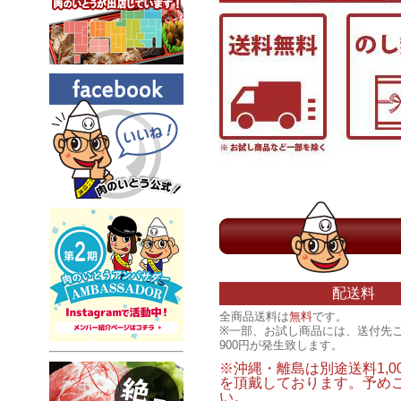
配送料
全商品送料は
無料
です。
※一部、お試し商品には、送付先
900円が発生致します。
※沖縄・離島は別途送料1,0
を頂戴しております。予め
い。