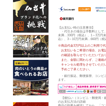
【お支払い時の注意事項】
・代引きの場合は手数料として
未満…330円（税込）、1～3万円未
込）、3～10万円未満…660円（税
※商品代金3万円以上のご利用で
お支払いをご希望の場合、お電
の確認を取らせていただいてお
また、金額に関わらず、ご連絡
キャンセル処理をさせていただ
予めご了承ください。
・銀行振込、郵便振替、コンビ
ます。
【後払い（コンビニ・郵便局・
のお支払方法の詳細
商品の到着を確認してから、「コ