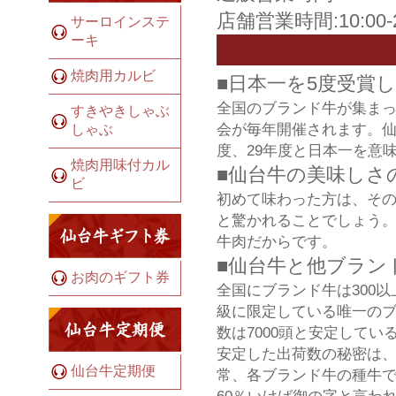
店舗営業時間:10:00
サーロインステ
ーキ
焼肉用カルビ
■日本一を5度受賞
全国のブランド牛が集ま
すきやきしゃぶ
会が毎年開催されます。仙
しゃぶ
度、29年度と日本一を意
焼肉用味付カル
■仙台牛の美味しさ
ビ
初めて味わった方は、そ
と驚かれることでしょう
牛肉だからです。
■仙台牛と他ブラン
お肉のギフト券
全国にブランド牛は300
級に限定している唯一のブ
数は7000頭と安定して
安定した出荷数の秘密は
仙台牛定期便
常、各ブランド牛の種牛で
60％いけば御の字と言わ