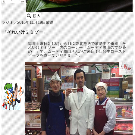
ラジオ／2016年11月19日放送
「それいけミミゾー」
毎週土曜日朝10時からTBC東北放送で放送中の番組「そ
れいけミミゾー」内のコーナー「ムーディ勝山のマジ昼
めし」で、ムーディ勝山さんがご来店！仙台牛ロースト
ビーフを食べていだきました。