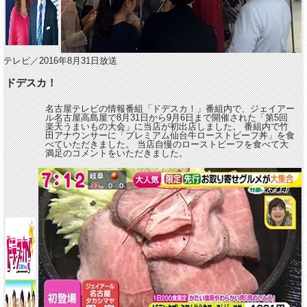
テレビ／2016年8月31日放送
ドデスカ！
名古屋テレビの情報番組「ドデスカ！」番組内で、ジェイアー
ル名古屋高島屋で8月31日から9月6日まで開催された「第5回
楽天うまいもの大会」に当店が初出店しました。 番組内で竹
田アナウンサーに「プレミアム仙台牛ローストビーフ丼」を食
べていただきました。 当店自慢のローストビーフを食べて大
満足のコメントをいただきました。