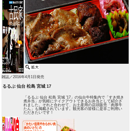
雑誌／2016年4月1日発売
るるぶ 仙台 松島 宮城 17
「るるぶ 仙台 松島 宮城 '17」の仙台牛特集内で「すき焼き
煮弁当」が気軽にテイクアウトできるお弁当として紹介さ
れました。それと合わせて、お土産用の店頭販売「肉厚牛
たん」も掲載されています。観光客の皆様に是非ご利用い
ただきたいです！