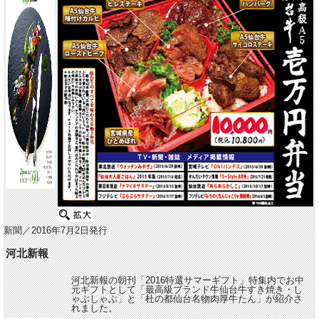
新聞／2016年7月2日発行
河北新報
河北新報の朝刊「2016特選サマーギフト」特集内でお中
元ギフトとして「最高級ブランド牛仙台牛すき焼き・し
ゃぶしゃぶ」と「杜の都仙台名物肉厚牛たん」が紹介さ
れました。