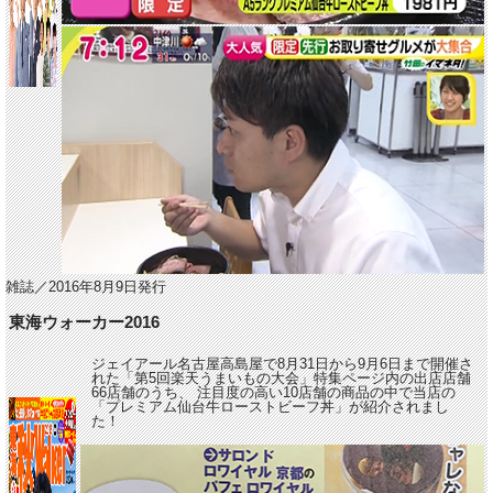
雑誌／2016年8月9日発行
東海ウォーカー2016
ジェイアール名古屋高島屋で8月31日から9月6日まで開催さ
れた「第5回楽天うまいもの大会」特集ページ内の出店店舗
66店舗のうち、 注目度の高い10店舗の商品の中で当店の
「プレミアム仙台牛ローストビーフ丼」が紹介されまし
た！