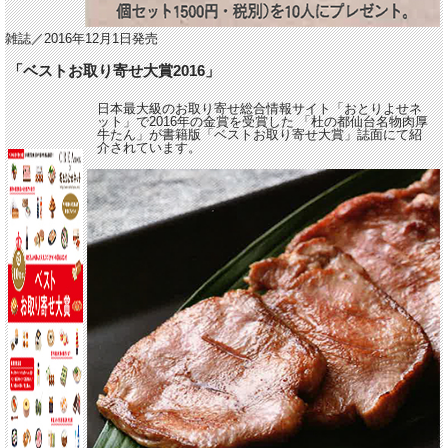
雑誌／2016年12月1日発売
「ベストお取り寄せ大賞2016」
日本最大級のお取り寄せ総合情報サイト「おとりよせネ
ット」で2016年の金賞を受賞した 「杜の都仙台名物肉厚
牛たん」が書籍版「ベストお取り寄せ大賞」誌面にて紹
介されています。