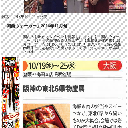
雑誌／2016年10月11日発売
「関西ウォーカー」2016年11月号
関西のお出かけ＆イベント情報をお届けする「関西ウォー
カー」11月号の阪神百貨店梅田本店【東北６県物産展】紹
介コーナー内で肉のいとうの自信作！ 創業50年老舗の逸品
肉厚牛たんを存分に堪能できる「肉厚牛たん弁当」が掲載
されました。