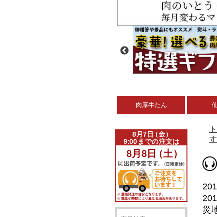
肉厚牛たん
ト
す
20
2
災