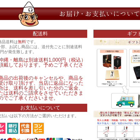
配送料
ギフ
商品送料は
無料
です。
一部、お試し商品には、送付先ごとに別途送料
00円が発生致します。
沖縄・離島は別途送料1,000円（税込）
頂戴しております。予めご了承くださ
。
商品の出荷後のキャンセルや、商品を
受け取り頂けず、当店に返品になった
合は、送料を差し引いた分のご返金、
たは送料のご請求をさせていただきま
のでご了承くださいませ。
お支払いについて
支払いは以下の方法がご選択いただけます。