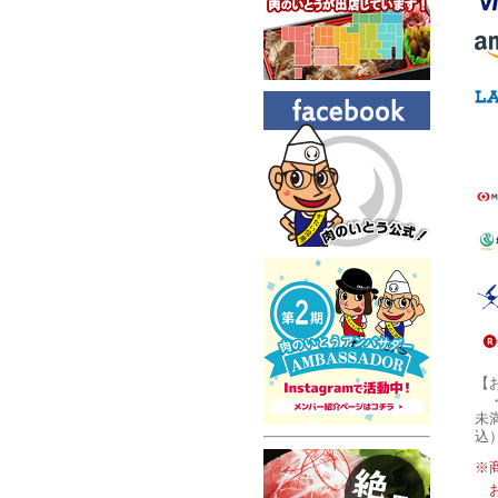
【
未
込
※