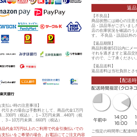
返品
【不良品】
商品状態には細心の注意
品・誤品等がございまし
店の在庫状況を確認のう
す。 不良品・誤品以外
【返品期限】
商品到着後5日以内にメ
それを過ぎますと返品交
すので、ご了承ください
【返品送料】
返品送料は当社負担とさ
【配送時
お支払い時の注意事項】
・代引きの場合は手数料として、商品代金1万円
満…330円（税込）、1～3万円未満…440円（税
）、3～10万円未満…660円（税込）
商品代金3万円以上のご利用で代金引換払いでの
ご指定の時間帯に配達時
お支払いをご希望の場合、お電話にてご注文内容