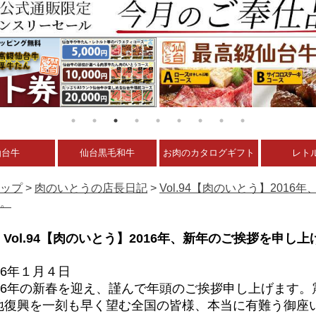
仙台牛
仙台黒毛和牛
お肉のカタログギフト
レト
ップ
>
肉のいとうの店長日記
>
Vol.94【肉のいとう】201
。
Vol.94【肉のいとう】2016年、新年のご挨拶を申し
16年１月４日
016年の新春を迎え、謹んで年頭のご挨拶申し上げます。
地復興を一刻も早く望む全国の皆様、本当に有難う御座