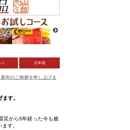
ルト
日本酒
6年、新年のご挨拶を申し上げま
上げます。
震災から5年経った今も被
います。