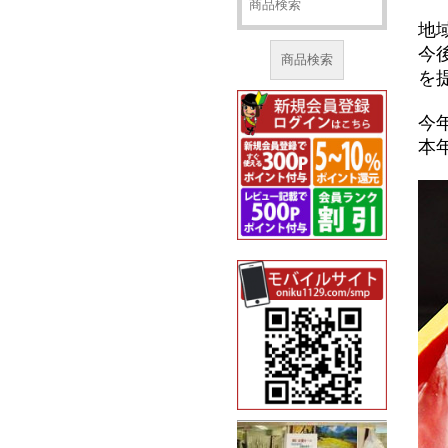
地
今
商品検索
を
今
本