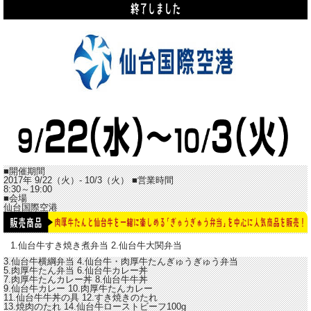
■開催期間
2017年 9/22（火）- 10/3（火）
■営業時間
8:30～19:00
■会場
仙台国際空港
1.仙台牛すき焼き煮弁当
2.仙台牛大関弁当
3.仙台牛横綱弁当
4.仙台牛・肉厚牛たんぎゅうぎゅう弁当
5.肉厚牛たん弁当
6.仙台牛カレー丼
7.肉厚牛たんカレー丼
8.仙台牛牛丼
9.仙台牛カレー
10.肉厚牛たんカレー
11.仙台牛牛丼の具
12.すき焼きのたれ
13.焼肉のたれ
14.仙台牛ローストビーフ100g