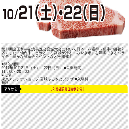
第11回全国和牛能力共進会宮城大会において日本一を獲得（種牛の部第2
区）した「仙台牛」と米どころ宮城が誇る「みやぎ米」を満喫できるバラ
イティ豊かな試食会イベントなどを開催！
■開催期間
2017年10月21日（土）・22日（日）
■営業時間
11：00～20：00
■会場
東京アンテナショップ 宮城ふるさとプラザ
■入場料
無料