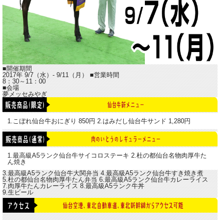
■開催期間
2017年 9/7（水）- 9/11（月）
■営業時間
8：30～11：00
■会場
夢メッセみやぎ
1.こぼれ仙台牛おにぎり
850円
2.はみだし仙台牛サンド
1,280円
1.最高級A5ランク仙台牛サイコロステーキ
2.杜の都仙台名物肉厚牛た
ん焼き
3.最高級A5ランク仙台牛大関弁当
4.最高級A5ランク仙台牛すき焼き煮
5.杜の都仙台名物肉厚牛たん弁当
6.最高級A5ランク仙台牛カレーライス
7.肉厚牛たんカレーライス
8.最高級A5ランク牛丼
9.生ビール