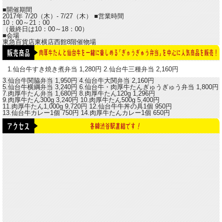
■開催期間
2017年 7/20（木）- 7/27（木）
■営業時間
10：00～21：00
（最終日は10：00～18：00）
■会場
東急百貨店東横店西館8階催物場
1.仙台牛すき焼き煮弁当
1,280円
2.仙台牛三種弁当
2,160円
3.仙台牛関脇弁当
1,950円
4.仙台牛大関弁当
2,160円
5.仙台牛横綱弁当
3,240円
6.仙台牛・肉厚牛たんぎゅうぎゅう弁当
1,800円
7.肉厚牛たん弁当
1,680円
8.肉厚牛たん120g
1,296円
9.肉厚牛たん300g
3,240円
10.肉厚牛たん500g
5,400円
11.肉厚牛たん1,000g
9,720円
12.仙台牛牛丼の具1個
950円
13.仙台牛カレー1個
750円
14.肉厚牛たんカレー1個
650円