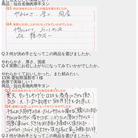
商品：
仙台名物肉厚牛タン
Q.3 何が決め手となってこの商品を選びましたか。
やわらかさ、厚さ、国産
Q.4 実際にお召し上がりになってみていかがでしたか。
やわらかくておいしかった。また頼みたい。
1336 愛知県蒲郡市
I
様
肉厚で美味しい！
商品：
仙台名物肉厚牛タン
Q.3 何が決め手となってこの商品を選びましたか。