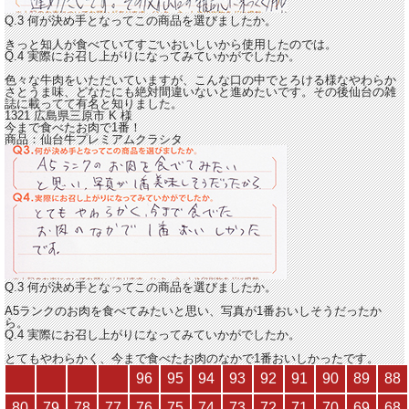
Q.3 何が決め手となってこの商品を選びましたか。
きっと知人が食べていてすごいおいしいから使用したのでは。
Q.4 実際にお召し上がりになってみていかがでしたか。
色々な牛肉をいただいていますが、こんな
口の中でとろける様なやわらか
さとうま味
、どなたにも絶対間違いないと進めたいです。その後仙台の雑
誌に載ってて有名と知りました。
1321 広島県三原市
K
様
今まで食べたお肉で1番！
商品：
仙台牛プレミアムクラシタ
Q.3 何が決め手となってこの商品を選びましたか。
A5ランクのお肉を食べてみたいと思い、写真が1番おいしそうだったか
ら。
Q.4 実際にお召し上がりになってみていかがでしたか。
とてもやわらかく、
今まで食べたお肉のなかで1番おいしかった
です。