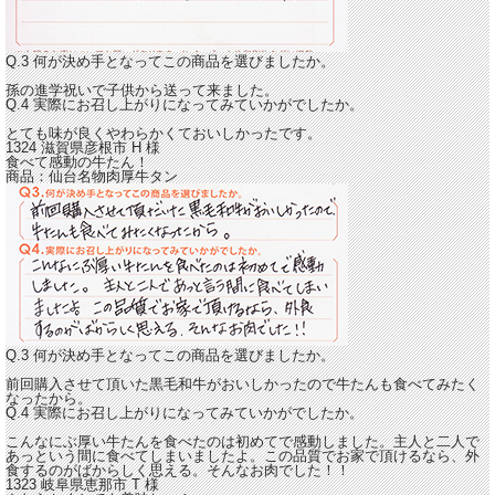
Q.3 何が決め手となってこの商品を選びましたか。
孫の進学祝いで子供から送って来ました。
Q.4 実際にお召し上がりになってみていかがでしたか。
とても味が良くやわらかくておいしかった
です。
1324 滋賀県彦根市
H
様
食べて感動の牛たん！
商品：
仙台名物肉厚牛タン
Q.3 何が決め手となってこの商品を選びましたか。
前回購入させて頂いた黒毛和牛がおいしかったので牛たんも食べてみたく
なったから。
Q.4 実際にお召し上がりになってみていかがでしたか。
こんなにぶ厚い牛たんを食べたのは初めてで感動
しました。主人と二人で
あっという間に食べてしまいましたよ。この品質でお家で頂けるなら、外
食するのがばからしく思える。そんなお肉でした！！
1323 岐阜県恵那市
T
様