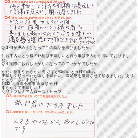
Q.3 何が決め手となってこの商品を選びましたか。
仙台牛舌いとう様の銘柄は美味しいと言う事は友人から聞いておりまし
た。
Q.4 実際にお召し上がりになってみていかがでしたか。
かたい信用やわらかい肉 さすが肉のいとう様の商品。
美味しく頬っぺたが落ちる味わい、満足感を堪能させて頂きました。
あり
がとうございました。
1333 北海道小樽市
近藤順子
様
柔らかくて美味しい！
商品：
プレミアムローストビーフ