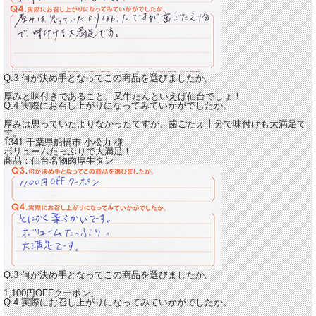
Q.3 何が決め手となってこの商品を選びましたか。
厚みと味付きであること。又牛たんといえば仙台でしょ！
Q.4 実際にお召し上がりになってみていかがでしたか。
厚みは思っていたよりなかったですが、
歯ごたえ十分で味付けも大満足
で
す。
1341 千葉県船橋市
小松力
様
ボリュームたっぷりで大満足！
商品：
仙台名物肉厚牛タン
Q.3 何が決め手となってこの商品を選びましたか。
1,100円OFFクーポン。
Q.4 実際にお召し上がりになってみていかがでしたか。