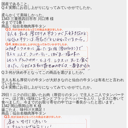
国産であること。
Q.4 実際にお召し上がりになってみていかがでしたか。
柔らかくて美味しかった。
1343 三重県四日市市
川口博
様
今までで1番！
商品：
仙台名物肉厚牛タン
Q.3 何が決め手となってこの商品を選びましたか。
主人も私も厚切りの牛タンが大好きなのと仙台の牛タンは有名だと言われ
ているから。
Q.4 実際にお召し上がりになってみていかがでしたか。
29日！ニクの日に届いたお肉（厚切りのタン）で主人と二人でタンパーテ
ィー。ほど良い塩味にレモンとブラックペッパーをふり、レタスに巻いて
食べました。
今までのお取り寄せの中では一番良かったと思います。
1342 岡山県岡山市
K
様
歯ごたえ、味付け大満足！
商品：
仙台名物肉厚牛タン