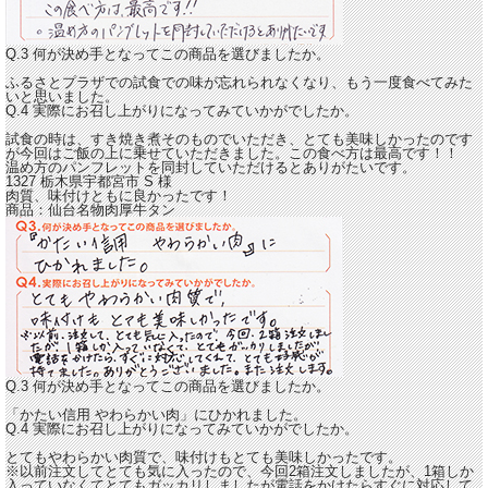
Q.3 何が決め手となってこの商品を選びましたか。
ふるさとプラザでの試食での味が忘れられなくなり、もう一度食べてみた
いと思いました。
Q.4 実際にお召し上がりになってみていかがでしたか。
試食の時は、すき焼き煮そのものでいただき、とても美味しかったのです
が今回は
ご飯の上に乗せていただきました。この食べ方は最高です！！
温め方のパンフレットを同封していただけるとありがたいです。
1327 栃木県宇都宮市
S
様
肉質、味付けともに良かったです！
商品：
仙台名物肉厚牛タン
Q.3 何が決め手となってこの商品を選びましたか。
「かたい信用 やわらかい肉」にひかれました。
Q.4 実際にお召し上がりになってみていかがでしたか。
とてもやわらかい肉質で、味付けもとても美味しかった
です。
※以前注文してとても気に入ったので、今回2箱注文しましたが、1箱しか
入っていなくてとてもガッカリしましたが電話をかけたらすぐに対応して