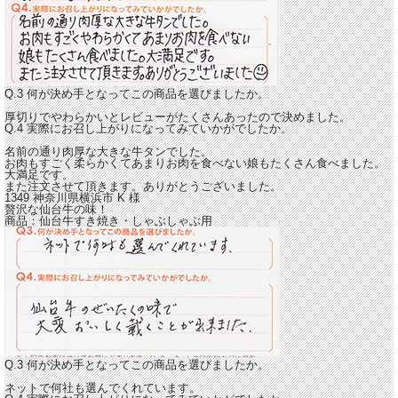
Q.3 何が決め手となってこの商品を選びましたか。
厚切りでやわらかいとレビューがたくさんあったので決めました。
Q.4 実際にお召し上がりになってみていかがでしたか。
名前の通り
肉厚な大きな牛タンでした。
お肉もすごく柔らかくて
あまりお肉を食べない娘もたくさん食べました。
大満足です。
また注文させて頂きます。ありがとうございました。
1349 神奈川県横浜市
K
様
贅沢な仙台牛の味！
商品：
仙台牛すき焼き・しゃぶしゃぶ用
Q.3 何が決め手となってこの商品を選びましたか。
ネットで何社も選んでくれています。