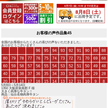
お客様の声作品集45
全国のお客様からたくさんの喜びの声をいただきました。
ありがとうございます！
5月8日～5月14日
1350 大阪府泉南郡
F
様
大きく肉厚な牛タン！
商品：
仙台名物肉厚牛タン