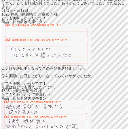
くれて、とても好感が持てました。ありがとうございました。また注文し
ます。
5月1日～5月7日
1326 神奈川県川崎市
岸麻衣子
様
とても美味しかったです！
商品：
仙台名物肉厚牛タン
Q.3 何が決め手となってこの商品を選びましたか。
Q.4 実際にお召し上がりになってみていかがでしたか。
とても美味しかったです！
今度は自分でも購入したいです。
1325 北海道士別市
O
様
とてもやわらかくて美味しい！
商品：
仙台名物肉厚牛タン