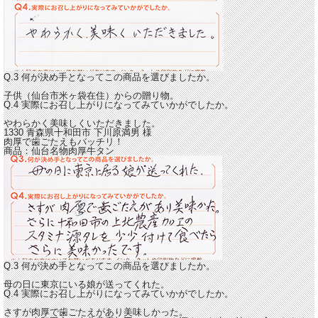
Q.3 何が決め手となってこの商品を選びましたか。
子供（仙台市米ヶ袋在住）からの贈り物。
Q.4 実際にお召し上がりになってみていかがでしたか。
やわらかく美味しくいただきました。
1330 青森県十和田市
下川原満男
様
肉厚で歯ごたえもバッチリ！
商品：
仙台名物肉厚牛タン
Q.3 何が決め手となってこの商品を選びましたか。
母の日に東京にいる娘が送ってくれた。
Q.4 実際にお召し上がりになってみていかがでしたか。
さすが
肉厚で歯ごたえがあり美味しかった。