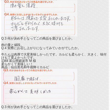
Q.3 何が決め手となってこの商品を選びましたか。
肉の量と値段。
Q.4 実際にお召し上がりになってみていかがでしたか。
牛たんは肉厚で大変美味しかったです。カルビも柔らかく、大きく、味付
けも丁度よかったです。
1344 富山県砺波市
M
様
柔らかくて美味しい！
商品：
仙台黒毛和牛霜降りカルビ
Q.3 何が決め手となってこの商品を選びましたか。