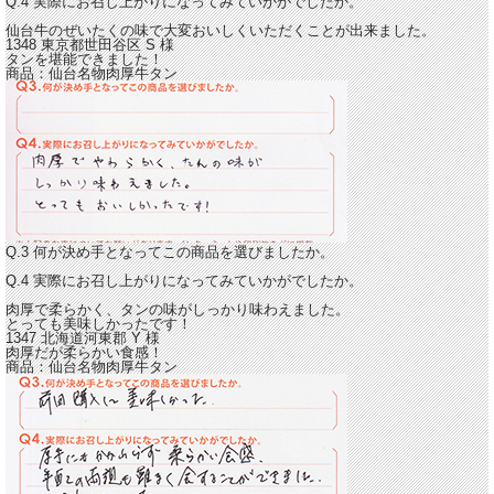
Q.4 実際にお召し上がりになってみていかがでしたか。
仙台牛のぜいたくの味で大変おいしくいただくことが出来ました。
1348 東京都世田谷区
S
様
タンを堪能できました！
商品：
仙台名物肉厚牛タン
Q.3 何が決め手となってこの商品を選びましたか。
Q.4 実際にお召し上がりになってみていかがでしたか。
肉厚で柔らかく、タンの味がしっかり味わえました。
とっても美味しかったです！
1347 北海道河東郡
Y
様
肉厚だが柔らかい食感！
商品：
仙台名物肉厚牛タン