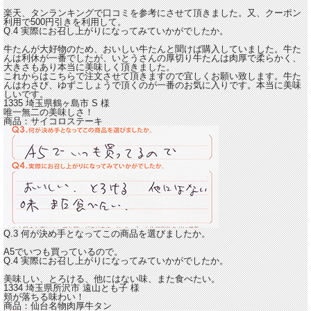
楽天、タンランキングで口コミを参考にさせて頂きました。又、クーポン
利用で500円引きを利用して。
Q.4 実際にお召し上がりになってみていかがでしたか。
牛たんが大好物のため、おいしい牛たんと聞けば購入していました。牛た
んは利休が一番でしたが、いとうさんの厚切り牛たんは
肉厚で柔らかく、
大きさもあり本当に美味しく頂きました。
これからはこちらで注文させて頂きますので宜しくお願い致します。牛た
んはわさび、ゆずこしょうで頂くのが一番のお気に入りです。本当に美味
しいです。
1335 埼玉県鶴ヶ島市
S
様
唯一無二の美味しさ！
商品：
サイコロステーキ
Q.3 何が決め手となってこの商品を選びましたか。
A5でいつも買っているので。
Q.4 実際にお召し上がりになってみていかがでしたか。
美味しい、とろける、他にはない味
、また食べたい。
1334 埼玉県所沢市
遠山とも子
様
頬が落ちる味わい！
商品：
仙台名物肉厚牛タン