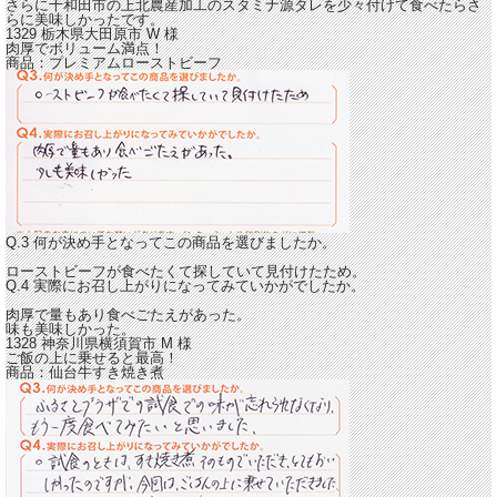
さらに十和田市の上北農産加工のスタミナ源タレを少々付けて食べたらさ
らに美味しかったです。
1329 栃木県大田原市
W
様
肉厚でボリューム満点！
商品：
プレミアムローストビーフ
Q.3 何が決め手となってこの商品を選びましたか。
ローストビーフが食べたくて探していて見付けたため。
Q.4 実際にお召し上がりになってみていかがでしたか。
肉厚で量もあり食べごたえがあった。
味も美味しかった。
1328 神奈川県横須賀市
M
様
ご飯の上に乗せると最高！
商品：
仙台牛すき焼き煮