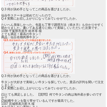
Q.3 何が決め手となってこの商品を選びましたか。
仙台牛ステーキは初めてだったので。
Q.4 実際にお召し上がりになってみていかがでしたか。
たいへん美味しかった。包装も丁寧で
調理方法（焼き方）も分かりやすく
助かりました。
書いてある通りに焼いて美味しくいただいた次第です。
1338 千葉県市原市
鈴木等
様
とても満足！最高の牛タン！
商品：
仙台名物肉厚牛タン
Q.3 何が決め手となってこの商品を選びましたか。
牛タンが大好きで美味しい牛タンを探していた。貴店の評判を聞いて注文
しました。
Q.4 実際にお召し上がりになってみていかがでしたか。
(1)
とても満足しました。
【質問】何で牛タンの肉は海外産が多いのです
か？
(2)結構牛タンを取り寄せているんですが最高でした。
1337 宮城県黒川郡
K
様
また注文したい美味しさ！