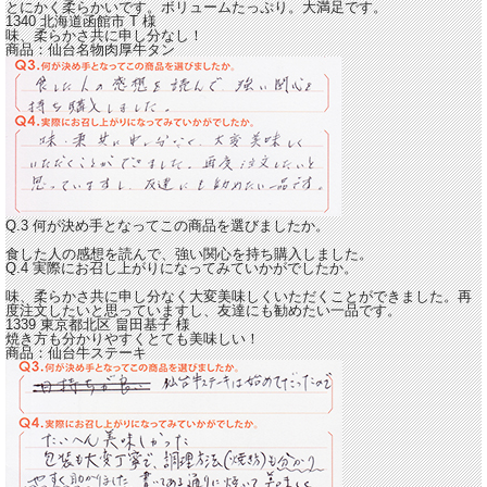
とにかく柔らかいです。ボリュームたっぷり。大満足です。
1340 北海道函館市
T
様
味、柔らかさ共に申し分なし！
商品：
仙台名物肉厚牛タン
Q.3 何が決め手となってこの商品を選びましたか。
食した人の感想を読んで、強い関心を持ち購入しました。
Q.4 実際にお召し上がりになってみていかがでしたか。
味、柔らかさ共に申し分なく大変美味しくいただくことができました。
再
度注文したいと思っていますし、友達にも勧めたい一品です。
1339 東京都北区
畠田基子
様
焼き方も分かりやすくとても美味しい！
商品：
仙台牛ステーキ