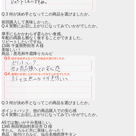
Q.3 何が決め手となってこの商品を選びましたか。
前回購入して美味しかった。
Q.4 実際にお召し上がりになってみていかがでしたか。
厚手にもかかわらず柔らかい食感。
年配の両親も難なく食することができました。
リピートしたいですね。
1346 千葉県野田市
A
様
美味しい！
商品：
黒毛和牛霜降りカルビ
Q.3 何が決め手となってこの商品を選びましたか。
ポイントバック、他の商品購入での安心感
Q.4 実際にお召し上がりになってみていかがでしたか。
A5では無いが十分
美味しい。
1345 秋田県由利本荘市
O
様
牛たん、カルビ共に美味しかった！
商品：
味付けカルビ、仙台名物肉厚牛タン