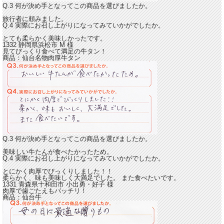
Q.3 何が決め手となってこの商品を選びましたか。
旅行者に頼みました。
Q.4 実際にお召し上がりになってみていかがでしたか。
とても柔らかく美味しかったです。
1332 静岡県浜松市
M
様
見てびっくり食べて満足の牛タン！
商品：
仙台名物肉厚牛タン
Q.3 何が決め手となってこの商品を選びましたか。
美味しい牛たんが食べたかったため。
Q.4 実際にお召し上がりになってみていかがでしたか。
とにかく肉厚でびっくりしました！！
柔らかく、味も美味しく大満足
でした。 また食べたいです。
1331 青森県十和田市 小出勇・好子 様
肉厚で歯ごたえもバッチリ！
商品：
仙台牛