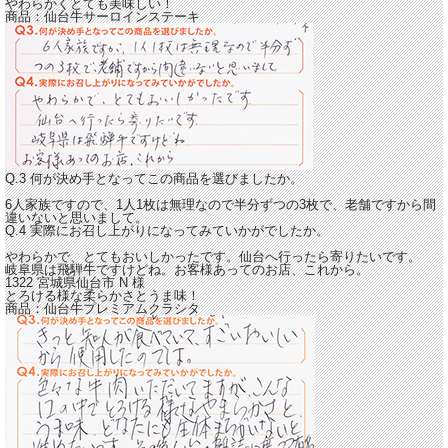
やわらかくとても美味しい！
商品：
仙台牛サーロインステーキ
Q.3 何が決め手となってこの商品を選びましたか。
6人家族ですので、1人1枚は無理なので半分ずつの3枚で、老舗ですから間
違いないと思いまして。
Q.4 実際にお召し上がりになってみていかがでしたか。
やわらかで、とてもおいしかったです。仙台へ行ったら寄りたいです。
岐阜県は飛騨牛ですけどね。お客様あってのお店、これから。
1322 宮城県仙台市
N
様
とろける様な柔らかさとうま味！
商品：
仙台牛プレミアムクラシタ