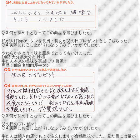
Q.3 何が決め手となってこの商品を選びましたか。
私が大好物の牛タンを長男・長女が父の日プレゼントとしてもらった。
Q.4 実際にお召し上がりになってみていかがでしたか。
やわらかさとうま味と脂身でとってもいけました
。
1463 大分県大分市
N
様
牛たん本来の美味を実感!プチ贅沢！
商品：
仙台名物肉厚牛タン
Q.3 何が決め手となってこの商品を選びましたか。
父の日のプレゼント
Q.4 実際にお召し上がりになってみていかがでしたか。
牛たんは焼き肉店でもよく注文しますが食感重視でした。見た目には量が