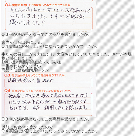
Q.3 何が決め手となってこの商品を選びましたか。
家内が仙台出身による。
Q.4 実際にお召し上がりになってみていかがでしたか。
牛たんの召し上がり方により、
大変おいしくいただきました。さすが本場
物と感心しました！！
1441 栃木県那須鳥山市
小川晃
様
一番やわらかくて旨い！
商品：
仙台名物肉厚牛タン
Q.3 何が決め手となってこの商品を選びましたか。
以前にも食べて旨かったので
Q.4 実際にお召し上がりになってみていかがでしたか。