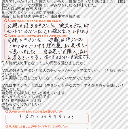
肉厚でしっかりとした歯ごたえがあり、白飯に合うなと感じました。
1枚1
枚がジューシーかつ新鮮で、やみつきになるお味でした。
1448 宮城県仙台市
S
様
食べ方のポイントも適切で美味しい！
商品：
仙台名物肉厚牛タン、仙台牛すき焼き煮
Q.3 何が決め手となってこの商品を選びましたか。
父親の好きな牛タンと楽天のチケットがセットで出ていた。（と娘が言っ
ていました）
Q.4 実際にお召し上がりになってみていかがでしたか。
父親は牛タンを、母親は（牛タンが苦手なので）すき焼き煮が
美味しい
と
思いました。
自分達でも購入したいと考えています。
食べ方のポイントも適切です。
1447 福岡県福岡市
J
様
やわらかくておいしい！
商品：
仙台牛