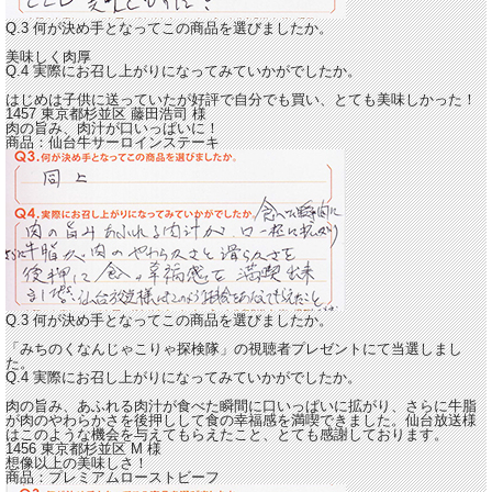
Q.3 何が決め手となってこの商品を選びましたか。
美味しく肉厚
Q.4 実際にお召し上がりになってみていかがでしたか。
はじめは子供に送っていたが好評で自分でも買い、
とても美味しかった！
1457 東京都杉並区
藤田浩司
様
肉の旨み、肉汁が口いっぱいに！
商品：
仙台牛サーロインステーキ
Q.3 何が決め手となってこの商品を選びましたか。
「みちのくなんじゃこりゃ探検隊」の視聴者プレゼントにて当選しまし
た。
Q.4 実際にお召し上がりになってみていかがでしたか。
肉の旨み、あふれる肉汁が食べた瞬間に口いっぱいに拡がり
、さらに牛脂
が肉のやわらかさを後押しして食の幸福感を満喫できました。仙台放送様
はこのような機会を与えてもらえたこと、とても感謝しております。
1456 東京都杉並区
M
様
想像以上の美味しさ！
商品：
プレミアムローストビーフ