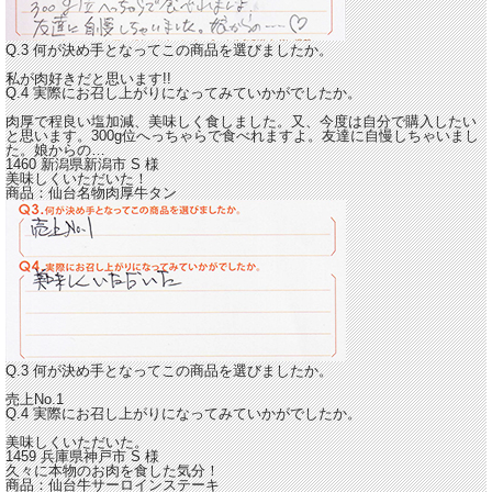
Q.3 何が決め手となってこの商品を選びましたか。
私が肉好きだと思います!!
Q.4 実際にお召し上がりになってみていかがでしたか。
肉厚で程良い塩加減、美味しく食しました。
又、今度は自分で購入したい
と思います。300g位へっちゃらで食べれますよ。友達に自慢しちゃいまし
た。娘からの…
1460 新潟県新潟市
S
様
美味しくいただいた！
商品：
仙台名物肉厚牛タン
Q.3 何が決め手となってこの商品を選びましたか。
売上No.1
Q.4 実際にお召し上がりになってみていかがでしたか。
美味しくいただいた。
1459 兵庫県神戸市
S
様
久々に本物のお肉を食した気分！
商品：
仙台牛サーロインステーキ