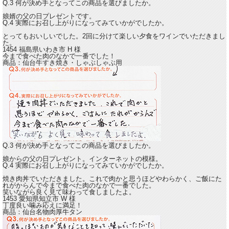
Q.3 何が決め手となってこの商品を選びましたか。
娘婿の父の日プレゼントです。
Q.4 実際にお召し上がりになってみていかがでしたか。
とってもおいしいでした。2回に分けて楽しい夕食をワインでいただきまし
た。
1454 福島県いわき市
H
様
今まで食べた肉のなかで一番でした！
商品：
仙台牛すき焼き・しゃぶしゃぶ用
Q.3 何が決め手となってこの商品を選びましたか。
娘からの父の日プレゼント。インターネットの模様。
Q.4 実際にお召し上がりになってみていかがでしたか。
焼き肉丼でいただきました。これで肉かと思うほどやわらかく、ご飯にた
れがからんで
今まで食べた肉のなかで一番でした。
笑いながら良く見て味わって食しましたよ。
1453 愛知県知立市
W
様
丁度良い噛み応えに満足！
商品：
仙台名物肉厚牛タン