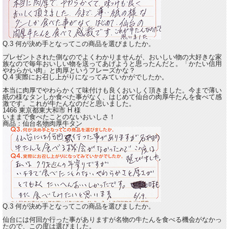
Q.3 何が決め手となってこの商品を選びましたか。
プレゼントされた側なのでよくわかりませんが、おいしい物の大好きな家
族なので毎年おいしい物を送ってあげようと思ったんだと。「かたい信用
やわらかい肉」と肉厚というフレーズかな？
Q.4 実際にお召し上がりになってみていかがでしたか。
本当に肉厚でやわらかくて味付けも良くおいしく頂きました。今まで薄い
紙の様なタンしか食べた事がなく、
はじめて仙台の肉厚牛たんを食べて感
激
です。これが牛たんなのだと思いました。
1466 東京都東大和市
H
様
いままで食べたことのないおいしさ！
商品：
仙台名物肉厚牛タン
Q.3 何が決め手となってこの商品を選びましたか。
仙台には何回か行った事がありますが名物の牛たんを食べる機会がなかっ
たので、この度は選びました。