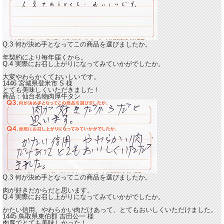
Q.3 何が決め手となってこの商品を選びましたか。
年契約により毎年届くから。
Q.4 実際にお召し上がりになってみていかがでしたか。
大変やわらかくておいしい
です。
1446 宮城県登米市
S
様
とても美味しくいただきました！
商品：
仙台名物肉厚牛タン
Q.3 何が決め手となってこの商品を選びましたか。
肉が好きだからだと思います。
Q.4 実際にお召し上がりになってみていかがでしたか。
かたい信用、やわらかい肉だけあって、
とてもおいしくいただけました。
1445 鳥取県東伯郡
吉田公一
様
肉厚でとても美味しかった！