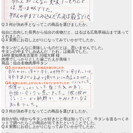
Q.3 何が決め手となってこの商品を選びましたか。
仙台に出向した長男から仙台の名物だと、はるばる広島県福山まで送って
くれました。
Q.4 実際にお召し上がりになってみていかがでしたか。
牛タンがこんなに美味しいものだとは、思いませんでした。
牛タンの中までしみ込んだ「たれ」は最高でした。
1449 愛知県名古屋市
川端大輝
様
肉厚でしっかりとした歯ごたえが美味！
商品：
仙台名物肉厚牛タン
Q.3 何が決め手となってこの商品を選びましたか。
自分が幼い頃から牛タンが好きだと母は知っていて、牛タンを送るべくネ
ットで調べたらこの商品が出てきたということでした。
Q.4 実際にお召し上がりになってみていかがでしたか。