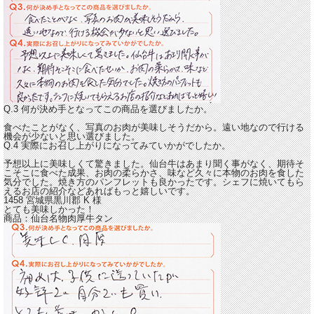
Q.3 何が決め手となってこの商品を選びましたか。
食べたことがなく、写真のお肉が美味しそうだから。遠い地なので行ける
機会が少ないと思い選びました。
Q.4 実際にお召し上がりになってみていかがでしたか。
予想以上に美味しくて驚きました。仙台牛はあまり聞く事がなく、期待そ
こそこに食べた成果、
お肉の柔らかさ、味など久々に本物のお肉を食した
気分
でした。焼き方のパンフレットも良かったです。シェフに焼いてもら
えるお店の紹介などあればもっと嬉しいです。
1458 宮城県黒川郡
K
様
とても美味しかった！
商品：
仙台名物肉厚牛タン