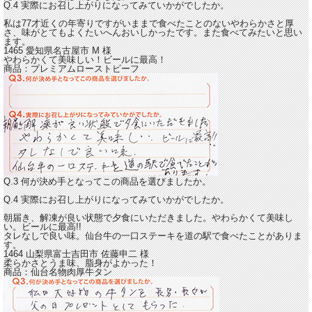
Q.4 実際にお召し上がりになってみていかがでしたか。
私は77才近くの年寄りですが
いままで食べたことのないやわらかさと厚
さ、味がとてもよくたいへんおいしかった
です。また食べてみたいと思い
ます。
1465 愛知県名古屋市
M
様
やわらかくて美味しい！ビールに最高！
商品：
プレミアムローストビーフ
Q.3 何が決め手となってこの商品を選びましたか。
Q.4 実際にお召し上がりになってみていかがでしたか。
朝届き、解凍が良い状態で夕食にいただきました。
やわらかくて美味し
い。ビールに最高!!
タレなしで良い味。仙台牛の一口ステーキを道の駅で食べたことがありま
す。
1464 山梨県富士吉田市 佐藤申二 様
柔らかさとうま味、脂身がよかった！
商品：
仙台名物肉厚牛タン