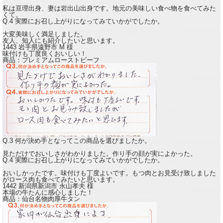
私は亘理出身、妻は岩出山出身です。地元の美味しい食べ物を食べてみた
くて。
Q.4 実際にお召し上がりになってみていかがでしたか。
大変美味しく満足しました。
友人、知人にも紹介したいと思います。
1443 岩手県遠野市
M
様
味付けも丁度良くおいしい！
商品：
プレミアムローストビーフ
Q.3 何が決め手となってこの商品を選びましたか。
見ただけでおいしさがわかりました。作り手の顔が実によかった。
Q.4 実際にお召し上がりになってみていかがでしたか。
おいしかったです。味付けも丁度よいです。
もつ肉とお見受け致しました
がロース肉も食べてみたいと思います。
1442 新潟県新潟市
永山孝夫
様
本場の牛たんに感心しました！
商品：
仙台名物肉厚牛タン