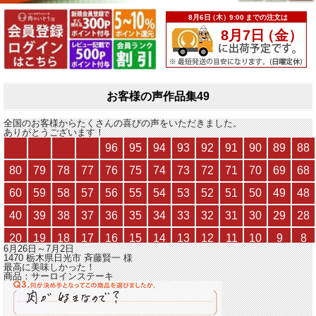
お客様の声作品集49
全国のお客様からたくさんの喜びの声をいただきました。
ありがとうございます！
6月26日～7月2日
1470 栃木県日光市
斉藤賢一
様
最高に美味しかった！
商品：
サーロインステーキ