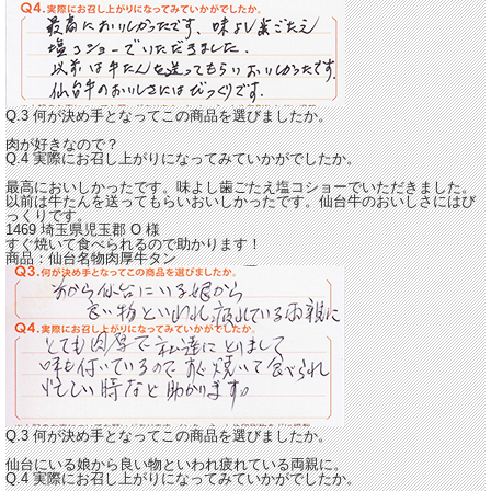
Q.3 何が決め手となってこの商品を選びましたか。
肉が好きなので？
Q.4 実際にお召し上がりになってみていかがでしたか。
最高においしかったです。
味よし歯ごたえ塩コショーでいただきました。
以前は牛たんを送ってもらいおいしかったです。仙台牛のおいしさにはび
っくりです。
1469 埼玉県児玉郡
O
様
すぐ焼いて食べられるので助かります！
商品：
仙台名物肉厚牛タン
Q.3 何が決め手となってこの商品を選びましたか。
仙台にいる娘から良い物といわれ疲れている両親に。
Q.4 実際にお召し上がりになってみていかがでしたか。