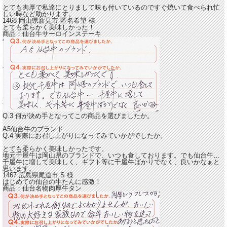
とても
肉厚で私達にとりまして味も付いているのですぐ焼いて食べられ忙
しい時など助かります。
1468 岡山県新見市
匿名希望
様
とても柔らかく美味しかった！
商品：
仙台牛サーロインステーキ
Q.3 何が決め手となってこの商品を選びましたか。
A5仙台牛のブランド
Q.4 実際にお召し上がりになってみていかがでしたか。
とても柔らかく美味しかった
です。
地元千屋牛は岡山県のブランドで、いつも食しております。でも仙台牛…
千屋牛に増して美味しく、ギフト等に千屋牛ばかりでなく、良いかなぁと
思います。
1467 広島県尾道市
S
様
はじめての仙台の牛たんに感激！
商品：
仙台名物肉厚牛タン