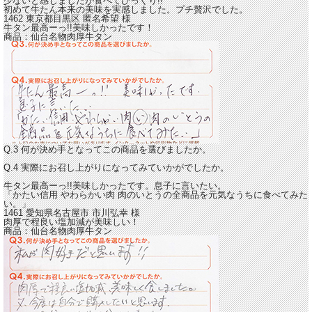
少ないと感じましたが食べてびっくり!!
初めて牛たん本来の美味を実感しました。プチ贅沢でした。
1462 東京都目黒区
匿名希望
様
牛タン最高ーっ!!美味しかったです！
商品：
仙台名物肉厚牛タン
Q.3 何が決め手となってこの商品を選びましたか。
Q.4 実際にお召し上がりになってみていかがでしたか。
牛タン最高ーっ!!美味しかった
です。息子に言いたい。
「かたい信用 やわらかい肉 肉のいとうの全商品を元気なうちに食べてみた
い。」
1461 愛知県名古屋市
市川弘幸
様
肉厚で程良い塩加減が美味しい！
商品：
仙台名物肉厚牛タン