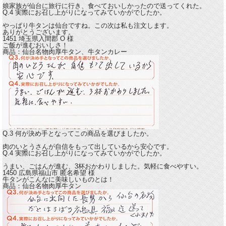
娘家族が仙台に旅行に行き、食べておいしかったので送ってくれた。
Q.4 実際にお召し上がりになってみていかがでしたか。
やっぱり牛タンは仙台ですね。この次は私も注文します。
ありがとうございます。
1451 埼玉県入間郡
O
様
ご飯が進むおいしさ！
商品：
仙台名物肉厚牛タン、牛タンカレー
Q.3 何が決め手となってこの商品を選びましたか。
肉のいとうさんが自信をもって出しているから安心です。
Q.4 実際にお召し上がりになってみていかがでしたか。
うまい、ごはんが進む
、3杯おかわりしました。気軽に食べやすい。
1450 広島県福山市
匿名希望
様
牛タンがこんなに美味しいものとは！
商品：
仙台名物肉厚牛タン