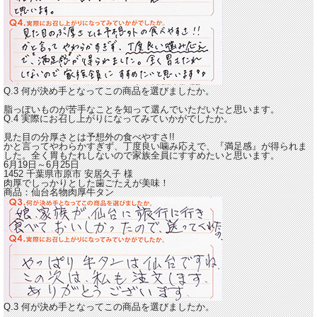
Q.3 何が決め手となってこの商品を選びましたか。
脂っぽいものが苦手なことを知って選んでいただいたと思います。
Q.4 実際にお召し上がりになってみていかがでしたか。
見た目の分厚さとは予想外の食べやすさ!!
かと言ってやわらかすぎず、
丁度良い噛み応えで、『満足感』が得られま
した。
全く胃もたれしないので家族全員にすすめたいと思います。
6月19日～6月25日
1452 千葉県市原市
安居久子
様
肉厚でしっかりとした歯ごたえが美味！
商品：
仙台名物肉厚牛タン
Q.3 何が決め手となってこの商品を選びましたか。