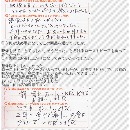
Q.3 何が決め手となってこの商品を選びましたか。
映像を見て、とてもおいしそうだった。とろけるローストビーフを食べて
みたかった。
Q.4 実際にお召し上がりになってみていかがでしたか。
想像以上においしかった。
ローストビーフのソースが入っていましたが、西洋ワサビだけで、お肉の
味が引き立ち丁寧に作られている事が伝わってきました。
1455 鹿児島県鹿児島市
原宏晏
様
おいしくワインでいただきました！
商品：
仙台名物肉厚牛タン