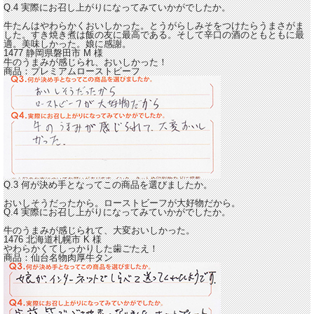
Q.4 実際にお召し上がりになってみていかがでしたか。
牛たんはやわらかくおいしかった。とうがらしみそをつけたらうまさがま
した。すき焼き煮は飯の友に最高である。そして辛口の酒のともともに最
適。
美味しかった。娘に感謝。
1477 静岡県磐田市
M
様
牛のうまみが感じられ、おいしかった！
商品：
プレミアムローストビーフ
Q.3 何が決め手となってこの商品を選びましたか。
おいしそうだったから。ローストビーフが大好物だから。
Q.4 実際にお召し上がりになってみていかがでしたか。
牛のうまみが感じられて、大変おいしかった。
1476 北海道札幌市
K
様
やわらかくてしっかりした歯ごたえ！
商品：
仙台名物肉厚牛タン