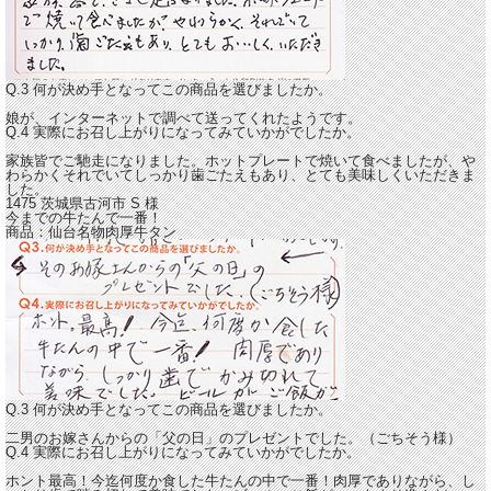
Q.3 何が決め手となってこの商品を選びましたか。
娘が、インターネットで調べて送ってくれたようです。
Q.4 実際にお召し上がりになってみていかがでしたか。
家族皆でご馳走になりました。ホットプレートで焼いて食べましたが、
や
わらかくそれでいてしっかり歯ごたえもあり、とても美味しくいただきま
した。
1475 茨城県古河市
S
様
今までの牛たんで一番！
商品：
仙台名物肉厚牛タン
Q.3 何が決め手となってこの商品を選びましたか。
二男のお嫁さんからの「父の日」のプレゼントでした。（ごちそう様）
Q.4 実際にお召し上がりになってみていかがでしたか。
ホント最高！今迄何度か食した牛たんの中で一番！
肉厚でありながら、し