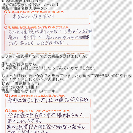
1498 北海道上磯郡
N
様
厚いのに柔らかくおいしかった！
商品：
仙台名物肉厚牛タン
Q.3 何が決め手となってこの商品を選びましたか。
牛たんが好きだから。
Q.4 実際にお召し上がりになってみていかがでしたか。
ちょっと値段が高いかな？と思っていましたが食べて納得!!
厚いのにやわら
か。とてもおいしくいただきました。
1497 千葉県柏市
K
様
今までのお肉で1番！
商品：
仙台牛サイコロステーキ