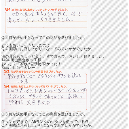
Q.3 何が決め手となってこの商品を選びましたか。
とてもおいしそうだったので
Q.4 実際にお召し上がりになってみていかがでしたか。
油の具合もちょうど良く、皆で喜んで、
おいしく頂きました。
1494 岡山県倉敷市
T
様
おいしくて家族の評判が良かった！
商品：
仙台牛カレー
Q.3 何が決め手となってこの商品を選びましたか。
牛タンが好きで、A5ランクの牛タンを使っている点。
Q.4 実際にお召し上がりになってみていかがでしたか。