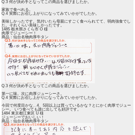
Q.3 何が決め手となってこの商品を選びましたか。
家族で食べれる。
Q.4 実際にお召し上がりになってみていかがでしたか。
美味しかったです。
気付いたら母親にすごく食べられてて、弱肉強食でし
た。それくらい美味しかったです。
1485 栃木県さくら市
O
様
肉厚でジューシー！
商品：
仙台名物肉厚牛タン
Q.3 何が決め手となってこの商品を選びましたか。
第一に味。次に肉厚ジューシーさ。
Q.4 実際にお召し上がりになってみていかがでしたか。
今回で何度目かな…4、5回以上は買っているかな？とにか
く肉厚でジュー
シー。
いつ食べても誰に出しても好評です。
1484 東京都江東区
U
様
ジューシーでおいしい！
商品：
仙台名物肉厚牛タン