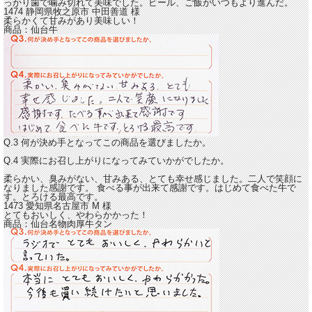
っかり歯で噛み切れて美味でした。ビール、ご飯がいつもより進んだ。
1474 静岡県牧之原市
中田善道
様
柔らかくて甘みがあり美味しい！
商品：
仙台牛
Q.3 何が決め手となってこの商品を選びましたか。
Q.4 実際にお召し上がりになってみていかがでしたか。
柔らかい、臭みがない、甘みある
、とても幸せ感じました。二人で笑顔に
なりました感謝です。 食べる事が出来て感謝です。はじめて食べた牛で
す。とろける最高です。
1473 愛知県名古屋市
M
様
とてもおいしく、やわらかかった！
商品：
仙台名物肉厚牛タン