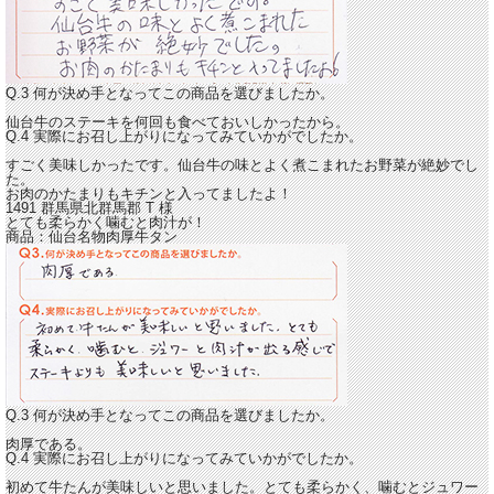
Q.3 何が決め手となってこの商品を選びましたか。
仙台牛のステーキを何回も食べておいしかったから。
Q.4 実際にお召し上がりになってみていかがでしたか。
すごく美味しかったです。
仙台牛の味とよく煮こまれたお野菜が絶妙でし
た。
お肉のかたまりもキチンと入ってましたよ！
1491 群馬県北群馬郡
T
様
とても柔らかく噛むと肉汁が！
商品：
仙台名物肉厚牛タン
Q.3 何が決め手となってこの商品を選びましたか。
肉厚である。
Q.4 実際にお召し上がりになってみていかがでしたか。
初めて牛たんが美味しいと思いました。
とても柔らかく、噛むとジュワー