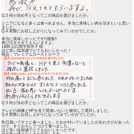
Q.3 何が決め手となってこの商品を選びましたか。
シニアになると多くは食べれません。本当に美味しい肉を頂きたいと思い
ました。
Q.4 実際にお召し上がりになってみていかがでしたか。
本当に美味しかったです!!
感激!!
再び注文させてもらいますよ。
1488 山口県宇部市
F
様
ほど良い塩加減でとてもおいしかった！
商品：
プレミアムローストビーフ
Q.3 何が決め手となってこの商品を選びましたか。
テレビの画像とHPを見て間違いないと確信して選択しました。
Q.4 実際にお召し上がりになってみていかがでしたか。
昨日届いてすぐに食べました。たれが付いていましたが生わさびがあった
ので、すりおろしてつけて食べました。
ほど良い塩加減でとてもおいしかった
です。
全て食べ終えたらまた注文します。