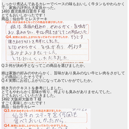
しっかり煮込んであるカレーでベースの
味もおいしく牛タンもやわらかく
て、家族の評判も大変良かった。
1493 鹿児島県日置市
F
様
とてもおいしかったです！
商品：
仙台牛 ヒレステーキ
Q.3 何が決め手となってこの商品を選びましたか。
娘は家族の好みのやわらかく、旨味があり臭みのない牛ヒレ肉をさがして
この商品にしたそうです。
Q.4 実際にお召し上がりになってみていかがでしたか。
焼き方のテキストを参考にしました。
とてもやわらかく旨味が有り、何よりも臭みがありませんでした。
とてもおいしくいただきました。
1492 大阪府大阪市
T
様
すごく美味しかったです！
商品：
仙台牛カレー