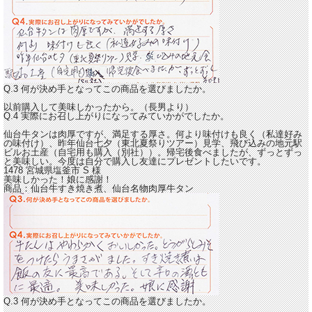
Q.3 何が決め手となってこの商品を選びましたか。
以前購入して美味しかったから。（長男より）
Q.4 実際にお召し上がりになってみていかがでしたか。
仙台牛タンは肉厚ですが、満足する厚さ。何より味付けも良く
（私達好み
の味付け）、昨年仙台七夕（東北夏祭りツアー）見学、飛び込みの地元駅
ビルお土産（自宅用も購入（別社））。帰宅後食べましたが、ずっとずっ
と美味しい。今度は自分で購入し友達にプレゼントしたいです。
1478 宮城県塩釜市
S
様
美味しかった！娘に感謝！
商品：
仙台牛すき焼き煮、仙台名物肉厚牛タン
Q.3 何が決め手となってこの商品を選びましたか。