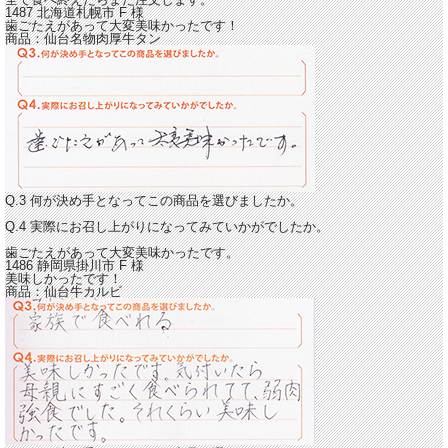
1487 北海道札幌市
F
様
歯ごたえがあって大変美味かったです！
商品：
仙台名物肉厚牛タン
Q.3 何が決め手となってこの商品を選びましたか。
Q.4 実際にお召し上がりになってみていかがでしたか。
歯ごたえがあって大変美味かったです。
1486 静岡県掛川市
F
様
美味しかったです！
商品：
仙台牛カルビ