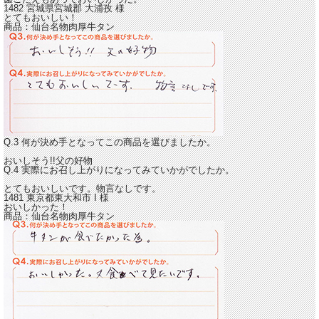
1482 宮城県宮城郡
大浦孜
様
とてもおいしい！
商品：
仙台名物肉厚牛タン
Q.3 何が決め手となってこの商品を選びましたか。
おいしそう!!父の好物
Q.4 実際にお召し上がりになってみていかがでしたか。
とてもおいしいです。
物言なしです。
1481 東京都東大和市
I
様
おいしかった！
商品：
仙台名物肉厚牛タン