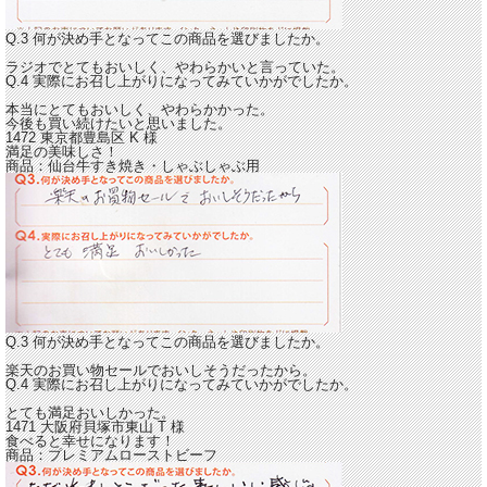
Q.3 何が決め手となってこの商品を選びましたか。
ラジオでとてもおいしく、やわらかいと言っていた。
Q.4 実際にお召し上がりになってみていかがでしたか。
本当に
とてもおいしく、やわらかかった。
今後も買い続けたいと思いました。
1472 東京都豊島区
K
様
満足の美味しさ！
商品：
仙台牛すき焼き・しゃぶしゃぶ用
Q.3 何が決め手となってこの商品を選びましたか。
楽天のお買い物セールでおいしそうだったから。
Q.4 実際にお召し上がりになってみていかがでしたか。
とても満足おいしかった。
1471 大阪府貝塚市東山
T
様
食べると幸せになります！
商品：
プレミアムローストビーフ