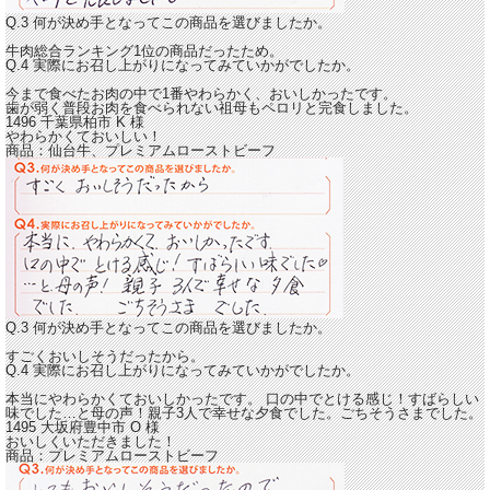
Q.3 何が決め手となってこの商品を選びましたか。
牛肉総合ランキング1位の商品だったため。
Q.4 実際にお召し上がりになってみていかがでしたか。
今まで食べたお肉の中で1番やわらかく、おいしかった
です。
歯が弱く普段お肉を食べられない祖母もペロリと完食しました。
1496 千葉県柏市
K
様
やわらかくておいしい！
商品：
仙台牛、プレミアムローストビーフ
Q.3 何が決め手となってこの商品を選びましたか。
すごくおいしそうだったから。
Q.4 実際にお召し上がりになってみていかがでしたか。
本当にやわらかくておいしかったです。
口の中でとける感じ！すばらしい
味でした…と母の声！親子3人で幸せな夕食でした。ごちそうさまでした。
1495 大坂府豊中市
O
様
おいしくいただきました！
商品：
プレミアムローストビーフ