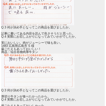
Q.3 何が決め手となってこの商品を選びましたか。
記事に書いてある内容を読んで良さそうだと思った。
Q.4 実際にお召し上がりになってみていかがでしたか。
実においしい。
肉がジューシーで味も良い。
1483 広島県広島市
S
様
歯ごたえもあっておいしい！
商品：
仙台名物肉厚牛タン
Q.3 何が決め手となってこの商品を選びましたか。
厚切り牛タンが食べたかったから。
Q.4 実際にお召し上がりになってみていかがでしたか。
歯ごたえもあっておいしかった。