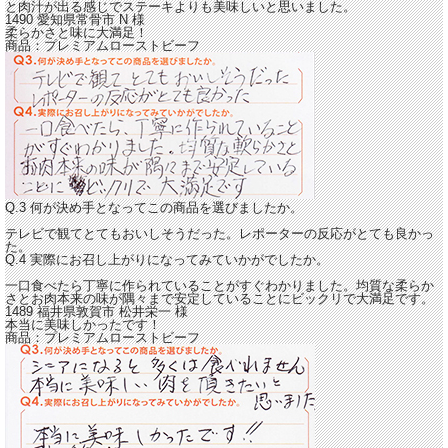
と肉汁が出る感じ
でステーキよりも美味しいと思いました。
1490 愛知県常骨市
N
様
柔らかさと味に大満足！
商品：
プレミアムローストビーフ
Q.3 何が決め手となってこの商品を選びましたか。
テレビで観てとてもおいしそうだった。レポーターの反応がとても良かっ
た。
Q.4 実際にお召し上がりになってみていかがでしたか。
一口食べたら丁寧に作られていることがすぐわかりました。
均質な柔らか
さとお肉本来の味が隅々まで安定していることにビックリで大満足
です。
1489 福井県敦賀市
松井栄一
様
本当に美味しかったです！
商品：
プレミアムローストビーフ