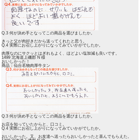
Q.3 何が決め手となってこの商品を選びましたか。
きっと父が肉好きだから送ってくれたと思う。
Q.4 実際にお召し上がりになってみていかがでしたか。
肉厚なのにサクッとはぎれもよく、ほどよい塩加減も良いです。
1499 北海道上磯郡
N
様
おいしかった！
商品：
仙台名物肉厚牛タン
Q.3 何が決め手となってこの商品を選びましたか。
お店を知っていたからと、口コミ。
Q.4 実際にお召し上がりになってみていかがでしたか。
おいしかった。
又、お友達へ送ったらおいしかったと喜んでもらえた。