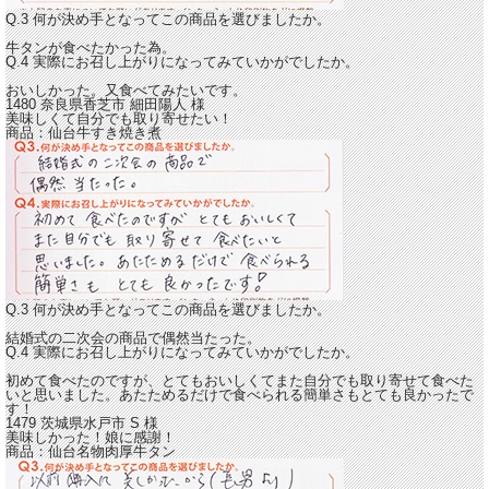
Q.3 何が決め手となってこの商品を選びましたか。
牛タンが食べたかった為。
Q.4 実際にお召し上がりになってみていかがでしたか。
おいしかった。
又食べてみたいです。
1480 奈良県香芝市
細田陽人
様
美味しくて自分でも取り寄せたい！
商品：
仙台牛すき焼き煮
Q.3 何が決め手となってこの商品を選びましたか。
結婚式の二次会の商品で偶然当たった。
Q.4 実際にお召し上がりになってみていかがでしたか。
初めて食べたのですが、
とてもおいしくてまた自分でも取り寄せて食べた
いと思いました。
あたためるだけで食べられる簡単さもとても良かったで
す！
1479 茨城県水戸市
S
様
美味しかった！娘に感謝！
商品：
仙台名物肉厚牛タン