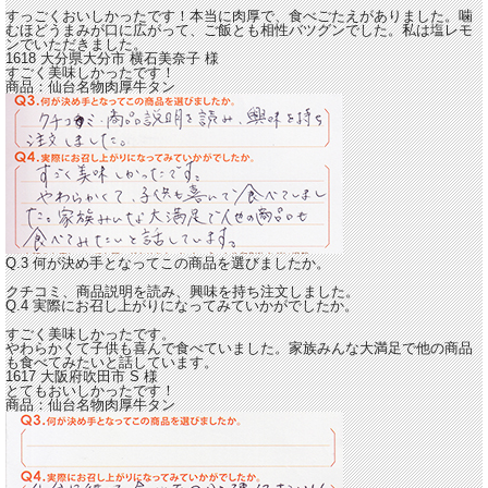
すっごくおいしかったです！
本当に肉厚で、食べごたえがありました。噛
むほどうまみが口に広がって、ご飯とも相性バツグンでした。私は塩レモ
ンでいただきました。
1618 大分県大分市
横石美奈子
様
すごく美味しかったです！
商品：
仙台名物肉厚牛タン
Q.3 何が決め手となってこの商品を選びましたか。
クチコミ、商品説明を読み、興味を持ち注文しました。
Q.4 実際にお召し上がりになってみていかがでしたか。
すごく美味しかったです。
やわらかくて子供も喜んで食べていました。家族みんな大満足で他の商品
も食べてみたいと話しています。
1617 大阪府吹田市
S
様
とてもおいしかったです！
商品：
仙台名物肉厚牛タン