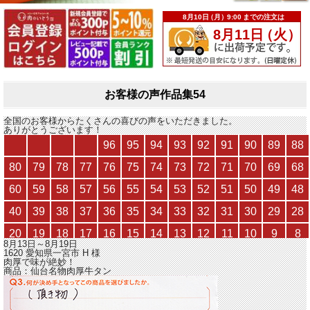
お客様の声作品集54
全国のお客様からたくさんの喜びの声をいただきました。
ありがとうございます！
8月13日～8月19日
1620 愛知県一宮市
H
様
肉厚で味が絶妙！
商品：
仙台名物肉厚牛タン