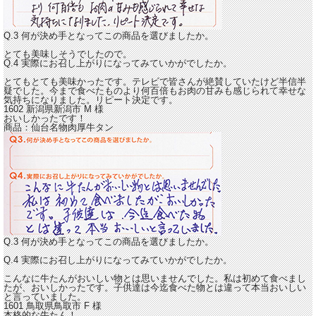
Q.3 何が決め手となってこの商品を選びましたか。
とても美味しそうでしたので。
Q.4 実際にお召し上がりになってみていかがでしたか。
とてもとても美味かったです。テレビで皆さんが絶賛していたけど半信半
疑でした。今まで食べたものより何百倍もお肉の甘みも感じられて
幸せな
気持ちになりました。
リピート決定です。
1602 新潟県新潟市
M
様
おいしかったです！
商品：
仙台名物肉厚牛タン
Q.3 何が決め手となってこの商品を選びましたか。
Q.4 実際にお召し上がりになってみていかがでしたか。
こんなに牛たんがおいしい物とは思いませんでした。
私は初めて食べまし
たが、おいしかったです。
子供達は今迄食べた物とは違って本当おいしい
と言っていました。
1601 鳥取県鳥取市
F
様
本格的な牛たん！