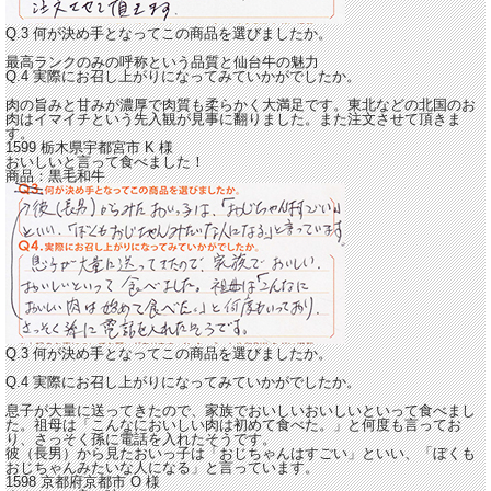
Q.3 何が決め手となってこの商品を選びましたか。
最高ランクのみの呼称という品質と仙台牛の魅力
Q.4 実際にお召し上がりになってみていかがでしたか。
肉の旨みと甘みが濃厚で肉質も柔らかく大満足です
。東北などの北国のお
肉はイマイチという先入観が見事に翻りました。また注文させて頂きま
す。
1599 栃木県宇都宮市
K
様
おいしいと言って食べました！
商品：
黒毛和牛
Q.3 何が決め手となってこの商品を選びましたか。
Q.4 実際にお召し上がりになってみていかがでしたか。
息子が大量に送ってきたので、家族で
おいしいおいしいといって食べまし
た。
祖母は「こんなにおいしい肉は初めて食べた。」と何度も言ってお
り、さっそく孫に電話を入れたそうです。
彼（長男）から見たおいっ子は「おじちゃんはすごい」といい、「ぼくも
おじちゃんみたいな人になる」と言っています。
1598 京都府京都市
O
様