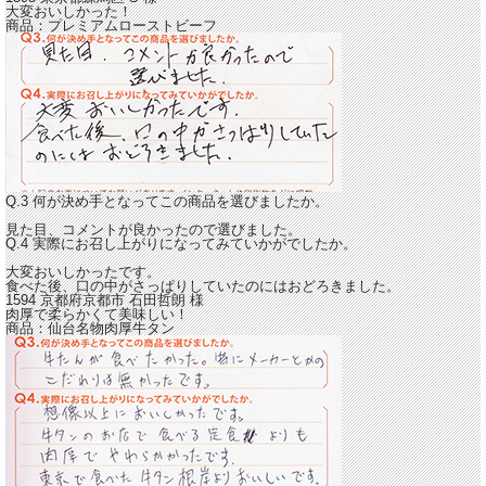
大変おいしかった！
商品：
プレミアムローストビーフ
Q.3 何が決め手となってこの商品を選びましたか。
見た目、コメントが良かったので選びました。
Q.4 実際にお召し上がりになってみていかがでしたか。
大変おいしかったです。
食べた後、口の中がさっぱりしていたのにはおどろきました。
1594 京都府京都市
石田哲朗
様
肉厚で柔らかくて美味しい！
商品：
仙台名物肉厚牛タン