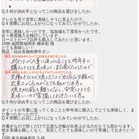
Q.3 何が決め手となってこの商品を選びましたか。
テレビを見て非常に美味しそうに見えたので。
Q.4 実際にお召し上がりになってみていかがでしたか。
非常に美味しかったです。
塩加減も丁度良かったです。
近々再度購入を検討しています。
ローストビーフ以外も購入してみたいと思います。
1596 福岡県福岡市
橋本彩
様
とても美味しい！
商品：
仙台名物肉厚牛タン
Q.3 何が決め手となってこの商品を選びましたか。
ポイントが大量に返ってくることと昨年末に購入してとても美味しく、ま
た食べたかったので。
Q.4 実際にお召し上がりになってみていかがでしたか。
共働きなので焼くだけで立派な夕飯が出来上がるのがとても助かります。
焼き加減も難しくなく、安定して
とても美味しい
ので常備しておきたいで
す。
1595 東京都練馬区
S
様