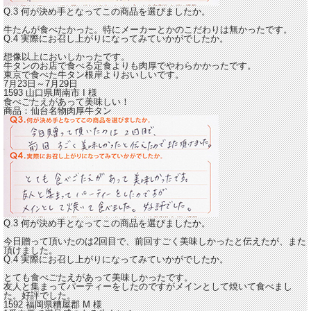
Q.3 何が決め手となってこの商品を選びましたか。
牛たんが食べたかった。特にメーカーとかのこだわりは無かったです。
Q.4 実際にお召し上がりになってみていかがでしたか。
想像以上においしかったです。
牛タンのお店で食べる定食よりも
肉厚でやわらかかった
です。
東京で食べた牛タン根岸よりおいしいです。
7月23日～7月29日
1593 山口県周南市
I
様
食べごたえがあって美味しい！
商品：
仙台名物肉厚牛タン
Q.3 何が決め手となってこの商品を選びましたか。
今日贈って頂いたのは2回目で、前回すごく美味しかったと伝えたが、また
頂けました。
Q.4 実際にお召し上がりになってみていかがでしたか。
とても食べごたえがあって美味しかったです。
友人と集まってパーティーをしたのですがメインとして焼いて食べまし
た。好評でした。
1592 福岡県糟屋郡
M
様