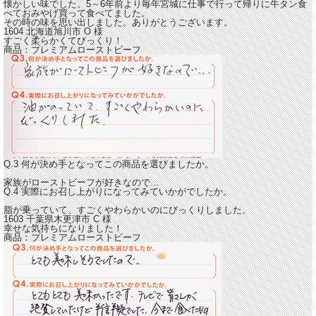
懐かしい味でした。
5～6年前より毎年宮城に仕事で行って帰りに牛タン食
べておみやげ買って食べてました。
その時の味を思い出しました。ありがとうございます。
1604 北海道旭川市
O
様
すごく柔らかくてびっくり！
商品：
プレミアムローストビーフ
Q.3 何が決め手となってこの商品を選びましたか。
家族がローストビーフが好きなので…
Q.4 実際にお召し上がりになってみていかがでしたか。
脂が乗っていて、すごくやわらかいのにびっくりしました。
1603 千葉県木更津市
C
様
幸せな気持ちになりました！
商品：
プレミアムローストビーフ