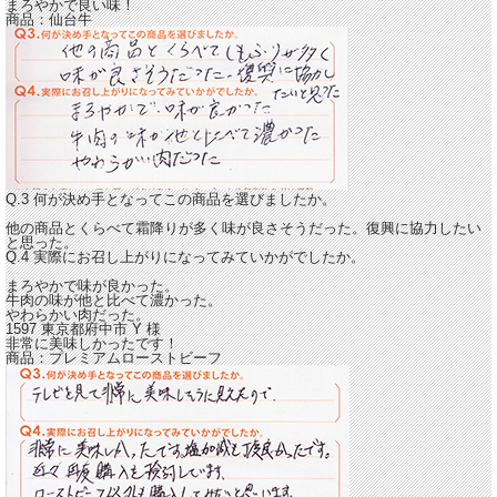
まろやかで良い味！
商品：
仙台牛
Q.3 何が決め手となってこの商品を選びましたか。
他の商品とくらべて霜降りが多く味が良さそうだった。復興に協力したい
と思った。
Q.4 実際にお召し上がりになってみていかがでしたか。
まろやかで味が良かった。
牛肉の味が他と比べて濃かった。
やわらかい肉だった。
1597 東京都府中市
Y
様
非常に美味しかったです！
商品：
プレミアムローストビーフ