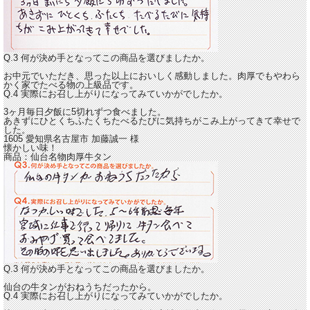
Q.3 何が決め手となってこの商品を選びましたか。
お中元でいただき、思った以上においしく感動しました。肉厚でもやわら
かく家でたべる物の上級品です。
Q.4 実際にお召し上がりになってみていかがでしたか。
3ヶ月毎日夕飯に5切れずつ食べました。
あきずにひとくちふたくちたべるたびに気持ちがこみ上がってきて
幸せで
した。
1605 愛知県名古屋市 加藤誠一 様
懐かしい味！
商品：
仙台名物肉厚牛タン
Q.3 何が決め手となってこの商品を選びましたか。
仙台の牛タンがおねうちだったから。
Q.4 実際にお召し上がりになってみていかがでしたか。