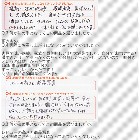
Q.3 何が決め手となってこの商品を選びましたか。
頂きもの。
Q.4 実際にお召し上がりになってみていかがでしたか。
肉厚で味が絶妙、家族全員美味しい!!と大満足でした。
自分で味付けすると
濃すぎたりしてせっかくのたんが台無しだったかもしれないので、味付き
というのは嬉しかったです。
1619 東京都世田谷区
R
様
すっごくおいしかったです！
商品：
仙台名物肉厚牛タンほか
Q.3 何が決め手となってこの商品を選びましたか。
レビューの高さと商品写真
Q.4 実際にお召し上がりになってみていかがでしたか。