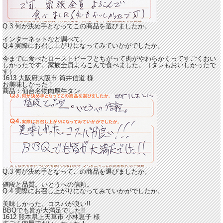
Q.3 何が決め手となってこの商品を選びましたか。
インターネットなど調べて。
Q.4 実際にお召し上がりになってみていかがでしたか。
今までに食べたローストビーフとちがって肉がやわらかくってすごくおい
しかったです。
家族全員よろこんで食べました。（タレもおいしかったで
す）
1613 大阪府大阪市
筒井信道
様
お美味しかった！
商品：
仙台名物肉厚牛タン
Q.3 何が決め手となってこの商品を選びましたか。
値段と品質。いとうへの信頼。
Q.4 実際にお召し上がりになってみていかがでしたか。
美味しかった。
コスパが良い!!
BBQでも皆が大満足でした!!
1612 熊本県上天草市
小林恵子
様