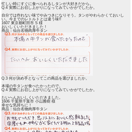
忙しい時にすぐに食べられるしタンが大好きだから。
Q.4 実際にお召し上がりになってみていかがでしたか。
自分では作れない味でやみつきになりそう。
タンがやわらかくておいし
い。
今までのレトルトとは違う味!!
1607 東京都町田市
S
様
おいしくいただきました！
商品：
仙台名物肉厚牛タン
Q.3 何が決め手となってこの商品を選びましたか。
本場の牛タンが食べたかったので。
Q.4 実際にお召し上がりになってみていかがでしたか。
たいへんおいしくいただきました。
1606 千葉県千葉市
小山雅樹
様
幸せな気持ちに！
商品：
仙台名物肉厚牛タン