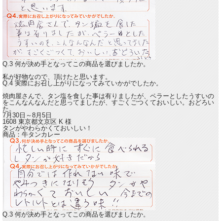
Q.3 何が決め手となってこの商品を選びましたか。
私が好物なので、頂けたと思います。
Q.4 実際にお召し上がりになってみていかがでしたか。
焼肉屋さんで、タン塩を食した事は有りましたが、ペラーとしたうすいの
をこんなんなんだと思ってましたが、
すごくごつくておいしい。おどろい
た。
7月30日～8月5日
1608 東京都文京区
K
様
タンがやわらかくておいしい！
商品：
牛タンカレー
Q.3 何が決め手となってこの商品を選びましたか。