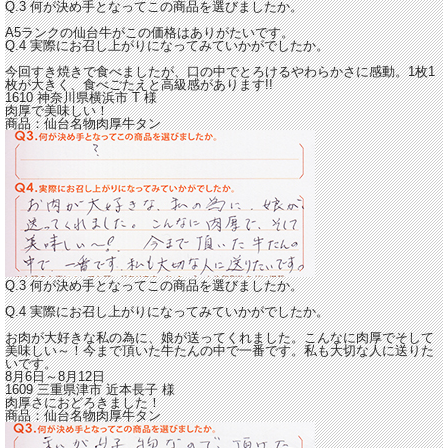
Q.3 何が決め手となってこの商品を選びましたか。
A5ランクの仙台牛がこの価格はありがたいです。
Q.4 実際にお召し上がりになってみていかがでしたか。
今回すき焼きで食べましたが、
口の中でとろけるやわらかさに感動。
1枚1
枚が大きく、食べごたえと高級感があります!!
1610 神奈川県横浜市
T
様
肉厚で美味しい！
商品：
仙台名物肉厚牛タン
Q.3 何が決め手となってこの商品を選びましたか。
Q.4 実際にお召し上がりになってみていかがでしたか。
お肉が大好きな私の為に、娘が送ってくれました。
こんなに肉厚でそして
美味しい～！
今まで頂いた牛たんの中で一番です。私も大切な人に送りた
いです。
8月6日～8月12日
1609 三重県津市
近本長子
様
肉厚さにおどろきました！
商品：
仙台名物肉厚牛タン