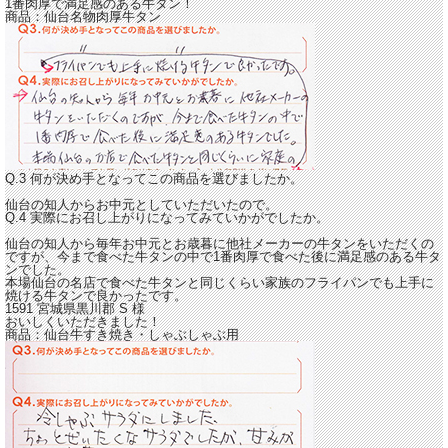
1番肉厚で満足感のある牛タン！
商品：
仙台名物肉厚牛タン
Q.3 何が決め手となってこの商品を選びましたか。
仙台の知人からお中元としていただいたので。
Q.4 実際にお召し上がりになってみていかがでしたか。
仙台の知人から毎年お中元とお歳暮に他社メーカーの牛タンをいただくの
ですが、今まで食べた牛タンの中で
1番肉厚で食べた後に満足感のある牛タ
ン
でした。
本場仙台の名店で食べた牛タンと同じくらい家族のフライパンでも上手に
焼ける牛タンで良かったです。
1591 宮城県黒川郡
S
様
おいしくいただきました！
商品：
仙台牛すき焼き・しゃぶしゃぶ用