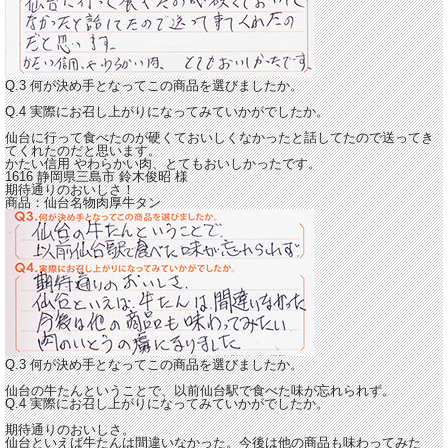
Q.3 何が決め手となってこの商品を選びましたか。
Q.4 実際にお召し上がりになってみていかがでしたか。
仙台に行って食べたのが硬くておいしくなかったと話してたので送ってき
てくれたのだと思います。
かたい信用 やわらかい肉、
とてもおいしかったです。
1616 静岡県三島市
鈴木俊昭
様
期待通りのおいしさ！
商品：
仙台名物肉厚牛タン
Q.3 何が決め手となってこの商品を選びましたか。
仙台の牛たんということで、以前仙台駅で食べた味が忘れられず。
Q.4 実際にお召し上がりになってみていかがでしたか。
期待通りのおいしさ。
仙台といえば牛たんは間違いなかった。今後は他の商品も味わってみた