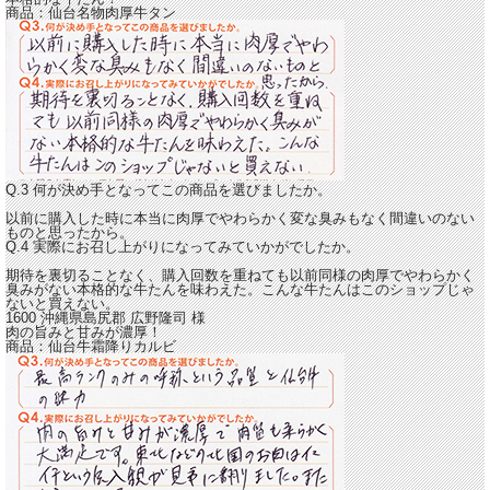
商品：
仙台名物肉厚牛タン
Q.3 何が決め手となってこの商品を選びましたか。
以前に購入した時に本当に肉厚でやわらかく変な臭みもなく間違いのない
ものと思ったから。
Q.4 実際にお召し上がりになってみていかがでしたか。
期待を裏切ることなく、購入回数を重ねても以前同様の肉厚でやわらかく
臭みがない
本格的な牛たんを味わえた。
こんな牛たんはこのショップじゃ
ないと買えない。
1600 沖縄県島尻郡
広野隆司
様
肉の旨みと甘みが濃厚！
商品：
仙台牛霜降りカルビ