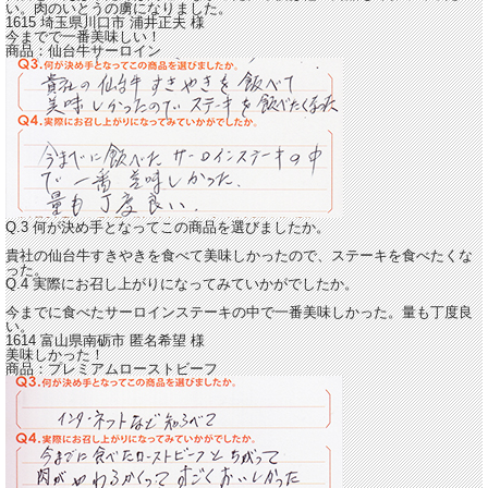
い。肉のいとうの虜になりました。
1615 埼玉県川口市
浦井正夫
様
今までで一番美味しい！
商品：
仙台牛サーロイン
Q.3 何が決め手となってこの商品を選びましたか。
貴社の仙台牛すきやきを食べて美味しかったので、ステーキを食べたくな
った。
Q.4 実際にお召し上がりになってみていかがでしたか。
今までに食べたサーロインステーキの中で一番美味しかった。
量も丁度良
い。
1614 富山県南砺市
匿名希望
様
美味しかった！
商品：
プレミアムローストビーフ