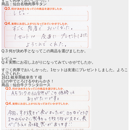
すごく肉厚でおいしかった！
商品：
仙台名物肉厚牛タン
Q.3 何が決め手となってこの商品を選びましたか。
レビュー
Q.4 実際にお召し上がりになってみていかがでしたか。
すごく肉厚でおいしかった。
1セットは友達にプレゼントしました。よろこ
んでくれた。
1611 岐阜県岐阜市
Y
様
口の中でとろけるやわらかさ！
商品：
仙台牛クラシタロース