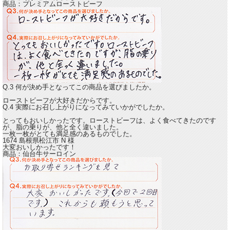
商品：
プレミアムローストビーフ
Q.3 何が決め手となってこの商品を選びましたか。
ローストビーフが大好きだからです。
Q.4 実際にお召し上がりになってみていかがでしたか。
とってもおいしかったです。ローストビーフは、よく食べてきたのです
が、
脂の乗りが、他と全く違いました。
一枚一枚がとても満足感のあるものでした。
1674 島根県松江市
N
様
大変おいしかったです！
商品：
仙台牛サーロイン