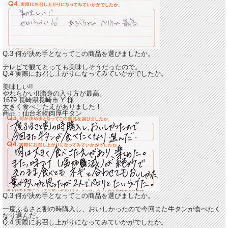
Q.3 何が決め手となってこの商品を選びましたか。
テレビで観てとっても美味しそうだったので。
Q.4 実際にお召し上がりになってみていかがでしたか。
美味しい!!
やわらかい!!脂身の入り方が最高。
1679 長崎県長崎市
Y
様
大きく食べごたえがありました！
商品：
仙台名物肉厚牛タン
Q.3 何が決め手となってこの商品を選びましたか。
一度ふるさと割の時購入し、おいしかったので今回また牛タンが食べたく
なり選んだ。
Q.4 実際にお召し上がりになってみていかがでしたか。