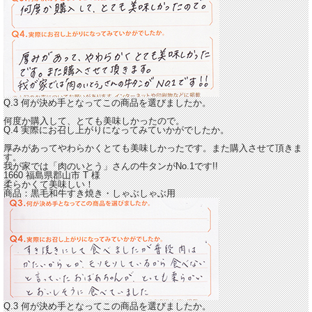
Q.3 何が決め手となってこの商品を選びましたか。
何度か購入して、とても美味しかったので。
Q.4 実際にお召し上がりになってみていかがでしたか。
厚みがあってやわらかくとても美味しかったです。
また購入させて頂きま
す。
我が家では「肉のいとう」さんの牛タンがNo.1です!!
1660 福島県郡山市
T
様
柔らかくて美味しい！
商品：
黒毛和牛すき焼き・しゃぶしゃぶ用
Q.3 何が決め手となってこの商品を選びましたか。