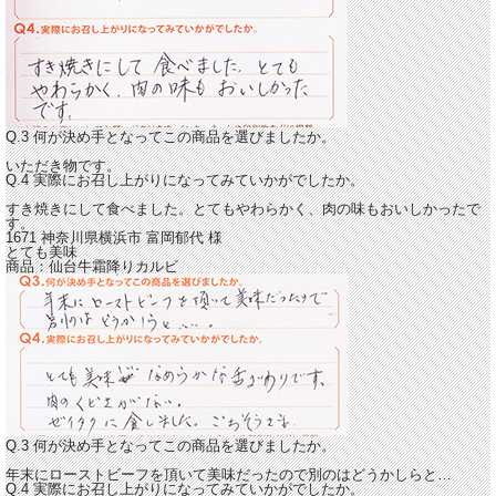
Q.3 何が決め手となってこの商品を選びましたか。
いただき物です。
Q.4 実際にお召し上がりになってみていかがでしたか。
すき焼きにして食べました。
とてもやわらかく、肉の味もおいしかったで
す。
1671 神奈川県横浜市
富岡郁代
様
とても美味
商品：
仙台牛霜降りカルビ
Q.3 何が決め手となってこの商品を選びましたか。
年末にローストビーフを頂いて美味だったので別のはどうかしらと…
Q.4 実際にお召し上がりになってみていかがでしたか。