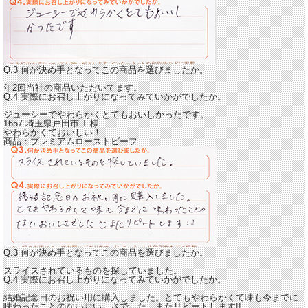
Q.3 何が決め手となってこの商品を選びましたか。
年2回当社の商品いただいてます。
Q.4 実際にお召し上がりになってみていかがでしたか。
ジューシーでやわらかくとてもおいしかったです。
1657 埼玉県戸田市
T
様
やわらかくておいしい！
商品：
プレミアムローストビーフ
Q.3 何が決め手となってこの商品を選びましたか。
スライスされているものを探していました。
Q.4 実際にお召し上がりになってみていかがでしたか。
結婚記念日のお祝い用に購入しました。
とてもやわらかくて味も今までに
味わったことのないおいしさでした。
またリピートします!!