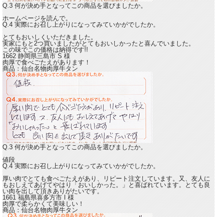
Q.3 何が決め手となってこの商品を選びましたか。
ホームページを読んで。
Q.4 実際にお召し上がりになってみていかがでしたか。
とてもおいしくいただきました。
実家にもと2つ買いましたがとてもおいしかったと喜んでいました。
この味でこの価格は納得です!!
1662 静岡県三島市
S
様
肉厚で食べごたえがあります！
商品：
仙台名物肉厚牛タン
Q.3 何が決め手となってこの商品を選びましたか。
値段
Q.4 実際にお召し上がりになってみていかがでしたか。
厚い肉でとても食べごたえがあり、リピート注文しています。
又、友人に
もおしえてあげてやはり「おいしかった。」と喜ばれています。とても良
い肉を出して頂きありがたいです。
1661 福島県喜多方市
I
様
肉厚で柔らかくて美味しい！
商品：
仙台名物肉厚牛タン