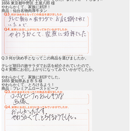
1656 東京都中野区
土屋八郎
様
やわらかくて、家族に好評！
商品：
仙台名物肉厚牛タン
Q.3 何が決め手となってこの商品を選びましたか。
テレビ朝日の旅サラダでお店を紹介されていたので。
Q.4 実際にお召し上がりになってみていかがでしたか。
やわらかくて、家族に好評でした。
1655 愛知県あま市
S
様
やわらかくて、とろけるよう！
商品：
プレミアムローストビーフ