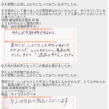
Q.4 実際にお召し上がりになってみていかがでしたか。
すき焼きにして食べましたが普段肉はかたいからとか、モリモリしている
から食べないと言っていたおばあちゃんが、
とても柔らかいとおいしそう
に食べていました。
1659 愛知県名古屋市
M
様
とてもやわらかく最高の肉！
商品：
仙台名物肉厚牛タン
Q.3 何が決め手となってこの商品を選びましたか。
牛たんが大好物であるから。
Q.4 実際にお召し上がりになってみていかがでしたか。
厚切りで、しっかりとした牛タンであるにもかかわらず、
とてもやわらか
く、最高の肉
でした。まさに逸品の牛たんでした。
1658 兵庫県赤穂市
O
様
ジューシーでおいしい！
商品：
サイコロステーキ