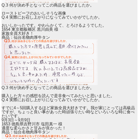
Q.3 何が決め手となってこの商品を選びましたか。
ローストビーフのおいしそうな画像
Q.4 実際にお召し上がりになってみていかがでしたか。
おいしかったです。
やわらかくて、とろけるようでした。
1654 東京都板橋区
黒川由美
様
家族全員大好き！
商品：
仙台名物肉厚牛タン
Q.3 何が決め手となってこの商品を選びましたか。
購入した方々の感想を読んで是非食べてみたいと思いました。
Q.4 実際にお召し上がりになってみていかがでしたか。
すでに4～5回購入するほど
家族全員大好きです。
我が家にとっては高級品
ですが、ちょっと良い事があった時頑張りたい時などいろいろな時に食べ
たいです。
9月3日～9月9日
1653 徳島県吉野川市
塩田真一
様
適度な柔らかさと甘みが良かった！
商品：
仙台名物肉厚牛タン