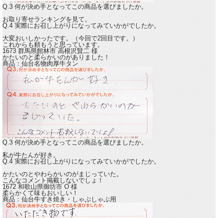
Q.3 何が決め手となってこの商品を選びましたか。
お取り寄せランキングを見て。
Q.4 実際にお召し上がりになってみていかがでしたか。
大変おいしかったです。
（今回で2回目です。）
これからも頼もうと思っています。
1673 群馬県館林市
高根沢賢二
様
かたいのと柔らかいのがありました！
商品：
仙台名物肉厚牛タン
Q.3 何が決め手となってこの商品を選びましたか。
私が牛たんが好き。
Q.4 実際にお召し上がりになってみていかがでしたか。
かたいのとやわらかいのがまじっていた。
こんなコメント掲載しないでしょ！
1672 和歌山県御坊市
O
様
柔らかくて味もおいしい！
商品：
仙台牛すき焼き・しゃぶしゃぶ用