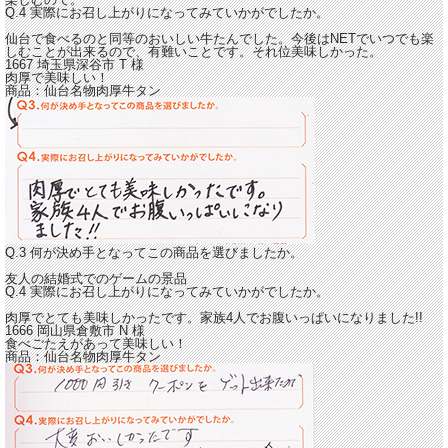
Q.4 実際にお召し上がりになってみていかがでしたか。
仙台で食べるのと同等のおいしい牛たんでした。今後はNETでいつでも楽
しむことが出来るので、有難いことです。それ位美味しかった。
1667 埼玉県深谷市
T
様
肉厚で美味しい！
商品：
仙台名物肉厚牛タン
Q.3 何が決め手となってこの商品を選びましたか。
友人の結婚式でのゲームの景品
Q.4 実際にお召し上がりになってみていかがでしたか。
肉厚でとても美味しかったです。
家族4人でお腹いっぱいになりました!!
1666 岡山県倉敷市
N
様
食べごたえがあって美味しい！
商品：
仙台名物肉厚牛タン