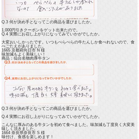
Q.3 何が決め手となってこの商品を選びましたか。
1,000円引きクーポンをゲット出来たので。
Q.4 実際にお召し上がりになってみていかがでしたか。
大変おいしかったです。いつもぺらぺらの牛たんしか食べれないので、食
べごたえがありました。
1665 京都府向日市
N
様
味加減もよく美味しい！
商品：
仙台名物肉厚牛タン
Q.3 何が決め手となってこの商品を選びましたか。
Q.4 実際にお召し上がりになってみていかがでしたか。
こんなに厚みのある牛タンを初めて食べました。
味加減も丁度良く大変美
味しく頂きました。
1664 奈良県奈良市
S
様
味付け、食感を楽しめます！