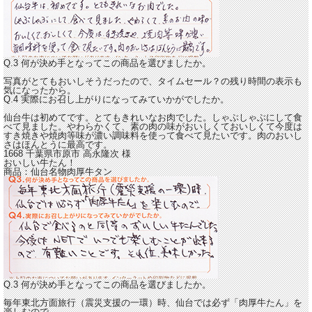
Q.3 何が決め手となってこの商品を選びましたか。
写真がとてもおいしそうだったので、タイムセール？の残り時間の表示も
気になったから。
Q.4 実際にお召し上がりになってみていかがでしたか。
仙台牛は初めてです。とてもきれいなお肉でした。しゃぶしゃぶにして食
べて見ました。やわらかくて、素の肉の味がおいしくておいしくて今度は
すき焼きや焼肉等味が濃い調味料を使って食べて見たいです。
肉のおいし
さはほんとうに最高です。
1668 千葉県市原市
高永隆次
様
おいしい牛たん！
商品：
仙台名物肉厚牛タン
Q.3 何が決め手となってこの商品を選びましたか。
毎年東北方面旅行（震災支援の一環）時、仙台では必ず「肉厚牛たん」を
楽しむので。