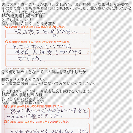
肉は大きく食べごたえがあり、楽しめた。
また味付け（塩加減）が絶妙で
そのまま食べてもネギと合わせてもおいしかった。量が多いかと思ったが2
人でペロリとたいらげた。
1678 北海道札幌市
T
様
とてもおいしい！
商品：
梅にんにく、とりそぼろ
Q.3 何が決め手となってこの商品を選びましたか。
味の良さとあきがこない。
Q.4 実際にお召し上がりになってみていかがでしたか。
とてもおいしいです。
今後も注文し続けるでしょう。
1677 栃木県足利市
A
様
おいしくいただきました！
商品：
仙台牛霜降カルビ