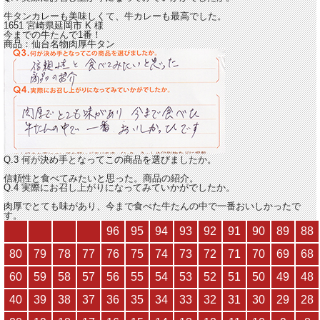
牛タンカレーも美味しくて、
牛カレーも最高でした。
1651 宮崎県延岡市
K
様
今までの牛たんで1番！
商品：
仙台名物肉厚牛タン
Q.3 何が決め手となってこの商品を選びましたか。
信頼性と食べてみたいと思った。商品の紹介。
Q.4 実際にお召し上がりになってみていかがでしたか。
肉厚でとても味があり、今まで食べた牛たんの中で一番おいしかったで
す。