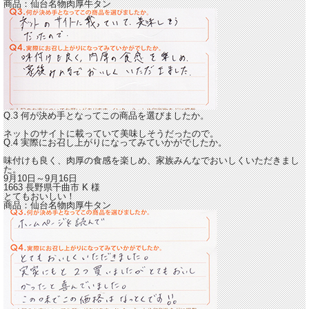
商品：
仙台名物肉厚牛タン
Q.3 何が決め手となってこの商品を選びましたか。
ネットのサイトに載っていて美味しそうだったので。
Q.4 実際にお召し上がりになってみていかがでしたか。
味付けも良く、肉厚の食感を楽しめ、家族みんなでおいしくいただきまし
た。
9月10日～9月16日
1663 長野県千曲市
K
様
とてもおいしい！
商品：
仙台名物肉厚牛タン