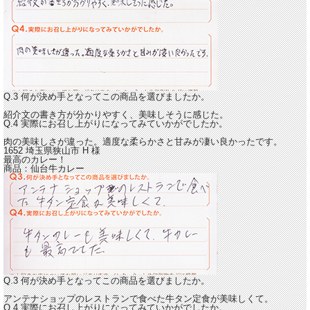
Q.3 何が決め手となってこの商品を選びましたか。
紹介文の書き方が分かりやすく、美味しそうに感じた。
Q.4 実際にお召し上がりになってみていかがでしたか。
肉の美味しさが違った。
適度な柔らかさと甘みが凄い良かったです。
1652 埼玉県狭山市
H
様
最高のカレー！
商品：
仙台牛カレー
Q.3 何が決め手となってこの商品を選びましたか。
アンテナショップのレストランで食べた牛タン定食が美味しくて。
Q.4 実際にお召し上がりになってみていかがでしたか。