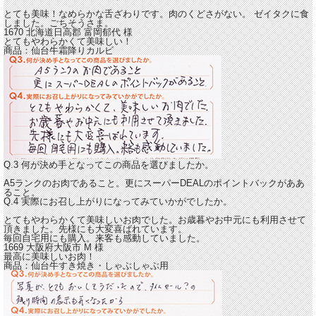
とても美味！なめらかな舌ざわりです。
肉のくどさがない。 ゼイタクに食
しました。ごちそうさま。
1670 北海道日高郡
富岡郁代
様
とてもやわらかくて美味しい！
商品：
仙台牛霜降りカルビ
Q.3 何が決め手となってこの商品を選びましたか。
A5ランクのお肉であること。更にスーパーDEALのポイントバックがああ
ること。
Q.4 実際にお召し上がりになってみていかがでしたか。
とてもやわらかくて美味しい
お肉でした。お歳暮やお中元にも利用させて
頂きました。先様にも大変喜ばれています。
毎回自宅用にも購入。来客も感動していました。
1669 大阪府大阪市
M
様
最高に美味しいお肉！
商品：
仙台牛すき焼き・しゃぶしゃぶ用