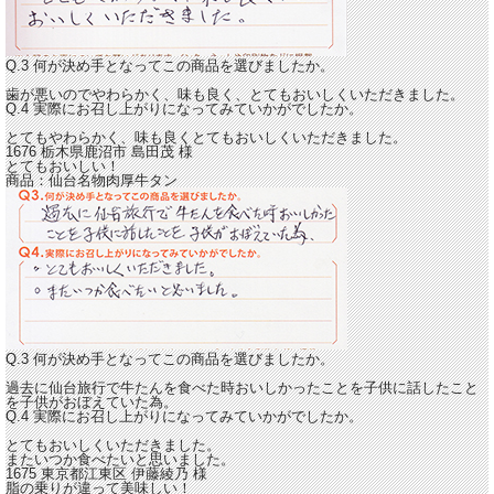
Q.3 何が決め手となってこの商品を選びましたか。
歯が悪いのでやわらかく、味も良く、とてもおいしくいただきました。
Q.4 実際にお召し上がりになってみていかがでしたか。
とてもやわらかく、味も良くとても
おいしくいただきました。
1676 栃木県鹿沼市
島田茂
様
とてもおいしい！
商品：
仙台名物肉厚牛タン
Q.3 何が決め手となってこの商品を選びましたか。
過去に仙台旅行で牛たんを食べた時おいしかったことを子供に話したこと
を子供がおぼえていた為。
Q.4 実際にお召し上がりになってみていかがでしたか。
とてもおいしくいただきました。
またいつか食べたいと思いました。
1675 東京都江東区
伊藤綾乃
様
脂の乗りが違って美味しい！