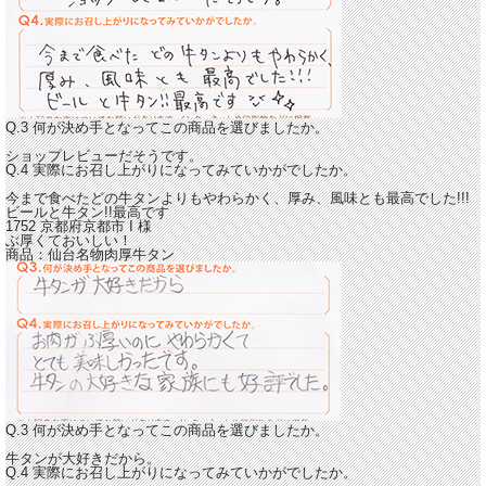
Q.3 何が決め手となってこの商品を選びましたか。
ショップレビューだそうです。
Q.4 実際にお召し上がりになってみていかがでしたか。
今まで食べたどの牛タンよりもやわらかく、
厚み、風味とも最高でした!!!
ビールと牛タン!!最高です
1752 京都府京都市
I
様
ぶ厚くておいしい！
商品：
仙台名物肉厚牛タン
Q.3 何が決め手となってこの商品を選びましたか。
牛タンが大好きだから。
Q.4 実際にお召し上がりになってみていかがでしたか。