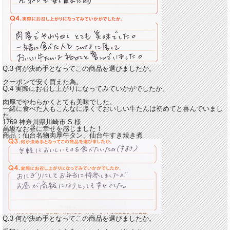
Q.3 何が決め手となってこの商品を選びましたか。
クーポンで安く買えた為。
Q.4 実際にお召し上がりになってみていかがでしたか。
肉厚でやわらかくとても美味でした。
一緒に食べた人もこんなに厚くておいしい牛たんは初めてと喜んでいまし
た。
1769 神奈川県川崎市
S
様
高級なお昼に幸せを感じました！
商品：
仙台名物肉厚牛タン、仙台牛すき焼き煮
Q.3 何が決め手となってこの商品を選びましたか。