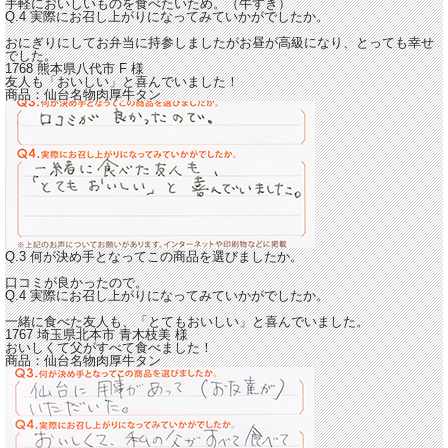
手軽においしいものを食べたいため。（牛すき）
Q.4 実際にお召し上がりになってみていかがでしたか。
おにぎりにしてお弁当に持参しましたが
お昼が高級になり、とっても幸せ
でした。
1768 熊本県八代市
F
様
友人も「おいしい」と喜んでいました！
商品：
仙台名物肉厚牛タン
Q.3 何が決め手となってこの商品を選びましたか。
口コミが良かったので。
Q.4 実際にお召し上がりになってみていかがでしたか。
一緒に食べた友人も、「とてもおいしい」と喜んでいました。
1767 埼玉県北本市
青木枝美
様
おいしくて父がすべて食べました！
商品：
仙台名物肉厚牛タン