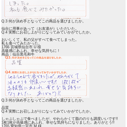
Q.3 何が決め手となってこの商品を選びましたか。
仙台に用事があって（お友達が）いただいた。
Q.4 実際にお召し上がりになってみていかがでしたか。
おいしくて、私の父がすべて食べてしまった。
私も食べてみたかった。
1766 宮城県仙台市
U
様
高級感にあふれ、幸せな気持ちに！
商品：
仙台黒毛和牛
Q.3 何が決め手となってこの商品を選びましたか。
品質
Q.4 実際にお召し上がりになってみていかがでしたか。
しゃぶしゃぶで食べましたが、やわらかくて脂ののりも調度いいです!!
1枚1枚が高級感にあふれ、幸せな気持ちになりました。ありがとう!!
1765 愛知県一宮市
M
様