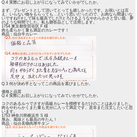
Q.4 実際にお召し上がりになってみていかがでしたか。
まず、プレゼントとして頂いてとっても嬉しかったです。お祝いとは言
え、いらない物をもらっても…という思いだったので、お肉なら間違いな
いですね!!そして味も最高でした!!
とろけるようなやわらかさと甘い脂、夢
のような時間でした。
私も贈答品として活用します。
1754 東京都世田谷区
F
様
肉も柔らかく量も満足のカレーです！
商品：
仙台牛カレー
Q.3 何が決め手となってこの商品を選びましたか。
価格と品質
Q.4 実際にお召し上がりになってみていかがでしたか。
コクのあるルゥでさすが高級カレーを標榜するだけのことはありました。
肉もやわらかくまた量も充分に入って満足です。
是非また注文したいと思
います。
1753 神奈川県横浜市
S
様
厚み、風味とも最高の牛たん！
商品：
仙台名物肉厚牛タン