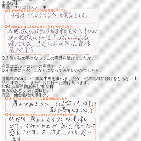
上品な味！
商品：
サイコロステーキ
Q.3 何が決め手となってこの商品を選びましたか。
今回はゴルフコンペの商品でした。
Q.4 実際にお召し上がりになってみていかがでしたか。
各地域のA5ランク国産牛肉を食べましたが、他の地域にひけをとらない
上
品な味でした。
また仙台に行った際は食べます。
1764 兵庫県南あわじ市
N
様
厚みのあるタンは美味しい！
商品：
仙台名物肉厚牛タン