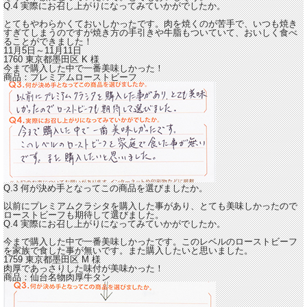
Q.4 実際にお召し上がりになってみていかがでしたか。
とてもやわらかくておいしかったです。
肉を焼くのが苦手で、いつも焼き
すぎてしまうのですが焼き方の手引きや牛脂もついていて、おいしく食べ
ることができました！
11月5日～11月11日
1760 東京都墨田区
K
様
今まで購入した中で一番美味しかった！
商品：
プレミアムローストビーフ
Q.3 何が決め手となってこの商品を選びましたか。
以前にプレミアムクラシタを購入した事があり、とても美味しかったので
ローストビーフも期待して選びました。
Q.4 実際にお召し上がりになってみていかがでしたか。
今まで購入した中で一番美味しかったです。
このレベルのローストビーフ
を家族で食した事が無いです。また購入したいと思いました。
1759 東京都墨田区
M
様
肉厚であっさりした味付が美味かった！
商品：
仙台名物肉厚牛タン