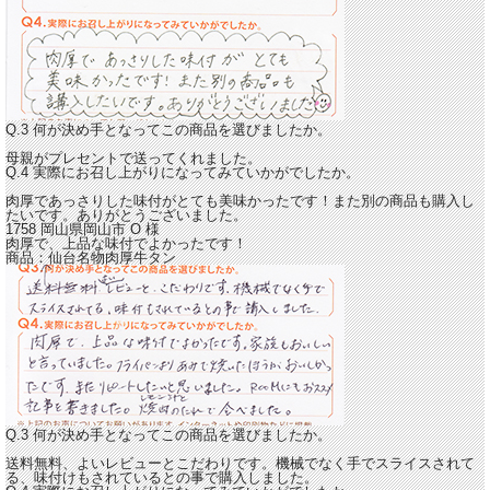
Q.3 何が決め手となってこの商品を選びましたか。
母親がプレセントで送ってくれました。
Q.4 実際にお召し上がりになってみていかがでしたか。
肉厚であっさりした味付がとても美味かったです！
また別の商品も購入し
たいです。ありがとうございました。
1758 岡山県岡山市
O
様
肉厚で、上品な味付でよかったです！
商品：
仙台名物肉厚牛タン
Q.3 何が決め手となってこの商品を選びましたか。
送料無料、よいレビューとこだわりです。機械でなく手でスライスされて
る、味付けもされているとの事で購入しました。