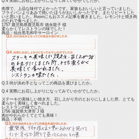
Q.4 実際にお召し上がりになってみていかがでしたか。
肉厚で、上品な味付でよかったです。
家族もおいしいと言っていました。
フライパンよりあみで焼いたほうがおいしかったです。またリピートした
いと思いました。Roomにもおススメ記事を書きました。レモン汁と焼き肉
のたれで食べました。
1757 鹿児島県鹿児島市
徳永龍子
様
柔らかくてレストランの味でした！
商品：
仙台黒毛和牛サーロイン
Q.3 何が決め手となってこの商品を選びましたか。
Q.4 実際にお召し上がりになってみていかがでしたか。
ステーキの美味しい焼き方、召し上がり方のとおりにしました所、とても
柔らかく美味しく食べれました。
レストランの味でした。
1756 滋賀県大津市
J
様
肉がやわらかくてとても美味！
商品：
不明