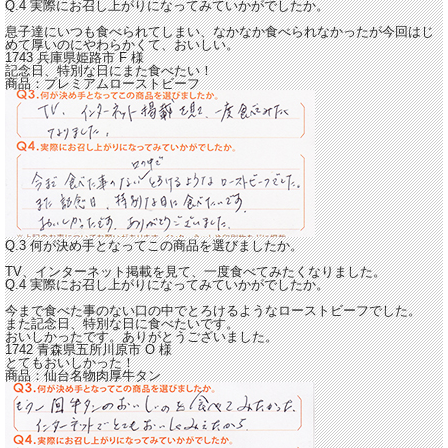
Q.4 実際にお召し上がりになってみていかがでしたか。
息子達にいつも食べられてしまい、なかなか食べられなかったが今回はじ
めて厚いのに
やわらかくて、おいしい。
1743 兵庫県姫路市
F
様
記念日、特別な日にまた食べたい！
商品：
プレミアムローストビーフ
Q.3 何が決め手となってこの商品を選びましたか。
TV、インターネット掲載を見て、一度食べてみたくなりました。
Q.4 実際にお召し上がりになってみていかがでしたか。
今まで食べた事のない口の中でとろけるようなローストビーフでした。
また記念日、特別な日に食べたいです。
おいしかったです。ありがとうございました。
1742 青森県五所川原市
O
様
とてもおいしかった！
商品：
仙台名物肉厚牛タン