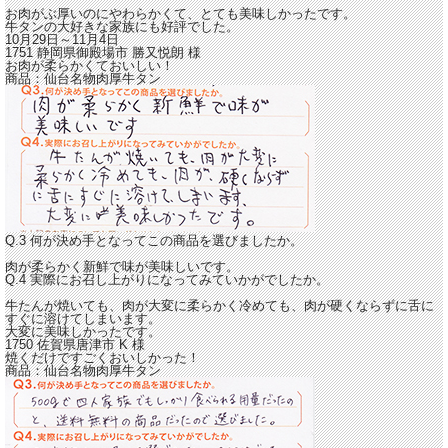
お肉がぶ厚いのにやわらかくて、とても美味しかったです。
牛タンの大好きな家族にも好評でした。
10月29日～11月4日
1751 静岡県御殿場市
勝又悦朗
様
お肉が柔らかくておいしい！
商品：
仙台名物肉厚牛タン
Q.3 何が決め手となってこの商品を選びましたか。
肉が柔らかく新鮮で味が美味しいです。
Q.4 実際にお召し上がりになってみていかがでしたか。
牛たんが焼いても、
肉が大変に柔らかく冷めても、肉が硬くならずに舌に
すぐに溶けてしまいます。
大変に美味しかったです。
1750 佐賀県唐津市
K
様
焼くだけですごくおいしかった！
商品：
仙台名物肉厚牛タン