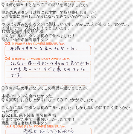
Q.3 何が決め手となってこの商品を選びましたか。
厚みのあるタン（以前にも注文して取り寄せしました）
Q.4 実際にお召し上がりになってみていかがでしたか。
やっぱり
厚みのあるタンは美味しいです。
かみごたえがあって、食べたっ
て感じです。又注文しようと思います。
1763 愛知県丹羽郡
Y
様
こんなに厚い牛タンは初めて食べました！
商品：
仙台名物肉厚牛タン
Q.3 何が決め手となってこの商品を選びましたか。
本場の牛タンを食べたかった。
Q.4 実際にお召し上がりになってみていかがでしたか。
こんなに厚い牛タンは初めて食べました。
しかも厚いのにすごく柔らかか
ったです。
1762 山口県下関市
匿名希望
様
今まで食べた中で一番おいしかったです！
商品：
仙台名物肉厚牛タン