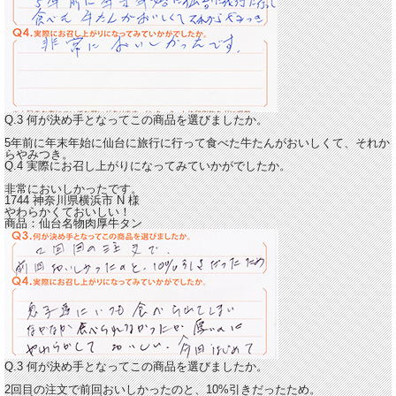
Q.3 何が決め手となってこの商品を選びましたか。
5年前に年末年始に仙台に旅行に行って食べた牛たんがおいしくて、それか
らやみつき。
Q.4 実際にお召し上がりになってみていかがでしたか。
非常においしかったです。
1744 神奈川県横浜市
N
様
やわらかくておいしい！
商品：
仙台名物肉厚牛タン
Q.3 何が決め手となってこの商品を選びましたか。
2回目の注文で前回おいしかったのと、10%引きだったため。