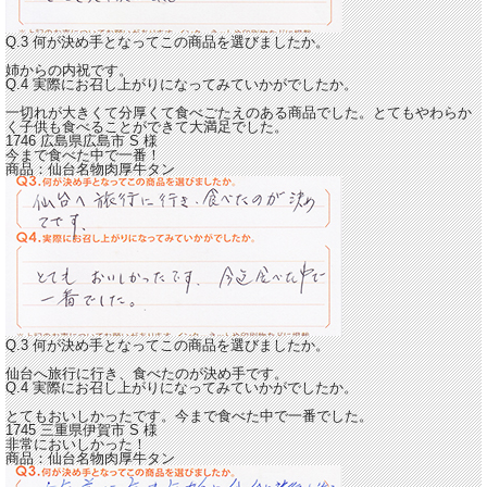
Q.3 何が決め手となってこの商品を選びましたか。
姉からの内祝です。
Q.4 実際にお召し上がりになってみていかがでしたか。
一切れが大きくて分厚くて食べごたえのある商品でした。とても
やわらか
く子供も食べることができて大満足でした。
1746 広島県広島市
S
様
今まで食べた中で一番！
商品：
仙台名物肉厚牛タン
Q.3 何が決め手となってこの商品を選びましたか。
仙台へ旅行に行き、食べたのが決め手です。
Q.4 実際にお召し上がりになってみていかがでしたか。
とてもおいしかったです。
今まで食べた中で一番でした。
1745 三重県伊賀市
S
様
非常においしかった！
商品：
仙台名物肉厚牛タン