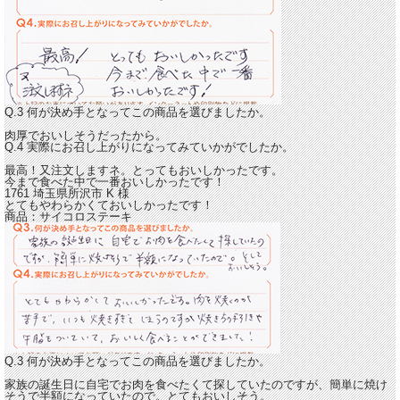
Q.3 何が決め手となってこの商品を選びましたか。
肉厚でおいしそうだったから。
Q.4 実際にお召し上がりになってみていかがでしたか。
最高！又注文しますネ。とってもおいしかったです。
今まで食べた中で一番おいしかったです！
1761 埼玉県所沢市
K
様
とてもやわらかくておいしかったです！
商品：
サイコロステーキ
Q.3 何が決め手となってこの商品を選びましたか。
家族の誕生日に自宅でお肉を食べたくて探していたのですが、簡単に焼け
そうで半額になっていたので。とてもおいしそう。