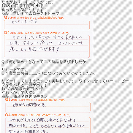
たえがあり、すごく良かった。
1748 山口県下関市
H
様
食べると元気になります！
商品：
プレミアムローストビーフ
Q.3 何が決め手となってこの商品を選びましたか。
リピートです。
Q.4 実際にお召し上がりになってみていかがでしたか。
リピートしてしまう位すごく美味しいです。ワインに合ってローストビー
フを
食べると元気が出ます！
1747 高知県高知市
K
様
やわらかくて大満足！
商品：
仙台名物肉厚牛タン